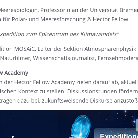
eres­bio­lo­gin, Profes­so­rin an der Univer­si­tät Breme
 für Polar- und Meeres­for­schung & Hector Fellow
Expedi­tion zum Epizen­trum des Klimawandels“
i­tion MOSAiC, Leiter der Sektion Atmosphä­ren­phy­sik
tur­fil­mer, Wissen­schafts­jour­na­list, Fernseh­mo­de­
low Academy
ien der Hector Fellow Academy zielen darauf ab, aktuelle
li­ti­schen Kontext zu stellen. Diskus­si­ons­run­den förd
d tragen dazu bei, zukunfts­wei­sende Diskurse anzusto