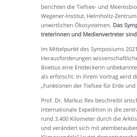
berich­ten die Tiefsee- und Meeres­bio
Wegener-Insti­tut, Helmholtz-Zentrum f
unwirt­li­chen Ökosys­te­men.
Das Sympo
tre­te­rin­nen und Medien­ver­tre­ter sin
Im Mittel­punkt des Sympo­si­ums 2021
Heraus­for­de­run­gen wissen­schaft­li­c
Boetius eine Entde­cke­rin unbekann­t
als erforscht. In ihrem Vortrag wird d
„Funktio­nen der Tiefsee für Erde und
Prof. Dr. Markus Rex beschreibt ansch
inter­na­tio­nale Expedi­tion in die zen
rund 3.400 Kilome­ter durch die Arktis
und verän­dert sich mit atembe­rau­ben