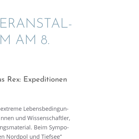
ERAN­STAL­
M AM 8.
 Rex: Expedi­tio­nen
extreme Lebens­be­din­gun­
in­nen und Wissen­schaft­ler,
ngs­ma­te­rial. Beim Sympo­
nen Nordpol und Tiefsee“