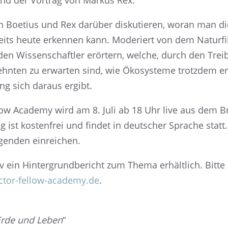
end der Vortrag von Markus Rex.
Boetius und Rex darüber disku­tie­ren, woran man die
eits heute erken­nen kann. Moderiert von dem Natur­fil
den Wissen­schaft­ler erörtern, welche, durch den Treib­
zehn­ten zu erwar­ten sind, wie Ökosys­teme trotz­dem
tung sich daraus ergibt.
w Academy wird am 8. Juli ab 18 Uhr live aus dem Bre
ng ist kosten­frei und findet in deutscher Sprache st
gen­den einreichen.
v ein Hinter­grund­be­richt zum Thema erhält­lich. Bitte
ctor-fellow-academy.de
.
 Erde und Leben
“