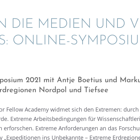
N DIE MEDIEN UND V
S: ONLINE-SYMPO­SIU
­sium 2021 mit Antje Boetius und Markus
dre­gio­nen Nordpol und Tiefsee
or Fellow Academy widmet sich den Extre­men: durch 
e. Extreme Arbeits­be­din­gun­gen für Wissen­schaft­le­r
n erfor­schen. Extreme Anfor­de­run­gen an das Forschu
„Expedi­tio­nen ins Unbekannte – Extreme Erdre­gio­