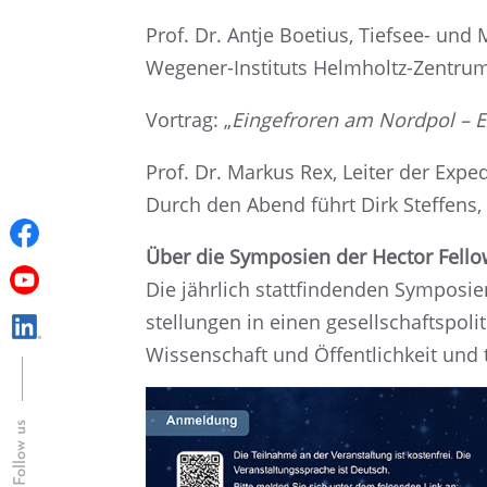
Prof. Dr. Antje Boetius, Tiefsee- und Me
Wegener-Insti­tuts Helmholtz-Zentrum
Vortrag: „
Einge­fro­ren am Nordpol – 
Prof. Dr. Markus Rex, Leiter der Exped
Durch den Abend führt Dirk Steffens, Na
Über die Sympo­sien der Hector Fel
Die jährlich statt­fin­den­den Sympo­s
stel­lun­gen in einen gesell­schafts­po­
Wissen­schaft und Öffent­lich­keit un
Follow us