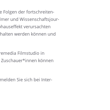
 Folgen der fortschrei­ten­
­mer und Wissen­schafts­jour­
haus­ef­fekt verur­sach­ten
 erhal­ten werden können und
me­dia Filmstu­dio in
att. Zuschauer*innen können
 melden Sie sich bei Inter­