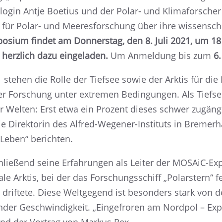
­lo­gin Antje Boetius und der Polar- und Klima­for­sch
ür Polar- und Meeres­for­schung über ihre wissen­schaf
­sium findet am Donners­tag, den 8. Juli 2021, um 18 
d herzlich dazu einge­la­den.
Um Anmel­dung bis zum
6.
 stehen die Rolle der Tiefsee sowie der Arktis für di
her Forschung unter extre­men Bedin­gun­gen. Als Tiefsee­
er Welten: Erst etwa ein Prozent dieses schwer zugäng
ie Direk­to­rin des Alfred-Wegener-Insti­tuts in Bremer­
 Leben“ berichten.
lie­ßend seine Erfah­run­gen als Leiter der MOSAiC-Ex
trale Arktis, bei der das Forschungs­schiff „Polar­stern“ 
 driftete. Diese Weltge­gend ist beson­ders stark von d
­der Geschwin­dig­keit. „Einge­fro­ren am Nordpol – Ex