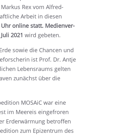
er Markus Rex vom Alfred-
t­li­che Arbeit in diesen
Uhr online statt. Medien­ver­
 Juli 2021
wird gebeten.
e Erde sowie die Chancen und
for­sche­rin ist Prof. Dr. Antje
­li­chen Lebens­raums gelten
ha­ven zunächst über die
pedi­tion MOSAiC war eine
fest im Meereis einge­fro­ren
er Erder­wär­mung betrof­fen
pedi­tion zum Epizen­trum des