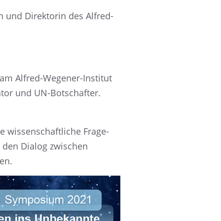
n und Direk­to­rin des Alfred-
 am Alfred-Wegener-Insti­tut
ra­tor und UN-Botschafter.
 wissen­schaft­li­che Frage­
ern den Dialog zwischen
ßen.