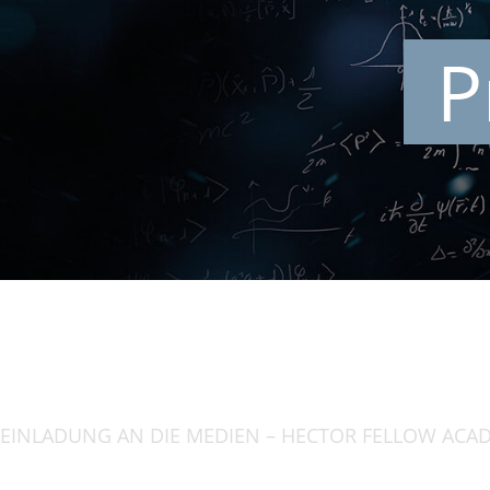
P
EINLA­DUNG AN DIE MEDIEN – HECTOR FELLOW ACA