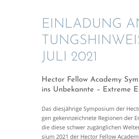
EINLA­DUNG A
TUNGS­HIN­WEI
JULI 2021
Hector Fellow Academy Sympo
ins Unbekannte – Extreme Er
Das diesjäh­rige Sympo­sium der Hect
gen gekenn­zeich­nete Regio­nen der Erd
die diese schwer zugäng­li­chen Welte
sium 2021 der Hector Fellow Academy 