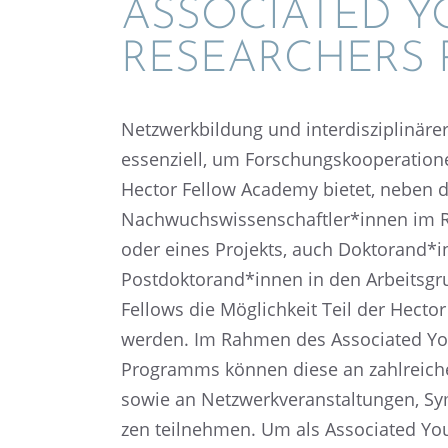
ASSOCIA­TED 
RESEAR­CHERS 
Netzwerk­bil­dung und inter­dis­zi­pli­nä­r
essen­zi­ell, um Forschungs­ko­ope­ra­tio­n
Hector Fellow Academy bietet, neben d
Nachwuchswissenschaftler*innen im R
oder eines Projekts, auch Doktorand*
Postdoktorand*innen in den Arbeits­gr
Fellows die Möglich­keit Teil der Hect
werden. Im Rahmen des Associa­ted Yo
Programms können diese an zahlrei­chen
sowie an Netzwerk­ver­an­stal­tun­gen, S
zen teilneh­men. Um als Associa­ted Yo