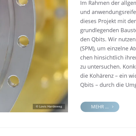
Im Rahmen der allge­
und anwen­dungs­reife
dieses Projekt mit der
grund­le­gen­den Baust
den Qbits. Wir nutzen d
(SPM), um einzelne A
chen hinsicht­lich ihrer
zu unter­su­chen. Konk
die Kohärenz – ein wich
Qbits – durch die Umg
MEHR ...
© Lovis Hardeweg