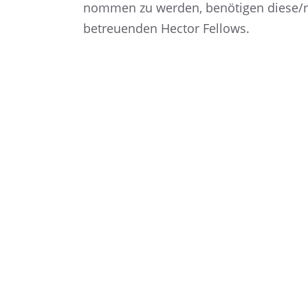
nom­men zu werden, benöti­gen diese/r 
betreu­en­den Hector Fellows.