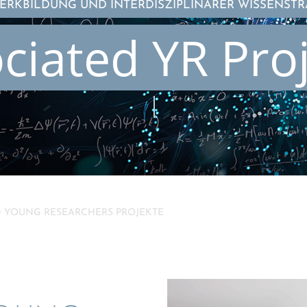
RK­BIL­DUNG UND INTER­DIS­ZI­PLI­NÄ­RER WISSENST
cia­ted YR Pro
D YOUNG RESEAR­CHERS PROJEKTE