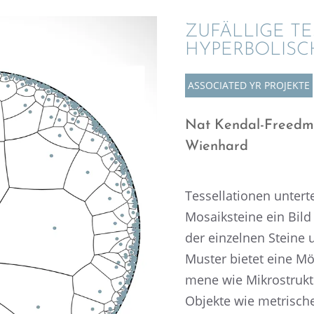
ZUFÄL­LIGE TE
HYPER­BO­LI­
ASSOCIA­TED YR PROJEKTE
Nat Kendal-Freed­m
Wienhard
Tessel­la­tio­nen unter
Mosaik­steine ein Bild 
der einzel­nen Steine 
Muster bietet eine Mö
mene wie Mikro­struk­t
Objekte wie metri­sche