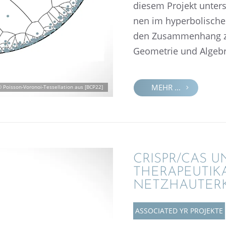
diesem Projekt unter­su­
nen im hyper­bo­li­sc
den Zusam­men­hang zw
Geome­trie und Algebr
MEHR ...
 Poisson-Voronoi-Tessel­la­tion aus [BCP22]
CRISPR/CAS U
THERA­­PEU­­TI
NETZHAUTER
ASSOCIA­TED YR PROJEKTE