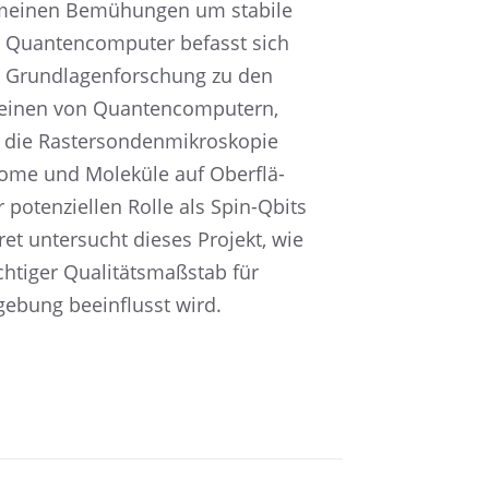
mei­nen Bemühun­gen um stabile
 Quanten­com­pu­ter befasst sich
 Grund­la­gen­for­schung zu den
ei­nen von Quanten­com­pu­tern,
ie Raster­son­den­mi­kro­sko­pie
tome und Moleküle auf Oberflä­
 poten­zi­el­len Rolle als Spin-Qbits
ret unter­sucht dieses Projekt, wie
ti­ger Quali­täts­maß­stab für
ebung beein­flusst wird.