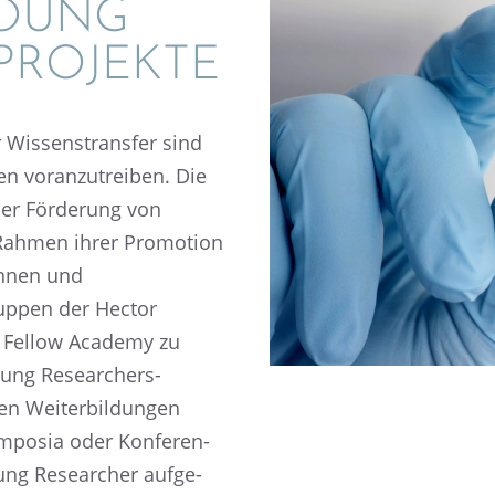
YOUNG
PROJEKTE
er Wissens­trans­fer sind
en voran­zu­trei­ben. Die
er Förde­rung von
ahmen ihrer Promo­tion
innen und
up­pen der Hector
or Fellow Academy zu
ung Resear­chers-
 Weiter­bil­dun­gen
ympo­sia oder Konfe­ren­
ung Resear­cher aufge­