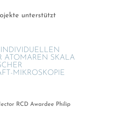
ojekte unterstützt
NDIVI­DU­EL­LEN
R ATOMA­REN SKALA
­SCHER
FT-MIKROSKOPIE
Hector RCD Awardee Philip