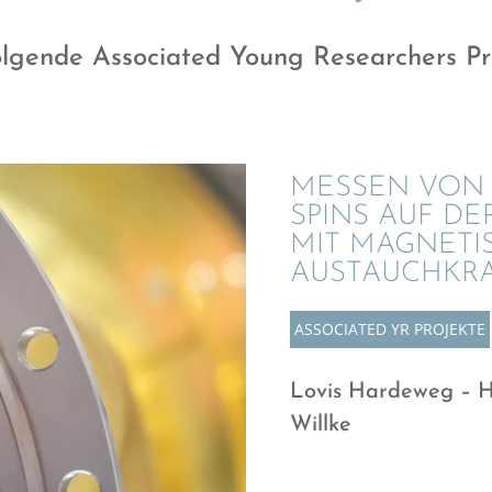
lgende Associa­ted Young Resear­chers Pr
MESSEN VON I
SPINS AUF DE
MIT MAGNE­TI
AUSTAUCHKRA
ASSOCIA­TED YR PROJEKTE
Lovis Harde­weg – 
Willke