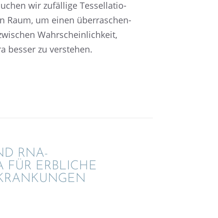
chen wir zufäl­lige Tessel­la­tio­
hen Raum, um einen überra­schen­
ischen Wahrschein­lich­keit,
a besser zu verstehen.
ND RNA-
KA FÜR ERBLI­CHE
KRANKUNGEN