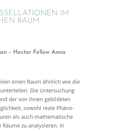
SSEL­LA­TIO­NEN IM
SCHEN RAUM
an – Hector Fellow Anna
­tei­len einen Raum ähnlich wie die
unter­tei­len. Die Unter­su­chung
und der von ihnen gebil­de­ten
glich­keit, sowohl reale Phäno­
u­ren als auch mathe­ma­ti­sche
 Räume zu analy­sie­ren. In