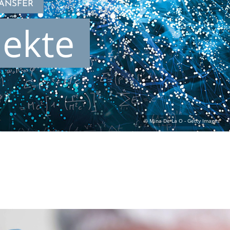
RANSFER
jekte