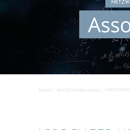
NETZWE
Asso
ASSOCIA­TE
HOME
SPITZEN­FOR­SCHUNG