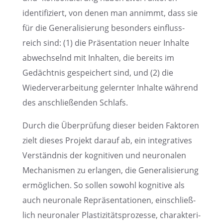
identi­fi­ziert, von denen man annimmt, dass sie
für die Genera­li­sie­rung beson­ders einfluss­
reich sind: (1) die Präsen­ta­tion neuer Inhalte
abwech­selnd mit Inhal­ten, die bereits im
Gedächt­nis gespei­chert sind, und (2) die
Wieder­ver­ar­bei­tung gelern­ter Inhalte während
des anschlie­ßen­den Schlafs.
Durch die Überprü­fung dieser beiden Fakto­ren
zielt dieses Projekt darauf ab, ein integra­ti­ves
Verständ­nis der kogni­ti­ven und neuro­na­len
Mecha­nis­men zu erlan­gen, die Genera­li­sie­rung
ermög­li­chen. So sollen sowohl kogni­tive als
auch neuro­nale Reprä­sen­ta­tio­nen, einschließ­
lich neuro­na­ler Plasti­zi­täts­pro­zesse, charak­te­ri­