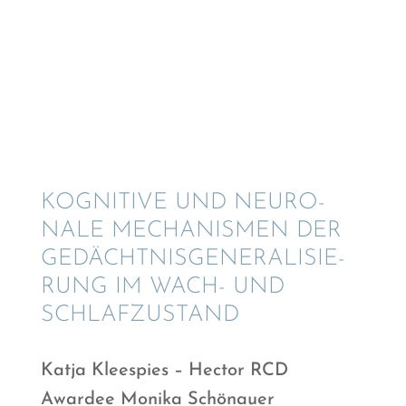
KOGNI­TIVE UND NEURO­
NALE MECHA­NIS­MEN DER
GEDÄCHT­NIS­GE­NE­RA­LI­SIE­
RUNG IM WACH- UND
SCHLAFZUSTAND
Katja Kleespies – Hector RCD
Awardee Monika Schönauer