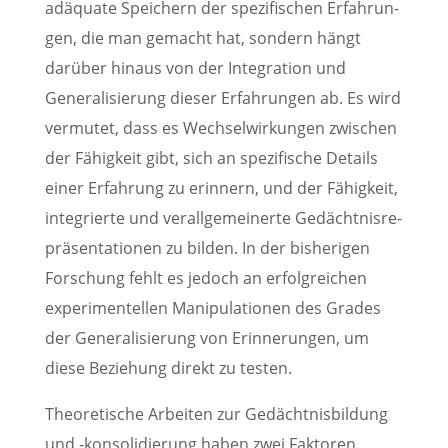
adäquate Speichern der spezi­fi­schen Erfah­run­
gen, die man gemacht hat, sondern hängt
darüber hinaus von der Integra­tion und
Genera­li­sie­rung dieser Erfah­run­gen ab. Es wird
vermu­tet, dass es Wechsel­wir­kun­gen zwischen
der Fähig­keit gibt, sich an spezi­fi­sche Details
einer Erfah­rung zu erinnern, und der Fähig­keit,
integrierte und verall­ge­mei­nerte Gedächt­nis­re­
prä­sen­ta­tio­nen zu bilden. In der bishe­ri­gen
Forschung fehlt es jedoch an erfolg­rei­chen
experi­men­tel­len Manipu­la­tio­nen des Grades
der Genera­li­sie­rung von Erinne­run­gen, um
diese Bezie­hung direkt zu testen.
Theore­ti­sche Arbei­ten zur Gedächt­nis­bil­dung
und ‑konso­li­die­rung haben zwei Fakto­ren