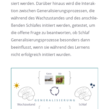
siert werden. Darüber hinaus wird die Inter­ak­
tion zwischen Genera­li­sie­rungs­pro­zes­sen, die
während des Wachzu­stan­des und des anschlie­
ßen­den Schla­fes initi­iert werden, getes­tet, um
die offene Frage zu beant­wor­ten, ob Schlaf
Genera­li­sie­rungs­pro­zesse beson­ders dann
beein­flusst, wenn sie während des Lernens
nicht erfolg­reich initi­iert wurden.