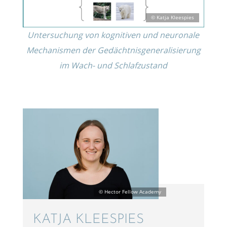
Unter­su­chung von kogni­ti­ven und neuro­nale
Mecha­nis­men der Gedächt­nis­ge­ne­ra­li­sie­rung
im Wach- und Schlafzustand
KATJA KLEESPIES