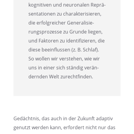
kogni­ti­ven und neuro­na­len Reprä­
sen­ta­tio­nen zu charak­te­ri­sie­ren,
die erfolg­rei­cher Genera­li­sie­
rungs­pro­zesse zu Grunde liegen,
und Fakto­ren zu identi­fi­zie­ren, die
diese beein­flus­sen (z. B. Schlaf).
So wollen wir verste­hen, wie wir
uns in einer sich ständig verän­
dern­den Welt zurechtfinden.
Gedächt­nis, das auch in der Zukunft adaptiv
genutzt werden kann, erfor­dert nicht nur das