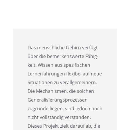
Das mensch­li­che Gehirn verfügt
über die bemer­kens­werte Fähig­
keit, Wissen aus spezi­fi­schen
Lernerfah­run­gen flexi­bel auf neue
Situa­tio­nen zu verall­ge­mei­nern.
Die Mecha­nis­men, die solchen
Genera­li­sie­rungs­pro­zes­sen
zugrunde liegen, sind jedoch noch
nicht vollstän­dig verstan­den.
Dieses Projekt zielt darauf ab, die