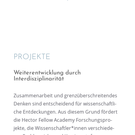
PROJEKTE
Weiter­ent­wick­lung durch
Interdisziplinarität
Zusam­men­ar­beit und grenz­über­schrei­ten­des
Denken sind entschei­dend für wissen­schaft­li­
che Entde­ckun­gen. Aus diesem Grund fördert
die Hector Fellow Academy Forschungs­pro­
jekte, die Wissenschaftler*innen verschie­de­