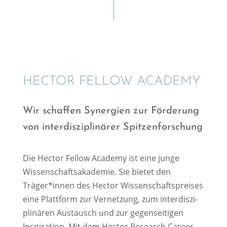
HECTOR FELLOW ACADEMY
Wir schaf­fen Syner­gien zur Förde­rung
von inter­dis­zi­pli­nä­rer Spitzenforschung
Die Hector Fellow Academy ist eine junge
Wissen­schafts­aka­de­mie. Sie bietet den
Träger*innen des Hector Wissen­schafts­prei­ses
eine Platt­form zur Vernet­zung, zum inter­dis­zi­
pli­nä­ren Austausch und zur gegen­sei­ti­gen
Inspi­ra­tion. Mit dem Hector Research Career