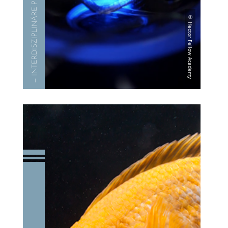
— INTER­DIS­ZI­PLI­NÄRE PROJEKTE