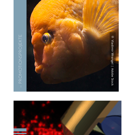
— PROMO­TI­ONS­PRO­JEKTE