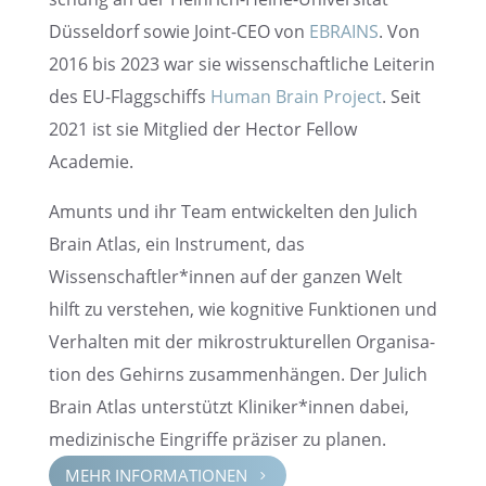
Düssel­dorf sowie Joint-CEO von
EBRAINS
. Von
2016 bis 2023 war sie wissen­schaft­li­che Leite­rin
des EU-Flagg­schiffs
Human Brain Project
. Seit
2021 ist sie Mitglied der Hector Fellow
Academie.
Amunts und ihr Team entwi­ckel­ten den Julich
Brain Atlas, ein Instru­ment, das
Wissenschaftler*innen auf der ganzen Welt
hilft zu verste­hen, wie kogni­tive Funktio­nen und
Verhal­ten mit der mikro­struk­tu­rel­len Organi­sa­
tion des Gehirns zusam­men­hän­gen. Der Julich
Brain Atlas unter­stützt Kliniker*innen dabei,
medizi­ni­sche Eingriffe präzi­ser zu planen.
MEHR INFOR­MA­TIO­NEN
5