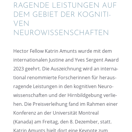
RA­GENDE LEISTUN­GEN AUF
DEM GEBIET DER KOGNI­TI­
VEN
NEUROWISSENSCHAFTEN
Hector Fellow Katrin Amunts wurde mit dem
inter­na­tio­na­len Justine and Yves Sergent Award
2023 geehrt. Die Auszeich­nung wird an inter­na­
tio­nal renom­mierte Forsche­rin­nen für heraus­
ra­gende Leistun­gen in den kogni­ti­ven Neuro­
wis­sen­schaf­ten und der Hirnbild­ge­bung verlie­
hen. Die Preis­ver­lei­hung fand im Rahmen einer
Konfe­renz an der Univer­si­tät Montreal
(Kanada) am Freitag, den 8. Dezem­ber, statt.
Katrin Amunts hielt dort eine Keynote zum