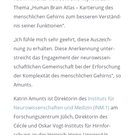
Thema „Human Brain Atlas – Kartie­rung des
mensch­li­chen Gehirns zum besse­ren Verständ­
nis seiner Funktionen“.
„Ich fühle mich sehr geehrt, diese Auszeich­
nung zu erhal­ten. Diese Anerken­nung unter­
streicht das Engage­ment der neuro­wis­sen­
schaft­li­chen Gemein­schaft bei der Erfor­schung
der Komple­xi­tät des mensch­li­chen Gehirns“, so
Amunts.
Katrin Amunts ist Direk­to­rin des
Insti­tuts für
Neuro­wis­sen­schaf­ten und Medizin (INM‑1)
am
Forschungs­zen­trum Jülich, Direk­to­rin des
Cécile und Oskar Vogt-Insti­tuts für Hirnfor­
schung an der Heinrich-Heine-Univer­si­tät