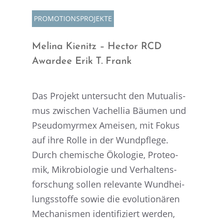
PROMO­TI­ONS­PRO­JEKTE
Melina Kienitz – Hector RCD
Awardee Erik T. Frank
Das Projekt unter­sucht den Mutua­lis­
mus zwischen Vachel­lia Bäumen und
Pseudo­myrmex Ameisen, mit Fokus
auf ihre Rolle in der Wundpflege.
Durch chemi­sche Ökolo­gie, Proteo­
mik, Mikro­bio­lo­gie und Verhal­tens­
for­schung sollen relevante Wundhei­
lungs­stoffe sowie die evolu­tio­nä­ren
Mecha­nis­men identi­fi­ziert werden,