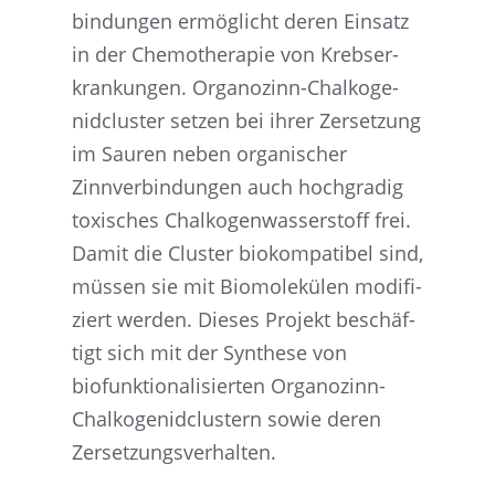
bin­dun­gen ermög­licht deren Einsatz
in der Chemo­the­ra­pie von Krebs­er­
kran­kun­gen. Organo­zinn-Chalko­ge­
nid­clus­ter setzen bei ihrer Zerset­zung
im Sauren neben organi­scher
Zinnver­bin­dun­gen auch hochgra­dig
toxisches Chalko­gen­was­ser­stoff frei.
Damit die Cluster biokom­pa­ti­bel sind,
müssen sie mit Biomo­le­kü­len modifi­
ziert werden. Dieses Projekt beschäf­
tigt sich mit der Synthese von
biofunk­tio­na­li­sier­ten Organo­zinn-
Chalko­ge­nid­clus­tern sowie deren
Zersetzungsverhalten.