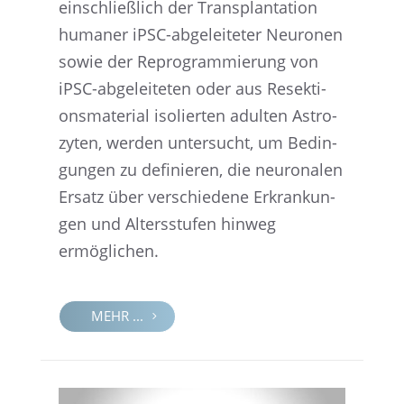
einschließ­lich der Trans­plan­ta­tion
humaner iPSC-abgelei­te­ter Neuro­nen
sowie der Repro­gram­mie­rung von
iPSC-abgelei­te­ten oder aus Resek­ti­
ons­ma­te­rial isolier­ten adulten Astro­
zy­ten, werden unter­sucht, um Bedin­
gun­gen zu definie­ren, die neuro­na­len
Ersatz über verschie­dene Erkran­kun­
gen und Alters­stu­fen hinweg
ermöglichen.
MEHR ...