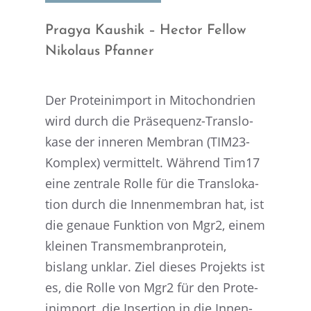
Pragya Kaushik – Hector Fellow
Nikolaus Pfanner
Der Prote­in­im­port in Mitochon­drien
wird durch die Präse­quenz-Trans­lo­
kase der inneren Membran (TIM23-
Komplex) vermit­telt. Während Tim17
eine zentrale Rolle für die Trans­lo­ka­
tion durch die Innen­mem­bran hat, ist
die genaue Funktion von Mgr2, einem
kleinen Trans­mem­bran­pro­tein,
bislang unklar. Ziel dieses Projekts ist
es, die Rolle von Mgr2 für den Prote­
in­im­port, die Inser­tion in die Innen­