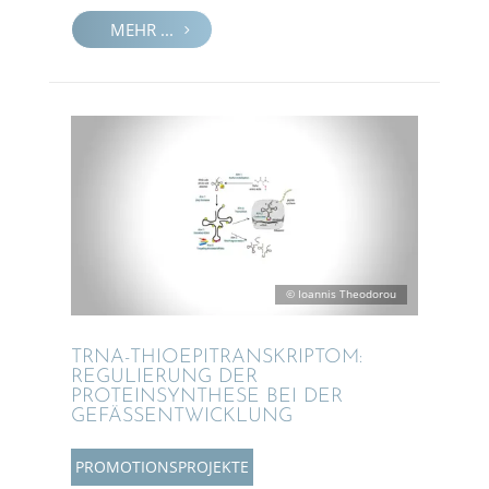
MEHR ...
© Ioannis Theodorou
TRNA-THIOEPI­­TRAN­SKRIP­­TOM:
REGULIE­RUNG DER
PROTE­IN­SYN­THESE BEI DER
GEFÄSSENTWICKLUNG
PROMO­TI­ONS­PRO­JEKTE