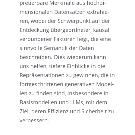
pre­tier­bare Merkmale aus hochdi­
men­sio­na­len Daten­sät­zen extra­hie­
ren, wobei der Schwer­punkt auf der
Entde­ckung überge­ord­ne­ter, kausal
verbun­de­ner Fakto­ren liegt, die eine
sinnvolle Seman­tik der Daten
beschrei­ben. Dies wiederum kann
uns helfen, tiefere Einbli­cke in die
Reprä­sen­ta­tio­nen zu gewin­nen, die in
fortge­schrit­te­nen genera­ti­ven Model­
len zu finden sind, insbe­son­dere in
Basis­mo­del­len und LLMs, mit dem
Ziel, deren Effizi­enz und Sicher­heit zu
verbessern.