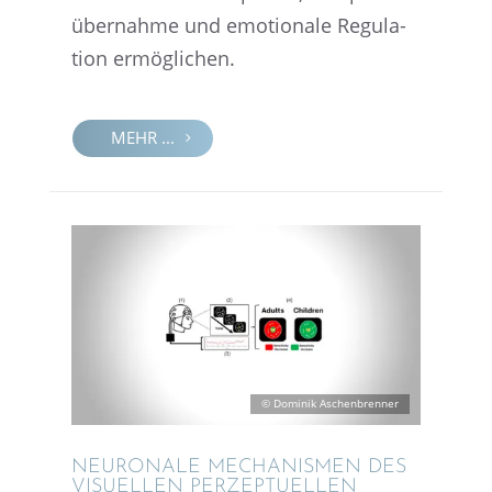
über­nahme und emotio­nale Regula­
tion ermöglichen.
MEHR ...
© Dominik Aschenbrenner
NEURO­NALE MECHA­NIS­MEN DES
VISUEL­LEN PERZEP­TU­EL­LEN