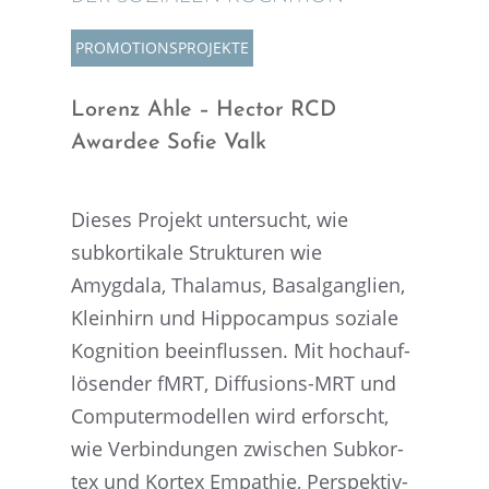
PROMO­TI­ONS­PRO­JEKTE
Lorenz Ahle – Hector RCD
Awardee Sofie Valk
Dieses Projekt unter­sucht, wie
subkor­ti­kale Struk­tu­ren wie
Amygdala, Thala­mus, Basal­gan­glien,
Klein­hirn und Hippo­cam­pus soziale
Kogni­tion beein­flus­sen. Mit hochauf­
lö­sen­der fMRT, Diffu­si­ons-MRT und
Compu­ter­mo­del­len wird erforscht,
wie Verbin­dun­gen zwischen Subkor­
tex und Kortex Empathie, Perspek­tiv­