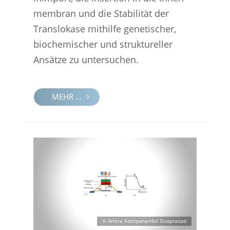
mem­bran und die Stabi­li­tät der
Trans­lo­kase mithilfe geneti­scher,
bioche­mi­scher und struk­tu­rel­ler
Ansätze zu untersuchen.
MEHR ...
© Athira Katti­pa­ram­bil Sivaprasad