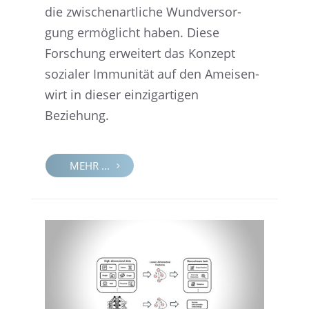
die zwischen­art­li­che Wundver­sor­
gung ermög­licht haben. Diese
Forschung erwei­tert das Konzept
sozia­ler Immuni­tät auf den Ameisen­
wirt in dieser einzig­ar­ti­gen
Beziehung.
MEHR ...