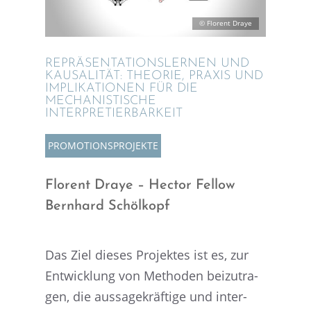
© Florent Draye
REPRÄ­SEN­TA­TI­ONS­LER­NEN UND
KAUSA­LI­TÄT: THEORIE, PRAXIS UND
IMPLI­KA­TIO­NEN FÜR DIE
MECHA­NIS­TI­SCHE
INTERPRETIERBARKEIT
PROMO­TI­ONS­PRO­JEKTE
Florent Draye – Hector Fellow
Bernhard Schölkopf
Das Ziel dieses Projek­tes ist es, zur
Entwick­lung von Metho­den beizu­tra­
gen, die aussa­ge­kräf­tige und inter­