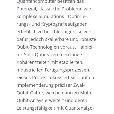
Quanten­com­pu­ter besit­zen das
Poten­zial, klassi­sche Probleme wie
komplexe Simulations‑, Optimie­
rungs- und Krypto­gra­fie­auf­ga­ben
erheb­lich zu beschleu­ni­gen, setzen
dafür jedoch skalier­bare und robuste
Qubit-Techno­lo­gien voraus. Halblei­
ter-Spin-Qubits verei­nen lange
Kohärenz­zei­ten mit etablier­ten,
indus­tri­el­len Ferti­gungs­pro­zes­sen.
Dieses Projekt fokus­siert sich auf die
Imple­men­tie­rung präzi­ser Zwei-
Qubit-Gatter, welche dann zu Multi-
Qubit-Arrays erwei­tert und deren
Leistungs­fä­hig­keit mit Quanten­al­go­