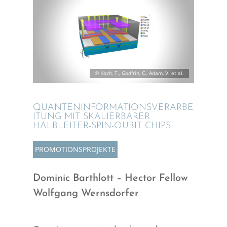
© Koch, T., Godfrin, C., Adam, V. et al.
QUANTEN­IN­FOR­MA­TI­ONS­VER­AR­BE
I­TUNG MIT SKALIER­BA­RER
HALBLEI­­TER-SPIN-QUBIT CHIPS
PROMO­TI­ONS­PRO­JEKTE
Dominic Barthlott – Hector Fellow
Wolfgang Wernsdorfer