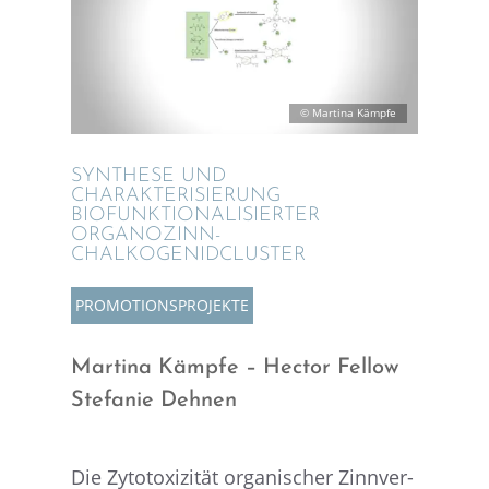
© Martina Kämpfe
SYNTHESE UND
CHARAK­TE­RI­SIE­RUNG
BIOFUNK­TIO­NA­LI­SIER­TER
ORGANOZINN-
CHALKOGENIDCLUSTER
PROMO­TI­ONS­PRO­JEKTE
Martina Kämpfe – Hector Fellow
Stefa­nie Dehnen
Die Zytoto­xi­zi­tät organi­scher Zinnver­