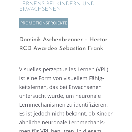
LERNENS BEI KINDERN UND
ERWACHSENEN
PROMO­TI­ONS­PRO­JEKTE
Dominik Aschen­bren­ner – Hector
RCD Awardee Sebas­tian Frank
Visuel­les perzep­tu­el­les Lernen (VPL)
ist eine Form von visuel­lem Fähig­
keits­ler­nen, das bei Erwach­se­nen
unter­sucht wurde, um neuro­nale
Lernme­cha­nis­men zu identi­fi­zie­ren.
Es ist jedoch nicht bekannt, ob Kinder
ähnli­che neuro­nale Lernme­cha­nis­
men für VPL benut­zen. In diesem