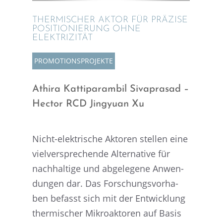
THERMI­SCHER AKTOR FÜR PRÄZISE
POSITIO­NIE­RUNG OHNE
ELEKTRIZITÄT
PROMO­TI­ONS­PRO­JEKTE
Athira Katti­pa­ram­bil Sivapra­sad –
Hector RCD Jingyuan Xu
Nicht-elektri­sche Aktoren stellen eine
vielver­spre­chende Alter­na­tive für
nachhal­tige und abgele­gene Anwen­
dun­gen dar. Das Forschungs­vor­ha­
ben befasst sich mit der Entwick­lung
thermi­scher Mikro­ak­to­ren auf Basis