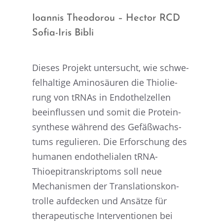
Ioannis Theodo­rou – Hector RCD
Sofia-Iris Bibli
Dieses Projekt unter­sucht, wie schwe­
fel­hal­tige Amino­säu­ren die Thiolie­
rung von tRNAs in Endothel­zel­len
beein­flus­sen und somit die Prote­in­
syn­these während des Gefäß­wachs­
tums regulie­ren. Die Erfor­schung des
humanen endothe­lia­len tRNA-
Thioepi­tran­skrip­toms soll neue
Mecha­nis­men der Trans­la­ti­ons­kon­
trolle aufde­cken und Ansätze für
thera­peu­ti­sche Inter­ven­tio­nen bei