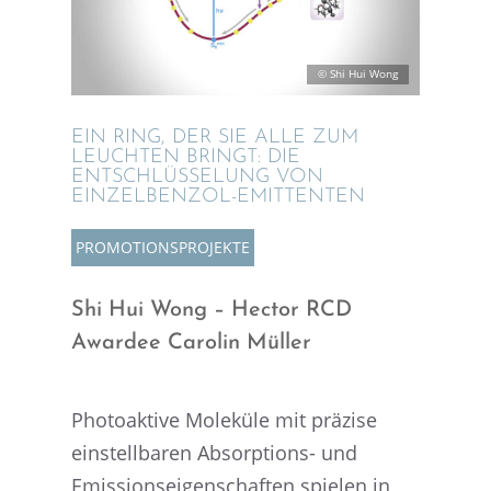
© Shi Hui Wong
EIN RING, DER SIE ALLE ZUM
LEUCH­TEN BRINGT: DIE
ENTSCHLÜS­SE­LUNG VON
EINZELBENZOL-EMITTENTEN
PROMO­TI­ONS­PRO­JEKTE
Shi Hui Wong – Hector RCD
Awardee Carolin Müller
Photo­ak­tive Moleküle mit präzise
einstell­ba­ren Absorp­ti­ons- und
Emissi­ons­ei­gen­schaf­ten spielen in