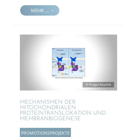
MEHR ...
© Pragya Kaushik
MECHA­NIS­MEN DER
MITOCHON­DRIA­LEN
PROTE­IN­TRANS­LO­KA­TION UND
MEMBRANBIOGENESE
PROMO­TI­ONS­PRO­JEKTE