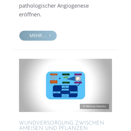
patho­lo­gi­scher Angio­ge­nese
eröffnen.
MEHR ...
© Melina Kienitz
WUNDVER­SOR­GUNG ZWISCHEN
AMEISEN UND PFLANZEN