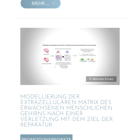
MEHR ...
© Meriam Ernez
MODEL­LIE­RUNG DER
EXTRA­ZEL­LU­LÄ­REN MATRIX DES
ERWACH­SE­NEN MENSCH­LI­CHEN
GEHIRNS NACH EINER
VERLET­ZUNG MIT DEM ZIEL DER
REPARATUR
PROMO­TI­ONS­PRO­JEKTE