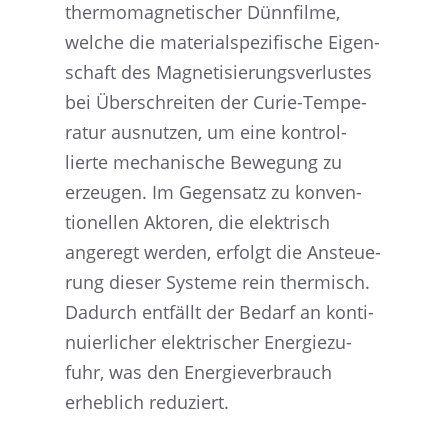
thermo­ma­gne­ti­scher Dünnfilme,
welche die materi­al­spe­zi­fi­sche Eigen­
schaft des Magne­ti­sie­rungs­ver­lus­tes
bei Überschrei­ten der Curie-Tempe­
ra­tur ausnut­zen, um eine kontrol­
lierte mecha­ni­sche Bewegung zu
erzeu­gen. Im Gegen­satz zu konven­
tio­nel­len Aktoren, die elektrisch
angeregt werden, erfolgt die Ansteue­
rung dieser Systeme rein thermisch.
Dadurch entfällt der Bedarf an konti­
nu­ier­li­cher elektri­scher Energie­zu­
fuhr, was den Energie­ver­brauch
erheb­lich reduziert.