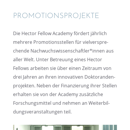
PROMO­TI­ONS­PRO­JEKTE
Die Hector Fellow Academy fördert jährlich
mehrere Promo­ti­ons­stel­len für vielver­spre­
chende Nachwuchswissenschaftler*innen aus
aller Welt. Unter Betreu­ung eines Hector
Fellows arbei­ten sie über einen Zeitraum von
drei Jahren an ihren innova­ti­ven Dokto­ran­den­
pro­jek­ten. Neben der Finan­zie­rung ihrer Stellen
erhal­ten sie von der Academy zusätz­li­che
Forschungs­mit­tel und nehmen an Weiter­bil­
dungs­ver­an­stal­tun­gen teil.