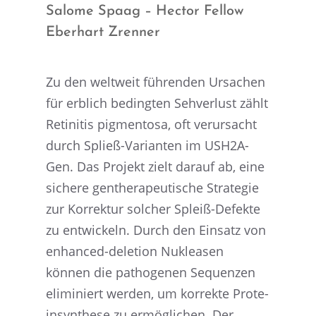
Salome Spaag – Hector Fellow
Eberhart Zrenner
Zu den weltweit führen­den Ursachen
für erblich beding­ten Sehver­lust zählt
Retin­i­tis pigment­osa, oft verur­sacht
durch Spließ-Varian­ten im USH2A-
Gen. Das Projekt zielt darauf ab, eine
sichere genthe­ra­peu­ti­sche Strate­gie
zur Korrek­tur solcher Spleiß-Defekte
zu entwi­ckeln. Durch den Einsatz von
enhan­ced-deletion Nuklea­sen
können die patho­ge­nen Sequen­zen
elimi­niert werden, um korrekte Prote­
in­syn­these zu ermög­li­chen. Der