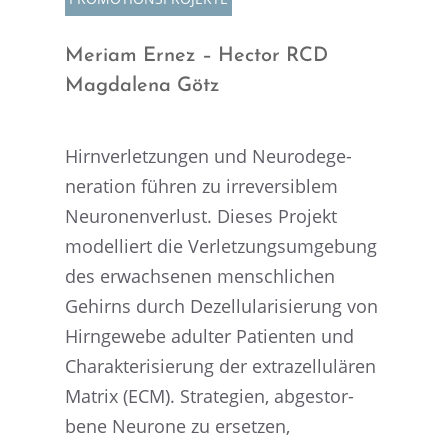
Meriam Ernez – Hector RCD
Magda­lena Götz
Hirnver­let­zun­gen und Neuro­de­ge­
nera­tion führen zu irrever­si­blem
Neuro­nen­ver­lust. Dieses Projekt
model­liert die Verlet­zungs­um­ge­bung
des erwach­se­nen mensch­li­chen
Gehirns durch Dezel­lu­la­ri­sie­rung von
Hirnge­webe adulter Patien­ten und
Charak­te­ri­sie­rung der extra­zel­lu­lä­ren
Matrix (ECM). Strate­gien, abgestor­
bene Neurone zu erset­zen,