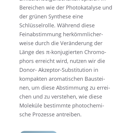
Berei­chen wie der Photo­ka­ta­lyse und
der grünen Synthese eine
Schlüsselrolle. Während diese
Feinab­stim­mung herkömm­li­cher­
weise durch die Verän­de­rung der
Länge des π‑konjugierten Chromo­
phors erreicht wird, nutzen wir die
Donor- Akzep­tor-Substi­tu­tion in
kompak­ten aroma­ti­schen Baustei­
nen, um diese Abstim­mung zu errei­
chen und zu verste­hen, wie diese
Moleküle bestimmte photo­che­mi­
sche Prozesse antreiben.