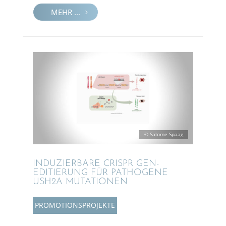
MEHR ...
© Salome Spaag
INDUZIER­BARE CRISPR GEN-
EDITIE­RUNG FÜR PATHO­GENE
USH2A MUTATIONEN
PROMO­TI­ONS­PRO­JEKTE