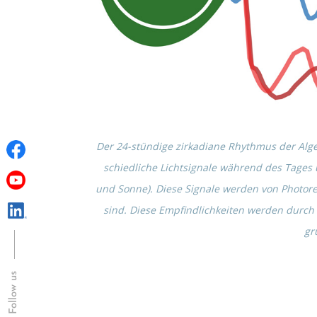
Der 24-stündige zirka­diane Rhyth­mus der Alg
schied­li­che Licht­si­gnale während des Tage
und Sonne)
. Diese Signale werden von Photo­re­z
sind. Diese Empfind­lich­kei­ten werden durch d
gr
Follow us