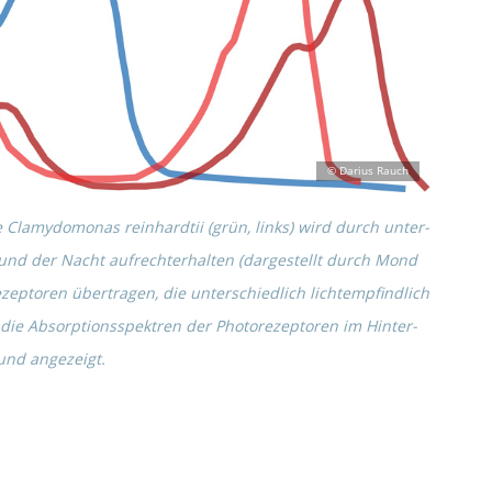
e
Clamy­do­mo­nas reinhard­tii
(grün, links)
wird durch unter­
s und der Nacht aufrecht­erhal­ten
(darge­stellt durch Mond
ep­to­ren übertra­gen, die unter­schied­lich licht­emp­find­lich
ie Absorp­ti­ons­spek­tren der Photo­re­zep­to­ren im Hinter­
und angezeigt.