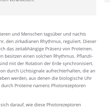
on Tieren und Menschen tagsüber und nachts
r, den zirka­dia­nen Rhyth­mus, reguliert. Dieser
ch das zeitab­hän­gige Präsenz von Prote­inen.
n besit­zen einen solchen Rhyth­mus. Pflanz­li­
ind mit der Rotation der Erde synchro­ni­siert.
ion durch Licht­si­gnale aufrecht­erhal­ten, die an
e­ge­ben werden, aus denen die biolo­gi­sche Uhr
 durch Prote­ine namens Photo­re­zep­to­ren
 sich darauf, wie diese Photo­re­zep­to­ren