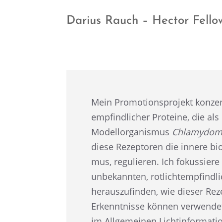
Darius Rauch – Hector Fell
Mein Promo­ti­ons­pro­jekt konzen­t
emp­find­li­cher Prote­ine, die al
Modell­or­ga­nis­mus
Chlamy­do­mo
diese Rezep­to­ren die innere bio
mus, regulie­ren. Ich fokus­siere
unbekann­ten, rotlicht­emp­find­l
heraus­zu­fin­den, wie dieser Rez
Erkennt­nisse können verwen­det
im Allge­mei­nen Licht­in­for­ma­t