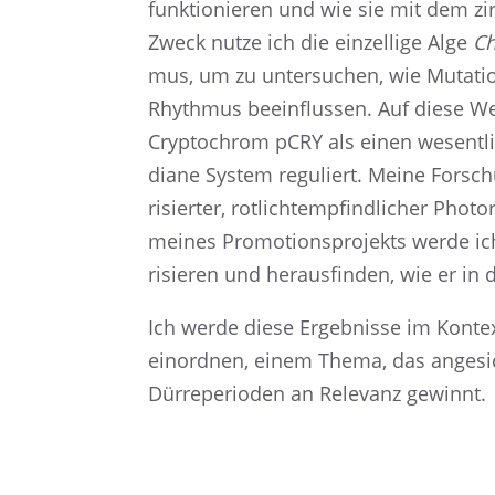
funktio­nie­ren und wie sie mit dem zi
Zweck nutze ich die einzellige Alge
Ch
mus, um zu unter­su­chen, wie Mutatio­n
Rhyth­mus beein­flus­sen. Auf diese Wei
Cryptochrom pCRY als einen wesent­li­che
diane System reguliert. Meine Forschu
ri­sier­ter, rotlicht­emp­find­li­cher Ph
meines Promo­ti­ons­pro­jekts werde ich 
ri­sie­ren und heraus­fin­den, wie er in 
Ich werde diese Ergeb­nisse im Kontext 
einord­nen, einem Thema, das angesi
Dürre­pe­ri­oden an Relevanz gewinnt.