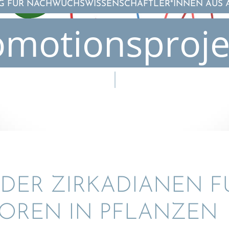
 FÜR NACHWUCHSWISSENSCHAFTLER*INNEN AUS 
omotionsproje
DER ZIRKA­DIA­NEN 
TO­REN IN PFLANZEN