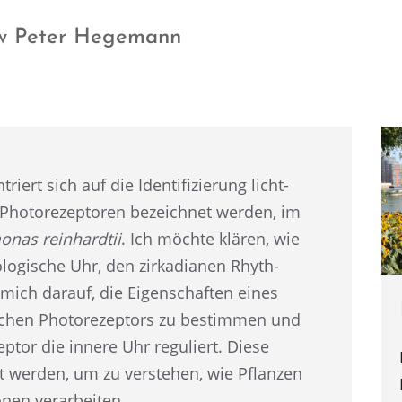
ow Peter Hegemann
riert sich auf die Identi­fi­zie­rung licht­
s Photo­re­zep­to­ren bezeich­net werden, im
­nas reinhard­tii
. Ich möchte klären, wie
lo­gi­sche Uhr, den zirka­dia­nen Rhyth­
 mich darauf, die Eigen­schaf­ten eines
i­chen Photo­re­zep­tors zu bestim­men und
ep­tor die innere Uhr reguliert. Diese
 werden, um zu verste­hen, wie Pflan­zen
io­nen verarbeiten.