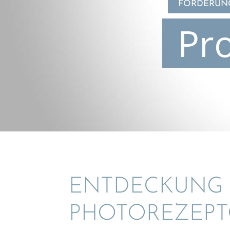
FÖRDERUNG
Pr
ENTDE­CKUNG 
PHOTO­RE­ZEP­