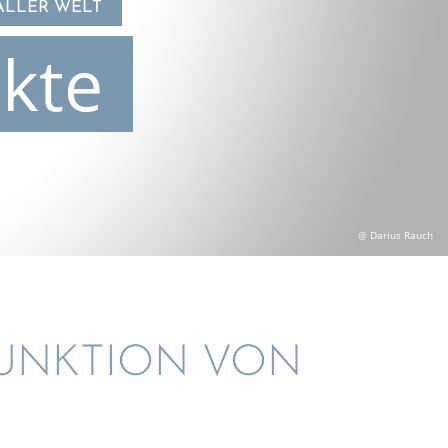
ALLER WELT
kte
@ Darius Rauch
FUNKTION VON