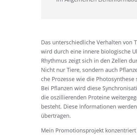
Das unter­schied­li­che Verhal­ten v
wird durch eine innere biolo­gi­sche Uh
Rhyth­mus zeigt sich in den Zellen dur
Nicht nur Tiere, sondern auch Pflan­ze
che Prozesse wie die Photo­syn­these s
Bei Pflan­zen wird diese Synchro­ni­sa­t
die oszil­lie­ren­den Prote­ine weiter­g
besteht. Diese Infor­ma­tio­nen werden
übertragen.
Mein Promo­ti­ons­pro­jekt konzen­triert