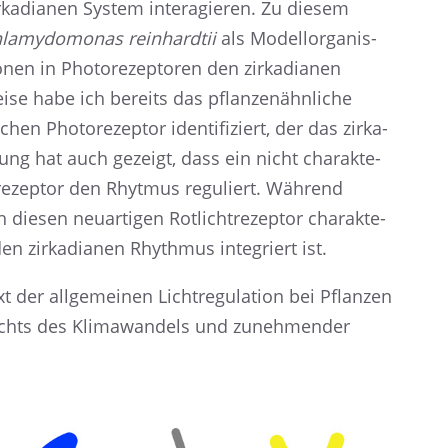
rka­dia­nen System inter­agie­ren. Zu diesem
lamy­do­mo­nas reinhard­tii
als Modell­or­ga­nis­
en in Photo­re­zep­to­ren den zirka­dia­nen
se habe ich bereits das pflan­zen­ähn­li­che
n Photo­re­zep­tor identi­fi­ziert, der das zirka­
ng hat auch gezeigt, dass ein nicht charak­te­
oto­re­zep­tor den Rhytmus reguliert. Während
diesen neuar­ti­gen Rotlicht­re­zep­tor charak­te­
den zirka­dia­nen Rhyth­mus integriert ist.
der allge­mei­nen Licht­re­gu­la­tion bei Pflan­zen
chts des Klima­wan­dels und zuneh­men­der