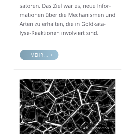
sa­to­ren. Das Ziel war es, neue Infor­
ma­tio­nen über die Mecha­nis­men und
Arten zu erhal­ten, die in Goldka­ta­
lyse-Reaktio­nen invol­viert sind.
MEHR ...
© ジンジャー塚原 – Adobe Stock