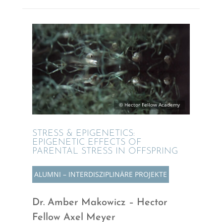
© Hector Fellow Academy
STRESS & EPIGE­NE­TICS:
EPIGE­NE­TIC EFFECTS OF
PAREN­TAL STRESS IN OFFSPRING
ALUMNI – INTER­DIS­ZI­PLI­NÄRE PROJEKTE
Dr. Amber Makowicz – Hector
Fellow Axel Meyer