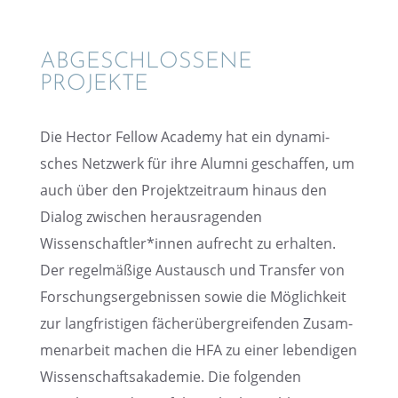
ABGESCHLOS­SENE
PROJEKTE
Die Hector Fellow Academy hat ein dynami­
sches Netzwerk für ihre Alumni geschaf­fen, um
auch über den Projekt­zeit­raum hinaus den
Dialog zwischen heraus­ra­gen­den
Wissenschaftler*innen aufrecht zu erhal­ten.
Der regel­mä­ßige Austausch und Trans­fer von
Forschungs­er­geb­nis­sen sowie die Möglich­keit
zur langfris­ti­gen fächer­über­grei­fen­den Zusam­
men­ar­beit machen die HFA zu einer leben­di­gen
Wissen­schafts­aka­de­mie. Die folgen­den