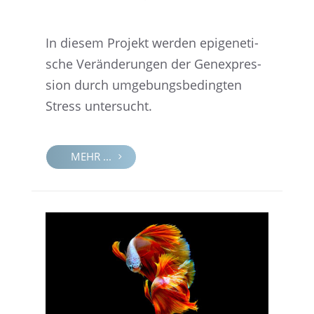
In diesem Projekt werden epige­ne­ti­
sche Verän­de­run­gen der Genex­pres­
sion durch umgebungs­be­ding­ten
Stress untersucht.
MEHR ...