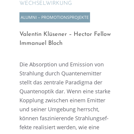
WECHSELWIRKUNG
ALUMNI – PROMO­TI­ONS­PRO­JEKTE
Valen­tin Klüse­ner – Hector Fellow
Immanuel Bloch
Die Absorp­tion und Emission von
Strah­lung durch Quanten­emit­ter
stellt das zentrale Paradigma der
Quanten­op­tik dar. Wenn eine starke
Kopplung zwischen einem Emitter
und seiner Umgebung herrscht,
können faszi­nie­rende Strah­lungs­ef­
fekte reali­siert werden, wie eine