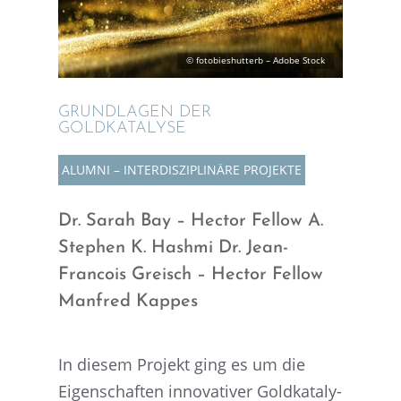
© fotobies­hut­terb – Adobe Stock
GRUND­LA­GEN DER
GOLDKATALYSE
ALUMNI – INTER­DIS­ZI­PLI­NÄRE PROJEKTE
Dr. Sarah Bay – Hector Fellow A.
Stephen K. Hashmi Dr. Jean-
Francois Greisch – Hector Fellow
Manfred Kappes
In diesem Projekt ging es um die
Eigen­schaf­ten innova­ti­ver Goldka­ta­ly­