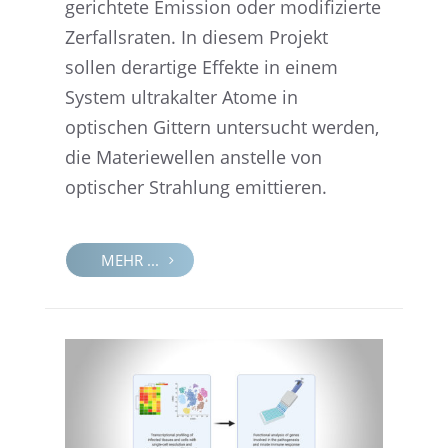
gerich­tete Emission oder modifi­zierte
Zerfalls­ra­ten. In diesem Projekt
sollen derar­tige Effekte in einem
System ultra­kal­ter Atome in
optischen Gittern unter­sucht werden,
die Materie­wel­len anstelle von
optischer Strah­lung emittieren.
MEHR ...