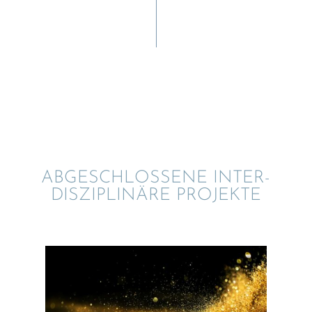
ABGESCHLOS­SENE INTER­
DIS­ZI­PLI­NÄRE PROJEKTE