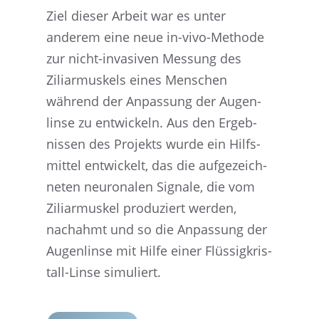
Ziel dieser Arbeit war es unter
anderem eine neue in-vivo-Methode
zur nicht-invasi­ven Messung des
Ziliar­mus­kels eines Menschen
während der Anpas­sung der Augen­
linse zu entwi­ckeln. Aus den Ergeb­
nis­sen des Projekts wurde ein Hilfs­
mit­tel entwi­ckelt, das die aufge­zeich­
ne­ten neuro­na­len Signale, die vom
Ziliar­mus­kel produ­ziert werden,
nachahmt und so die Anpas­sung der
Augen­linse mit Hilfe einer Flüssig­kris­
tall-Linse simuliert.