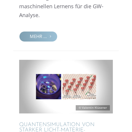
maschi­nel­len Lernens für die GW-
Analyse.
MEHR ...
© Valen­tin Klüsener
QUANTEN­SI­MU­LA­TION VON
STARKER LICHT-MATERIE-