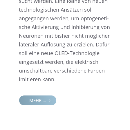
sucht werden. Eine Reihe von neuen
techno­lo­gi­schen Ansät­zen soll
angegan­gen werden, um optoge­ne­ti­
sche Aktivie­rung und Inhibie­rung von
Neuro­nen mit bisher nicht mögli­cher
latera­ler Auflö­sung zu erzie­len. Dafür
soll eine neue OLED-Techno­lo­gie
einge­setzt werden, die elektrisch
umschalt­bare verschie­dene Farben
imitie­ren kann.
MEHR ...