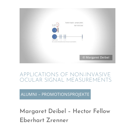
© Marga­ret Deibel
APPLI­CA­TI­ONS OF NON-INVASIVE
OCULAR SIGNAL MEASUREMENTS
ALUMNI – PROMO­TI­ONS­PRO­JEKTE
Marga­ret Deibel – Hector Fellow
Eberhart Zrenner