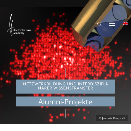
NETZWERK­BIL­DUNG UND INTER­DIS­ZI­PLI­
NÄ­RER WISSENSTRANSFER
Alumni-Projekte