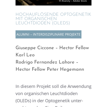
© Anatoly – Adobe Stock
HOCHAUF­LÖ­SENDE OPTOGE­NE­TIK
MIT ORGANI­SCHEN
LEUCHT­DI­ODEN (OLEDS)
ALUMNI – INTER­DIS­ZI­PLI­NÄRE PROJEKTE
Giuseppe Ciccone – Hector Fellow
Karl Leo
Rodrigo Fernan­dez Lahore –
Hector Fellow Peter Hegemann
In diesem Projekt soll die Anwen­dung
von organi­schen Leucht­di­oden
(OLEDs) in der Optoge­ne­tik unter­