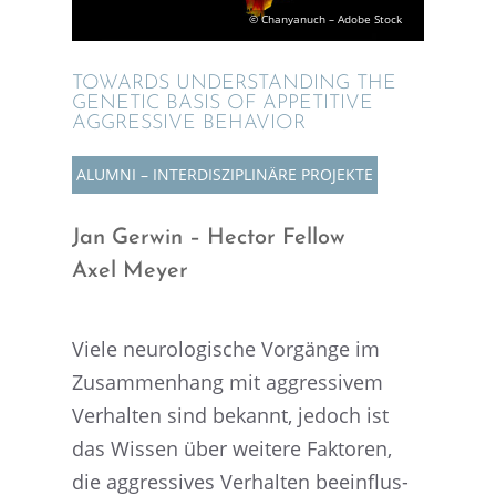
© Chanya­nuch – Adobe Stock
TOWARDS UNDER­STAN­DING THE
GENETIC BASIS OF APPETI­TIVE
AGGRES­SIVE BEHAVIOR
ALUMNI – INTER­DIS­ZI­PLI­NÄRE PROJEKTE
Jan Gerwin – Hector Fellow
Axel Meyer
Viele neuro­lo­gi­sche Vorgänge im
Zusam­men­hang mit aggres­si­vem
Verhal­ten sind bekannt, jedoch ist
das Wissen über weitere Fakto­ren,
die aggres­si­ves Verhal­ten beein­flus­