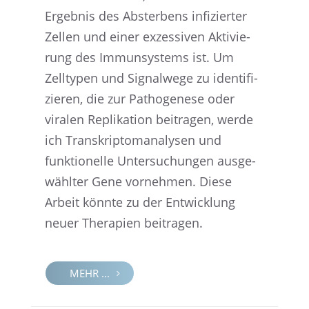
Ergeb­nis des Abster­bens infizier­ter
Zellen und einer exzes­si­ven Aktivie­
rung des Immun­sys­tems ist. Um
Zellty­pen und Signal­wege zu identi­fi­
zie­ren, die zur Patho­ge­nese oder
viralen Repli­ka­tion beitra­gen, werde
ich Transkrip­tom­ana­ly­sen und
funktio­nelle Unter­su­chun­gen ausge­
wähl­ter Gene vorneh­men. Diese
Arbeit könnte zu der Entwick­lung
neuer Thera­pien beitragen.
MEHR ...