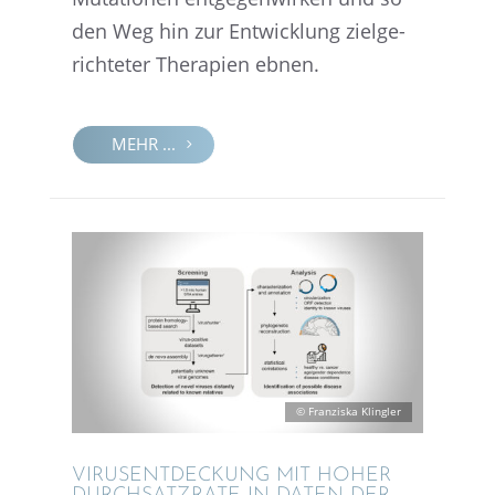
den Weg hin zur Entwick­lung zielge­
rich­te­ter Thera­pien ebnen.
MEHR ...
© Franziska Klingler
VIRUS­ENT­DE­CKUNG MIT HOHER