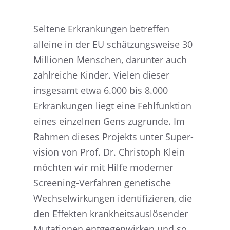
Seltene Erkran­kun­gen betref­fen
alleine in der EU schät­zungs­weise 30
Millio­nen Menschen, darun­ter auch
zahlrei­che Kinder. Vielen dieser
insge­samt etwa 6.000 bis 8.000
Erkran­kun­gen liegt eine Fehlfunk­tion
eines einzel­nen Gens zugrunde. Im
Rahmen dieses Projekts unter Super­
vi­sion von Prof. Dr. Chris­toph Klein
möchten wir mit Hilfe moder­ner
Scree­ning-Verfah­ren geneti­sche
Wechsel­wir­kun­gen identi­fi­zie­ren, die
den Effek­ten krank­heits­aus­lö­sen­der
Mutatio­nen entge­gen­wir­ken und so