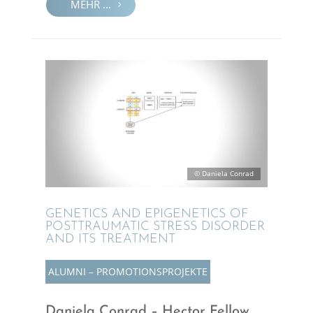
MEHR ...
© Daniela Conrad
GENETICS AND EPIGE­NE­TICS OF
POSTTRAU­MA­TIC STRESS DISOR­DER
AND ITS TREATMENT
ALUMNI – PROMO­TI­ONS­PRO­JEKTE
Daniela Conrad – Hector Fellow