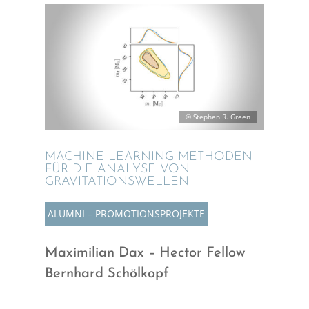
© Stephen R. Green
MACHINE LEARNING METHO­DEN
FÜR DIE ANALYSE VON
GRAVITATIONSWELLEN
ALUMNI – PROMO­TI­ONS­PRO­JEKTE
Maximi­lian Dax – Hector Fellow
Bernhard Schölkopf