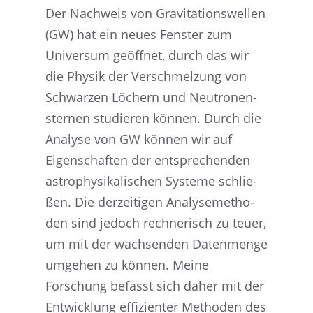
Der Nachweis von Gravi­ta­ti­ons­wel­len
(GW) hat ein neues Fenster zum
Univer­sum geöff­net, durch das wir
die Physik der Verschmel­zung von
Schwar­zen Löchern und Neutro­nen­
ster­nen studie­ren können. Durch die
Analyse von GW können wir auf
Eigen­schaf­ten der entspre­chen­den
astro­phy­si­ka­li­schen Systeme schlie­
ßen. Die derzei­ti­gen Analy­se­me­tho­
den sind jedoch rechne­risch zu teuer,
um mit der wachsen­den Daten­menge
umgehen zu können. Meine
Forschung befasst sich daher mit der
Entwick­lung effizi­en­ter Metho­den des