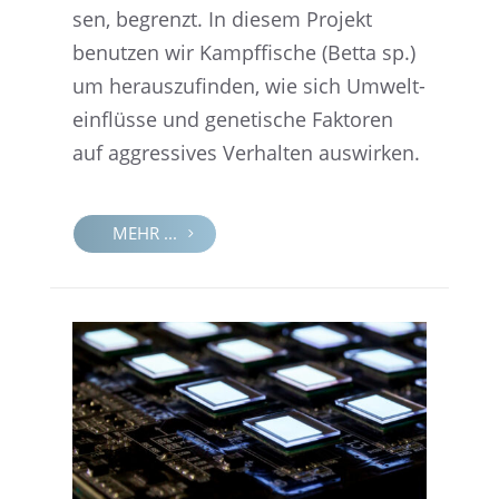
sen, begrenzt. In diesem Projekt
benut­zen wir Kampf­fi­sche (Betta sp.)
um heraus­zu­fin­den, wie sich Umwelt­
ein­flüsse und geneti­sche Fakto­ren
auf aggres­si­ves Verhal­ten auswirken.
MEHR ...