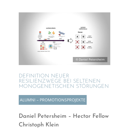
© Daniel Petersheim
DEFINI­TION NEUER
RESILI­EN­Z­WEGE BEI SELTE­NEN
MONOGE­NETI­SCHEN STÖRUNGEN
ALUMNI – PROMO­TI­ONS­PRO­JEKTE
Daniel Peters­heim – Hector Fellow
Chris­toph Klein