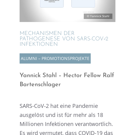
© Yannick Stahl
MECHA­NIS­MEN DER
PATHO­GE­NESE VON SARS-COV‑2
INFEKTIONEN
ALUMNI – PROMO­TI­ONS­PRO­JEKTE
Yannick Stahl – Hector Fellow Ralf
Bartenschlager
SARS-CoV‑2 hat eine Pande­mie
ausge­löst und ist für mehr als 18
Millio­nen Infek­tio­nen verant­wort­lich.
Es wird vermu­tet, dass COVID-19 das