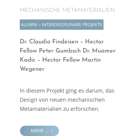
MECHA­NI­SCHE METAMATERIALIEN
ALUMNI – INTER­DIS­ZI­PLI­NÄRE PROJEKTE
Dr. Claudio Findei­sen – Hector
Fellow Peter Gumbsch Dr. Muamer
Kadic – Hector Fellow Martin
Wegener
In diesem Projekt ging es darum, das
Design von neuen mecha­ni­schen
Metama­te­ria­lien zu erforschen.
MEHR ...