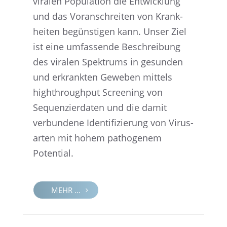
viralen Popula­tion die Entwick­lung
und das Voran­schrei­ten von Krank­
hei­ten begüns­ti­gen kann. Unser Ziel
ist eine umfas­sende Beschrei­bung
des viralen Spektrums in gesun­den
und erkrank­ten Geweben mittels
highth­rough­put Scree­ning von
Sequen­zier­da­ten und die damit
verbun­dene Identi­fi­zie­rung von Virus­
ar­ten mit hohem patho­ge­nem
Potential.
MEHR ...