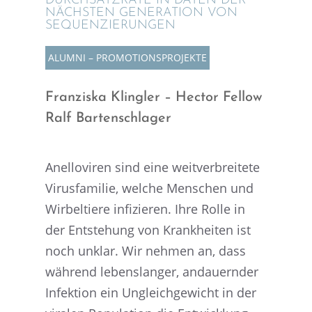
DURCH­SATZ­RATE IN DATEN DER
NÄCHS­TEN GENERA­TION VON
SEQUENZIERUNGEN
ALUMNI – PROMO­TI­ONS­PRO­JEKTE
Franziska Klingler – Hector Fellow
Ralf Bartenschlager
Anello­vi­ren sind eine weitver­brei­tete
Virus­fa­mi­lie, welche Menschen und
Wirbel­tiere infizie­ren. Ihre Rolle in
der Entste­hung von Krank­hei­ten ist
noch unklar. Wir nehmen an, dass
während lebens­lan­ger, andau­ern­der
Infek­tion ein Ungleich­ge­wicht in der