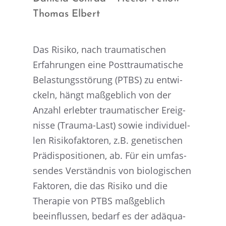
Thomas Elbert
Das Risiko, nach trauma­ti­schen
Erfah­run­gen eine Posttrau­ma­ti­sche
Belas­tungs­stö­rung (PTBS) zu entwi­
ckeln, hängt maßgeb­lich von der
Anzahl erleb­ter trauma­ti­scher Ereig­
nisse (Trauma-Last) sowie indivi­du­el­
len Risiko­fak­to­ren, z.B. geneti­schen
Prädis­po­si­tio­nen, ab. Für ein umfas­
sen­des Verständ­nis von biolo­gi­schen
Fakto­ren, die das Risiko und die
Thera­pie von PTBS maßgeb­lich
beein­flus­sen, bedarf es der adäqua­