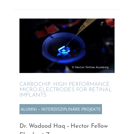
© Hector Fellow Academy
CARBO­CHIP: HIGH PERFOR­MANCE
MICRO-ELECTRO­­DES FOR RETINAL
IMPLANTS
ALUMNI – INTER­DIS­ZI­PLI­NÄRE PROJEKTE
Dr. Wadood Haq – Hector Fellow