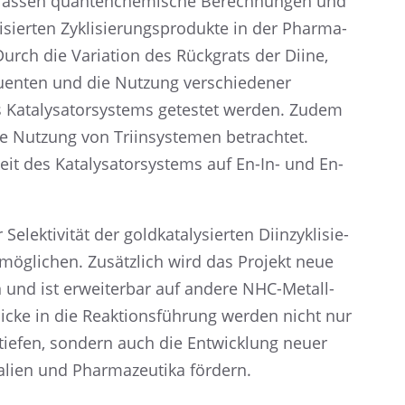
fas­sen quanten­che­mi­sche Berech­nun­gen und
­sier­ten Zykli­sie­rungs­pro­dukte in der Pharma­
 Durch die Varia­tion des Rückgrats der Diine,
­tu­en­ten und die Nutzung verschie­de­ner
 Kataly­sa­tor­sys­tems getes­tet werden. Zudem
e Nutzung von Triin­sys­te­men betrach­tet.
t des Kataly­sa­tor­sys­tems auf En-In- und En-
lek­ti­vi­tät der goldka­ta­ly­sier­ten Diinzy­kli­sie­
ermög­li­chen. Zusätz­lich wird das Projekt neue
en und ist erwei­ter­bar auf andere NHC-Metall­
i­cke in die Reakti­ons­füh­rung werden nicht nur
rtie­fen, sondern auch die Entwick­lung neuer
­lien und Pharma­zeu­tika fördern.