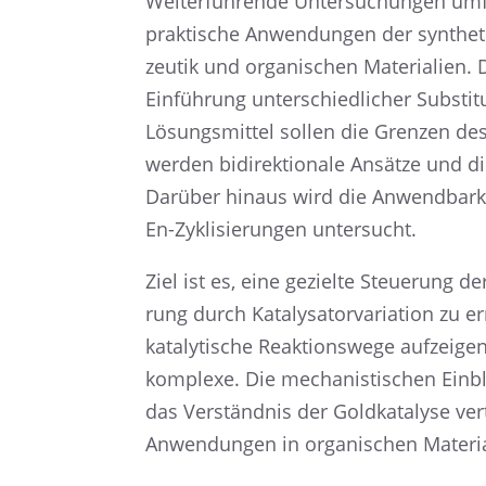
Weiter­füh­rende Unter­su­chun­gen um
prakti­sche Anwen­dun­gen der synthe­ti
zeu­tik und organi­schen Materia­lien.
Einfüh­rung unter­schied­li­cher Substi
Lösungs­mit­tel sollen die Grenzen des
werden bidirek­tio­nale Ansätze und di
Darüber hinaus wird die Anwend­bar­kei
En-Zykli­sie­run­gen untersucht.
Ziel ist es, eine gezielte Steue­rung der Se
rung durch Kataly­sa­tor­va­ria­tion zu 
kataly­ti­sche Reakti­ons­wege aufzei­g
kom­plexe. Die mecha­nis­ti­schen Einbl
das Verständ­nis der Goldka­ta­lyse ve
Anwen­dun­gen in organi­schen Materia