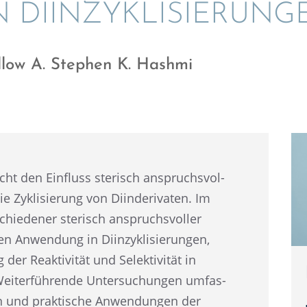
 DIINZYKLISIERUNG
llow A. Stephen K. Hashmi
cht den Einfluss sterisch anspruchs­vol­
Zykli­sie­rung von Diinde­ri­va­ten. Im
ie­de­ner sterisch anspruchs­vol­ler
Anwen­dung in Diinzy­kli­sie­run­gen,
er Reakti­vi­tät und Selek­ti­vi­tät in
. Weiter­füh­rende Unter­su­chun­gen umfas­
en und prakti­sche Anwen­dun­gen der