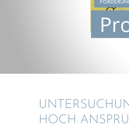
FÖRDERUNG
Pr
UNTER­SU­CHU
HOCH ANSPRUC