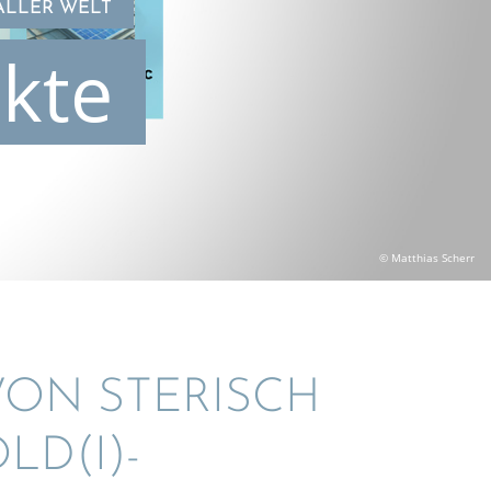
ALLER WELT
kte
© Matthias Scherr
VON STERISCH
LD(I)-