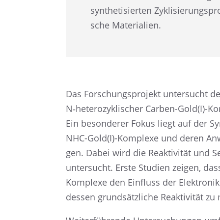
synthe­ti­sier­ten Zykli­sie­rungs
sche Materialien.
Das Forschungs­pro­jekt unter­sucht de
N‑heterozyklischer Carben-Gold(I)-Komp
Ein beson­de­rer Fokus liegt auf der Sy
NHC-Gold(I)-Komplexe und deren Anwen­d
gen. Dabei wird die Reakti­vi­tät und Sel
unter­sucht. Erste Studien zeigen, das
Komplexe den Einfluss der Elektro­nik
dessen grund­sätz­li­che Reakti­vi­tät z