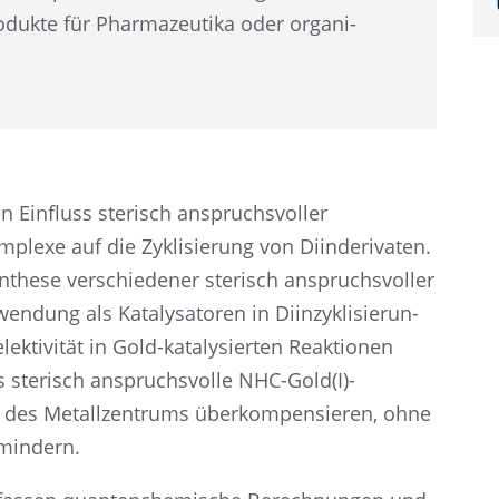
­pro­dukte für Pharma­zeu­tika oder organi­
n Einfluss sterisch anspruchs­vol­ler
lexe auf die Zykli­sie­rung von Diinde­ri­va­ten.
nthese verschie­de­ner sterisch anspruchs­vol­ler
ung als Kataly­sa­to­ren in Diinzy­kli­sie­run­
ek­ti­vi­tät in Gold-kataly­sier­ten Reaktio­nen
s sterisch anspruchs­volle NHC-Gold(I)-
 des Metall­zen­trums überkom­pen­sie­ren, ohne
u mindern.