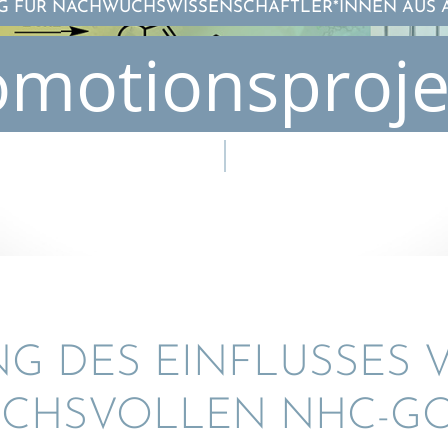
 FÜR NACHWUCHSWISSENSCHAFTLER*INNEN AUS 
omotionsproje
NG DES EINFLUS­SES 
HS­VOL­LEN NHC-GO