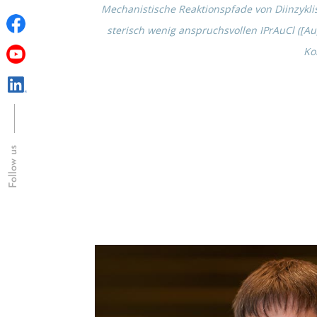
Mecha­nis­ti­sche Reakti­ons­pfade von Diinzy­
sterisch wenig anspruchs­vol­len IPrAuCl ([Au
Ko
Follow us