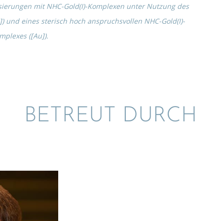
kli­sie­run­gen mit NHC-Gold(I)-Komplexen unter Nutzung des
]) und eines sterisch hoch anspruchs­vol­len NHC-Gold(I)-
mplexes ([Au]).
BETREUT DURCH