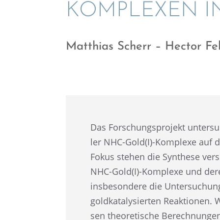
KOMPLEXEN IN
Matthias Scherr – Hector Fe
Das Forschungs­pro­jekt unter­su
ler NHC-Gold(I)-Komplexe auf die 
Fokus stehen die Synthese versch
NHC-Gold(I)-Komplexe und deren 
insbe­son­dere die Unter­su­chung d
goldka­ta­ly­sier­ten Reaktio­nen
sen theore­ti­sche Berech­nun­g