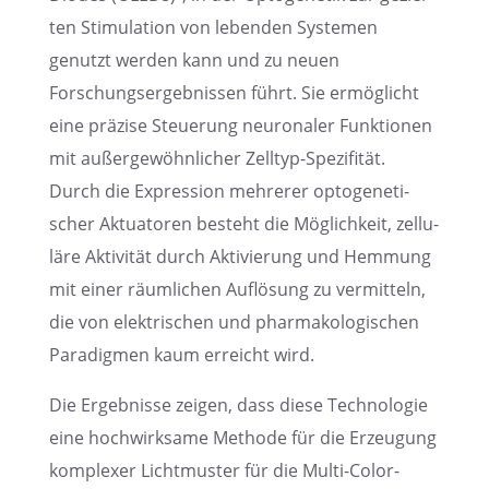
ten Stimu­la­tion von leben­den Syste­men
genutzt werden kann und zu neuen
Forschungs­er­geb­nis­sen führt. Sie ermög­licht
eine präzise Steue­rung neuro­na­ler Funktio­nen
mit außer­ge­wöhn­li­cher Zelltyp-Spezi­fi­tät.
Durch die Expres­sion mehre­rer optoge­ne­ti­
scher Aktua­to­ren besteht die Möglich­keit, zellu­
läre Aktivi­tät durch Aktivie­rung und Hemmung
mit einer räumli­chen Auflö­sung zu vermit­teln,
die von elektri­schen und pharma­ko­lo­gi­schen
Paradig­men kaum erreicht wird.
Die Ergeb­nisse zeigen, dass diese Techno­lo­gie
eine hochwirk­same Methode für die Erzeu­gung
komple­xer Licht­mus­ter für die Multi-Color-