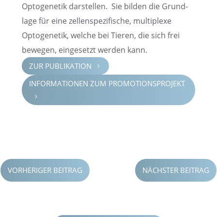
Optoge­ne­tik darstel­len. Sie bilden die Grund­
lage für eine zellen­spe­zi­fi­sche, multi­plexe
Optoge­ne­tik, welche bei Tieren, die sich frei
bewegen, einge­setzt werden kann.
ZUR PUBLI­KA­TION
5
INFOR­MA­TIO­NEN ZUM PROMO­TI­ONS­PRO­JEKT
5
VORHERIGER BEITRAG
NÄCHSTER BEITRAG