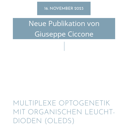
16. NOVEMBER 2023
Neue Publi­ka­tion von
Giuseppe Ciccone
MULTI­PLEXE OPTOGE­NE­TIK
MIT ORGANI­SCHEN LEUCHT­
DI­ODEN (OLEDS)