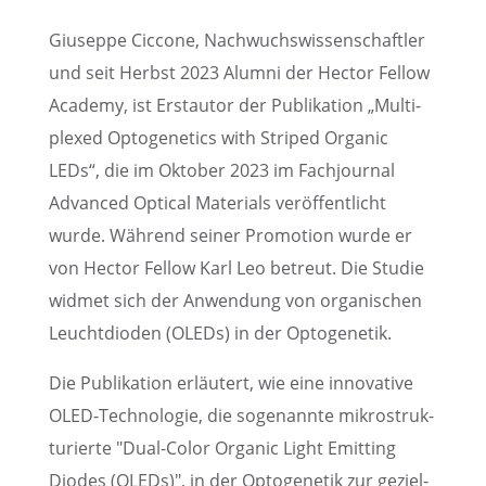
Giuseppe Ciccone, Nachwuchs­wis­sen­schaft­ler
und seit Herbst 2023 Alumni der Hector Fellow
Academy, ist Erstau­tor der Publi­ka­tion „Multi­
ple­xed Optoge­ne­tics with Striped Organic
LEDs“, die im Oktober 2023 im Fachjour­nal
Advan­ced Optical Materi­als veröf­fent­licht
wurde. Während seiner Promo­tion wurde er
von Hector Fellow Karl Leo betreut. Die Studie
widmet sich der Anwen­dung von organi­schen
Leucht­di­oden (OLEDs) in der Optogenetik.
Die Publi­ka­tion erläu­tert, wie eine innova­tive
OLED-Techno­lo­gie, die sogenannte mikro­struk­
tu­rierte "Dual-Color Organic Light Emitting
Diodes (OLEDs)", in der Optoge­ne­tik zur geziel­