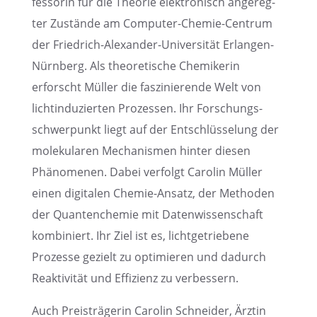
fes­so­rin für die Theorie elektro­nisch angereg­
ter Zustände am Compu­ter-Chemie-Centrum
der Fried­rich-Alexan­der-Univer­si­tät Erlan­gen-
Nürnberg. Als theore­ti­sche Chemi­ke­rin
erforscht Müller die faszi­nie­rende Welt von
licht­in­du­zier­ten Prozes­sen. Ihr Forschungs­
schwer­punkt liegt auf der Entschlüs­se­lung der
moleku­la­ren Mecha­nis­men hinter diesen
Phäno­me­nen. Dabei verfolgt Carolin Müller
einen digita­len Chemie-Ansatz, der Metho­den
der Quanten­che­mie mit Daten­wis­sen­schaft
kombi­niert. Ihr Ziel ist es, licht­ge­trie­bene
Prozesse gezielt zu optimie­ren und dadurch
Reakti­vi­tät und Effizi­enz zu verbessern.
Auch Preis­trä­ge­rin Carolin Schnei­der, Ärztin