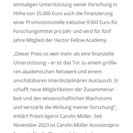
einma­li­gen Unter­stüt­zung seiner Forschung in
Höhe von 25.000 Euro auch die Finan­zie­rung
einer Promo­ti­ons­stelle inklu­sive 9.500 Euro für
Forschungs­mit­tel pro Jahr und wird für fünf
Jahre Mitglied der Hector Fellow Academy.
„Dieser Preis ist weit mehr als eine finan­zi­elle
Unter­stüt­zung – er ist das Tor zu einem größe­
ren akade­mi­schen Netzwerk und einem
unschätz­ba­ren inter­dis­zi­pli­nä­ren Austausch. Er
schafft neue Möglich­kei­ten der Zusam­men­ar­
beit und des wissen­schaft­li­chen Wachs­tums
und verstärkt die Wirkung meiner Forschung“,
erklärt Preis­trä­ge­rin Carolin Müller. Seit
Novem­ber 2023 ist Carolin Müller Assis­tenz­pro­