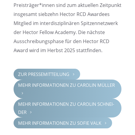
Preisträger*innen sind zum aktuel­len Zeitpunkt
insge­samt siebzehn Hector RCD Awardees
Mitglied im inter­dis­zi­pli­nä­ren Spitzen­netz­werk
der Hector Fellow Academy. Die nächste
Ausschrei­bungs­phase für den Hector RCD
Award wird im Herbst 2025 stattfinden.
ZUR PRESSE­MIT­TEI­LUNG
5
MEHR INFOR­MA­TIO­NEN ZU CAROLIN MÜLLER
5
MEHR INFOR­MA­TIO­NEN ZU CAROLIN SCHNEI­
DER
5
MEHR INFOR­MA­TIO­NEN ZU SOFIE VALK
5