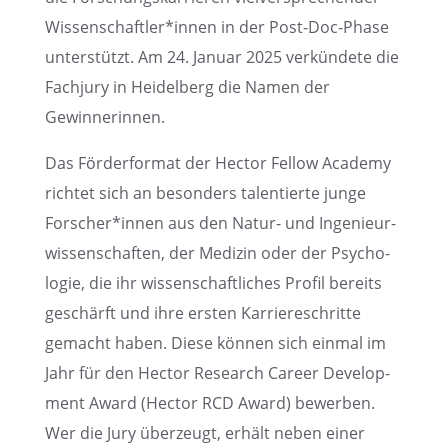
Wissenschaftler*innen in der Post-Doc-Phase
unter­stützt. Am 24. Januar 2025 verkün­dete die
Fachjury in Heidel­berg die Namen der
Gewinnerinnen.
Das Förder­for­mat der Hector Fellow Academy
richtet sich an beson­ders talen­tierte junge
Forscher*innen aus den Natur- und Ingenieur­
wis­sen­schaf­ten, der Medizin oder der Psycho­
lo­gie, die ihr wissen­schaft­li­ches Profil bereits
geschärft und ihre ersten Karrie­re­schritte
gemacht haben. Diese können sich einmal im
Jahr für den Hector Research Career Develo­p­
ment Award (Hector RCD Award) bewer­ben.
Wer die Jury überzeugt, erhält neben einer