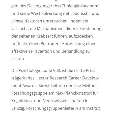
gen des Gallen­gang­krebs (Cholang­io­kar­zi­nom)
und seine Wechsel­wir­kung mit Lebens­stil- und
Umwelt­fak­to­ren unter­su­chen. Indem sie
versucht, die Mecha­nis­men, die zur Entste­hung
der selte­nen Krebs­art führen, aufzu­de­cken,
hofft sie, einen Beitrag zur Entwick­lung einer
effek­ti­ven Präven­tion und Behand­lung zu
leisten.
Die Psycho­lo­gin Sofie Valk ist die dritte Preis­
trä­ge­rin des Hector Research Career Develo­p­
ment Awards. Sie ist Leite­rin der Lise-Meitner-
Forschungs­gruppe am Max-Planck-Insti­tut für
Kogni­ti­ons- und Neuro­wis­sen­schaf­ten in
Leipzig, Forschungs­grup­pen­lei­te­rin am Insti­tut