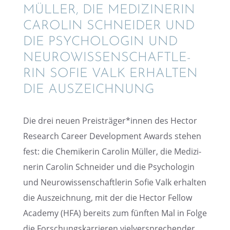
MÜLLER, DIE MEDIZI­NE­RIN
CAROLIN SCHNEI­DER UND
DIE PSYCHO­LO­GIN UND
NEURO­WIS­SEN­SCHAFT­LE­
RIN SOFIE VALK ERHAL­TEN
DIE AUSZEICHNUNG
Die drei neuen Preisträger*innen des Hector
Research Career Develo­p­ment Awards stehen
fest: die Chemi­ke­rin Carolin Müller, die Medizi­
ne­rin Carolin Schnei­der und die Psycho­lo­gin
und Neuro­wis­sen­schaft­le­rin Sofie Valk erhal­ten
die Auszeich­nung, mit der die Hector Fellow
Academy (HFA) bereits zum fünften Mal in Folge
die Forschungs­kar­rie­ren vielver­spre­chen­der