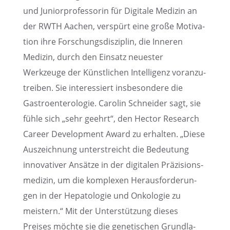
und Junior­pro­fes­so­rin für Digitale Medizin an
der RWTH Aachen, verspürt eine große Motiva­
tion ihre Forschungs­dis­zi­plin, die Inneren
Medizin, durch den Einsatz neues­ter
Werkzeuge der Künst­li­chen Intel­li­genz voran­zu­
trei­ben. Sie inter­es­siert insbe­son­dere die
Gastro­en­te­ro­lo­gie. Carolin Schnei­der sagt, sie
fühle sich „sehr geehrt“, den Hector Research
Career Develo­p­ment Award zu erhal­ten. „Diese
Auszeich­nung unter­streicht die Bedeu­tung
innova­ti­ver Ansätze in der digita­len Präzi­si­ons­
me­di­zin, um die komple­xen Heraus­for­de­run­
gen in der Hepato­lo­gie und Onkolo­gie zu
meistern.“ Mit der Unter­stüt­zung dieses
Preises möchte sie die geneti­schen Grund­la­