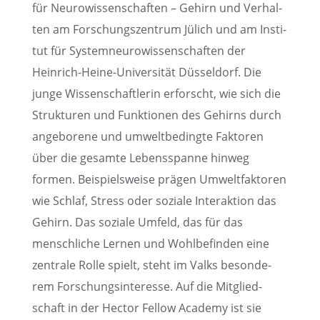
für Neuro­wis­sen­schaf­ten – Gehirn und Verhal­
ten am Forschungs­zen­trum Jülich und am Insti­
tut für System­n­eu­ro­wis­sen­schaf­ten der
Heinrich-Heine-Univer­si­tät Düssel­dorf. Die
junge Wissen­schaft­le­rin erforscht, wie sich die
Struk­tu­ren und Funktio­nen des Gehirns durch
angebo­rene und umwelt­be­dingte Fakto­ren
über die gesamte Lebens­spanne hinweg
formen. Beispiels­weise prägen Umwelt­fak­to­ren
wie Schlaf, Stress oder soziale Inter­ak­tion das
Gehirn. Das soziale Umfeld, das für das
mensch­li­che Lernen und Wohlbe­fin­den eine
zentrale Rolle spielt, steht im Valks beson­de­
rem Forschungs­in­ter­esse. Auf die Mitglied­
schaft in der Hector Fellow Academy ist sie