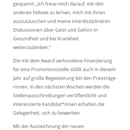
gespannt: „Ich freue mich darauf, mit den
anderen Fellows zu lernen, mich mit ihnen
auszu­tau­schen und meine inter­dis­zi­pli­nä­ren
Diskus­sio­nen über Geist und Gehirn in
Gesund­heit und bei Krank­heit
weiterzudenken.“
Die mit dem Award verbun­dene Finan­zie­rung
für eine Promo­ti­ons­stelle stößt auch in diesem
Jahr auf große Begeis­te­rung bei den Preis­trä­ge­
rin­nen. In den nächs­ten Wochen werden die
Stellen­aus­schrei­bun­gen veröf­fent­licht und
inter­es­sierte Kandidat*innen erhal­ten die
Gelegen­heit, sich zu bewerben.
Mit der Auszeich­nung der neuen