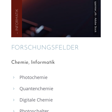
— INFOR­MA­TIK
FORSCHUNGS­FEL­DER
Chemie, Infor­ma­tik
Photo­che­mie
5
Quanten­che­mie
5
Digitale Chemie
5
Photo­schal­ter
5