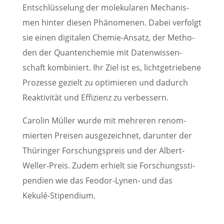
Entschlüs­se­lung der moleku­la­ren Mecha­nis­
men hinter diesen Phäno­me­nen. Dabei verfolgt
sie einen digita­len Chemie-Ansatz, der Metho­
den der Quanten­che­mie mit Daten­wis­sen­
schaft kombi­niert. Ihr Ziel ist es, licht­ge­trie­bene
Prozesse gezielt zu optimie­ren und dadurch
Reakti­vi­tät und Effizi­enz zu verbessern.
Carolin Müller wurde mit mehre­ren renom­
mier­ten Preisen ausge­zeich­net, darun­ter der
Thürin­ger Forschungs­preis und der Albert-
Weller-Preis. Zudem erhielt sie Forschungs­sti­
pen­dien wie das Feodor-Lynen- und das
Kekulé-Stipendium.