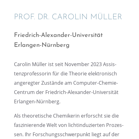
PROF. DR. CAROLIN MÜLLER
Fried­rich-Alexan­der-Univer­si­tät
Erlangen-Nürnberg
Carolin Müller ist seit Novem­ber 2023 Assis­
tenz­pro­fes­so­rin für die Theorie elektro­nisch
angereg­ter Zustände am Compu­ter-Chemie-
Centrum der Fried­rich-Alexan­der-Univer­si­tät
Erlangen-Nürnberg.
Als theore­ti­sche Chemi­ke­rin erforscht sie die
faszi­nie­rende Welt von licht­in­du­zier­ten Prozes­
sen. Ihr Forschungs­schwer­punkt liegt auf der