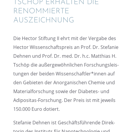
TSCHÖP ERHAL­TEN DIE
RENOM­MIERTE
AUSZEICHNUNG
Die Hector Stiftung II ehrt mit der Vergabe des
Hector Wissen­schafts­preis an Prof. Dr. Stefa­nie
Dehnen und Prof. Dr. med. Dr. h.c. Matthias H.
Tschöp die außer­ge­wöhn­li­chen Forschungs­leis­
tun­gen der beiden Wissenschaftler*innen auf
den Gebie­ten der Anorga­ni­schen Chemie und
Materi­al­for­schung sowie der Diabe­tes- und
Adipo­si­tas-Forschung. Der Preis ist mit jeweils
150.000 Euro dotiert.
Stefa­nie Dehnen ist Geschäfts­füh­rende Direk­
to­rin des Insti­tuts für Nanotech­no­lo­gie und