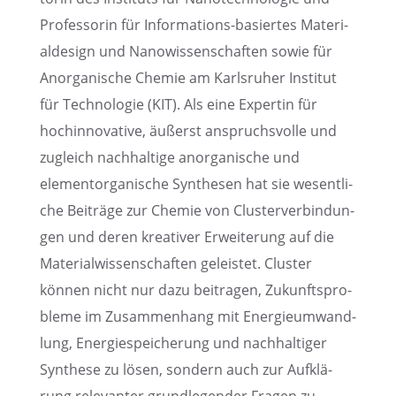
Profes­so­rin für Infor­ma­ti­ons-basier­tes Materi­
al­de­sign und Nanowis­sen­schaf­ten sowie für
Anorga­ni­sche Chemie am Karls­ru­her Insti­tut
für Techno­lo­gie (KIT). Als eine Exper­tin für
hochin­no­va­tive, äußerst anspruchs­volle und
zugleich nachhal­tige anorga­ni­sche und
element­or­ga­ni­sche Synthe­sen hat sie wesent­li­
che Beiträge zur Chemie von Cluster­ver­bin­dun­
gen und deren kreati­ver Erwei­te­rung auf die
Materi­al­wis­sen­schaf­ten geleis­tet. Cluster
können nicht nur dazu beitra­gen, Zukunfts­pro­
bleme im Zusam­men­hang mit Energie­um­wand­
lung, Energie­spei­che­rung und nachhal­ti­ger
Synthese zu lösen, sondern auch zur Aufklä­