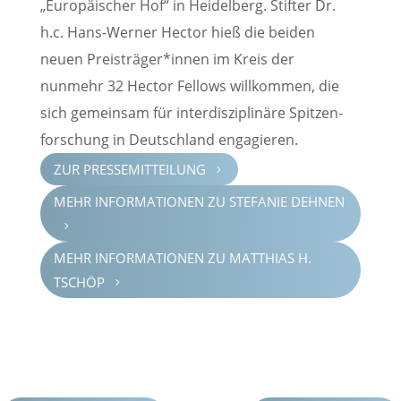
„Europäi­scher Hof“ in Heidel­berg. Stifter Dr.
h.c. Hans-Werner Hector hieß die beiden
neuen Preisträger*innen im Kreis der
nunmehr 32 Hector Fellows willkom­men, die
sich gemein­sam für inter­dis­zi­pli­näre Spitzen­
for­schung in Deutsch­land engagieren.
ZUR PRESSE­MIT­TEI­LUNG
5
MEHR INFOR­MA­TIO­NEN ZU STEFA­NIE DEHNEN
5
MEHR INFOR­MA­TIO­NEN ZU MATTHIAS H.
TSCHÖP
5