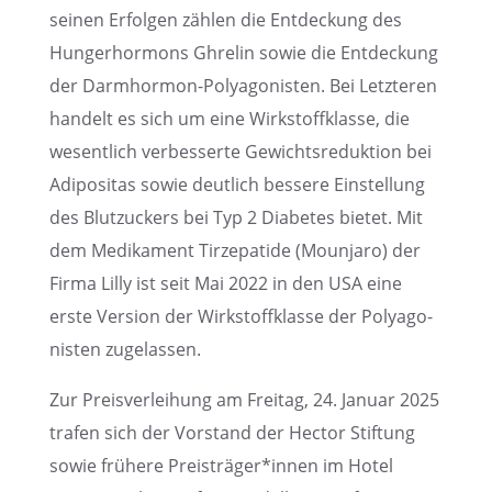
seinen Erfol­gen zählen die Entde­ckung des
Hunger­hor­mons Ghrelin sowie die Entde­ckung
der Darmhor­mon-Polyago­nis­ten. Bei Letzte­ren
handelt es sich um eine Wirkstoff­klasse, die
wesent­lich verbes­serte Gewichts­re­duk­tion bei
Adipo­si­tas sowie deutlich bessere Einstel­lung
des Blutzu­ckers bei Typ 2 Diabe­tes bietet. Mit
dem Medika­ment Tirze­pa­tide (Mounjaro) der
Firma Lilly ist seit Mai 2022 in den USA eine
erste Version der Wirkstoff­klasse der Polyago­
nis­ten zugelassen.
Zur Preis­ver­lei­hung am Freitag, 24. Januar 2025
trafen sich der Vorstand der Hector Stiftung
sowie frühere Preisträger*innen im Hotel