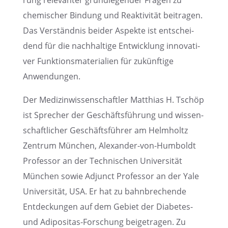
rung relevan­ter grund­le­gen­der Fragen zu
chemi­scher Bindung und Reakti­vi­tät beitra­gen.
Das Verständ­nis beider Aspekte ist entschei­
dend für die nachhal­tige Entwick­lung innova­ti­
ver Funkti­ons­ma­te­ria­lien für zukünf­tige
Anwendungen.
Der Medizin­wis­sen­schaft­ler Matthias H. Tschöp
ist Sprecher der Geschäfts­füh­rung und wissen­
schaft­li­cher Geschäfts­füh­rer am Helmholtz
Zentrum München, Alexan­der-von-Humboldt
Profes­sor an der Techni­schen Univer­si­tät
München sowie Adjunct Profes­sor an der Yale
Univer­si­tät, USA. Er hat zu bahnbre­chende
Entde­ckun­gen auf dem Gebiet der Diabe­tes-
und Adipo­si­tas-Forschung beigetra­gen. Zu