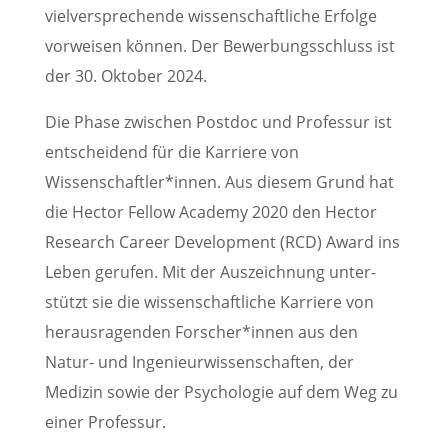
vielver­spre­chende wissen­schaft­li­che Erfolge
vorwei­sen können. Der Bewer­bungs­schluss ist
der 30. Oktober 2024.
Die Phase zwischen Postdoc und Profes­sur ist
entschei­dend für die Karriere von
Wissenschaftler*innen. Aus diesem Grund hat
die Hector Fellow Academy 2020 den Hector
Research Career Develo­p­ment (RCD) Award ins
Leben gerufen. Mit der Auszeich­nung unter­
stützt sie die wissen­schaft­li­che Karriere von
heraus­ra­gen­den Forscher*innen aus den
Natur- und Ingenieur­wis­sen­schaf­ten, der
Medizin sowie der Psycho­lo­gie auf dem Weg zu
einer Professur.