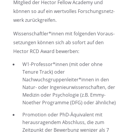
Mitglied der Hector Fellow Academy und
können so auf ein wertvol­les Forschungs­netz­
werk zurückgreifen.
Wissenschaftler*innen mit folgen­den Voraus­
set­zun­gen können sich ab sofort auf den
Hector RCD Award bewerben:
W1-Professor*innen (mit oder ohne
Tenure Track) oder
Nachwuchsgruppenleiter*innen in den
Natur- oder Ingenieur­wis­sen­schaf­ten, der
Medizin oder Psycho­lo­gie (z.B. Emmy-
Noether Programme (DFG) oder ähnliche)
Promo­tion oder PhD-Äquiva­lent mit
heraus­ra­gen­dem Abschluss, die zum
Zeitpunkt der Bewer­bung weniger als 7