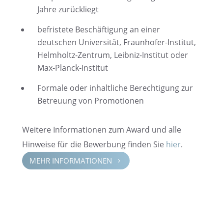
Jahre zurückliegt
befris­tete Beschäf­ti­gung an einer
deutschen Univer­si­tät, Fraun­ho­fer-Insti­tut,
Helmholtz-Zentrum, Leibniz-Insti­tut oder
Max-Planck-Institut
Formale oder inhalt­li­che Berech­ti­gung zur
Betreu­ung von Promotionen
Weitere Infor­ma­tio­nen zum Award und alle
Hinweise für die Bewer­bung finden Sie
hier
.
MEHR INFOR­MA­TIO­NEN
5