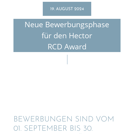
19. AUGUST 2024
Neue Bewer­bungs­phase
für den Hector
RCD Award
BEWER­BUN­GEN SIND VOM
01. SEPTEM­BER BIS 30.