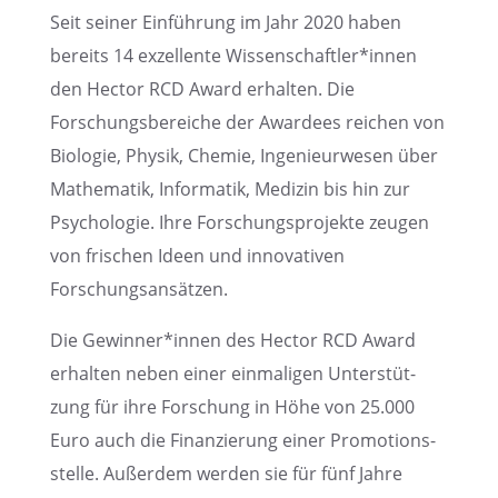
Seit seiner Einfüh­rung im Jahr 2020 haben
bereits 14 exzel­lente Wissenschaftler*innen
den Hector RCD Award erhal­ten. Die
Forschungs­be­rei­che der Awardees reichen von
Biolo­gie, Physik, Chemie, Ingenieur­we­sen über
Mathe­ma­tik, Infor­ma­tik, Medizin bis hin zur
Psycho­lo­gie. Ihre Forschungs­pro­jekte zeugen
von frischen Ideen und innova­ti­ven
Forschungsansätzen.
Die Gewinner*innen des Hector RCD Award
erhal­ten neben einer einma­li­gen Unter­stüt­
zung für ihre Forschung in Höhe von 25.000
Euro auch die Finan­zie­rung einer Promo­ti­ons­
stelle. Außer­dem werden sie für fünf Jahre