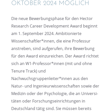
OKTOBER 2024 MÖGLICH
Die neue Bewer­bungs­phase für den Hector
Research Career Develo­p­ment Award beginnt
am 1. Septem­ber 2024. Ambitio­nierte
Wissenschaftler*innen, die eine Profes­sur
anstre­ben, sind aufge­ru­fen, ihre Bewer­bung
für den Award einzu­rei­chen. Der Award richtet
sich an W1-Professor*innen (mit und ohne
Tenure Track) und
Nachwuchsgruppenleiter*innen aus den
Natur- und Ingenieur­wis­sen­schaf­ten sowie der
Medizin oder der Psycho­lo­gie, die an Univer­si­
tä­ten oder Forschungs­ein­rich­tun­gen in
Deutsch­land tätig sind. Sie müssen bereits