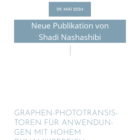
29. MAI 2024
Neue Publi­ka­tion von
Shadi Nashashibi
GRAPHEN-PHOTO­TRAN­SIS­
TO­REN FÜR ANWEN­DUN­
GEN MIT HOHEM