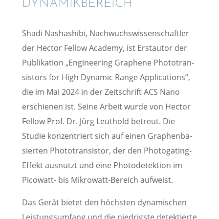
DYNAMIKBEREICH
Shadi Nasha­sh­ibi, Nachwuchs­wis­sen­schaft­ler
der Hector Fellow Academy, ist Erstau­tor der
Publi­ka­tion „Enginee­ring Graphene Photo­tran­
sis­tors for High Dynamic Range Appli­ca­ti­ons“,
die im Mai 2024 in der Zeitschrift ACS Nano
erschie­nen ist. Seine Arbeit wurde von Hector
Fellow Prof. Dr. Jürg Leuthold betreut. Die
Studie konzen­triert sich auf einen Graphen­ba­
sier­ten Photo­tran­sis­tor, der den Photo­ga­ting-
Effekt ausnutzt und eine Photo­de­tek­tion im
Picowatt- bis Mikro­watt-Bereich aufweist.
Das Gerät bietet den höchs­ten dynami­schen
Leistungs­um­fang und die niedrigste detek­tierte