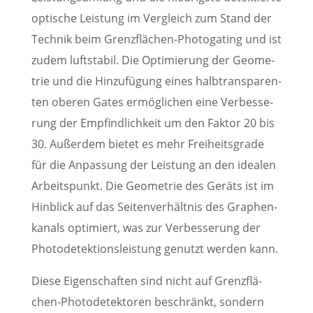
optische Leistung im Vergleich zum Stand der
Technik beim Grenz­flä­chen-Photo­ga­ting und ist
zudem luftsta­bil. Die Optimie­rung der Geome­
trie und die Hinzu­fü­gung eines halbtrans­pa­ren­
ten oberen Gates ermög­li­chen eine Verbes­se­
rung der Empfind­lich­keit um den Faktor 20 bis
30. Außer­dem bietet es mehr Freiheits­grade
für die Anpas­sung der Leistung an den idealen
Arbeits­punkt. Die Geome­trie des Geräts ist im
Hinblick auf das Seiten­ver­hält­nis des Graphen­
ka­nals optimiert, was zur Verbes­se­rung der
Photo­de­tek­ti­ons­leis­tung genutzt werden kann.
Diese Eigen­schaf­ten sind nicht auf Grenz­flä­
chen-Photo­de­tek­to­ren beschränkt, sondern