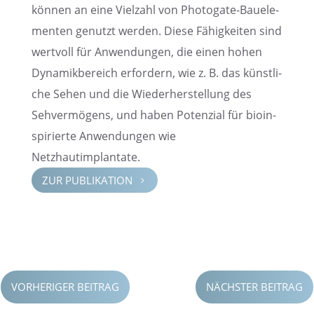
können an eine Vielzahl von Photo­gate-Bauele­
men­ten genutzt werden. Diese Fähig­kei­ten sind
wertvoll für Anwen­dun­gen, die einen hohen
Dynamik­be­reich erfor­dern, wie z. B. das künst­li­
che Sehen und die Wieder­her­stel­lung des
Sehver­mö­gens, und haben Poten­zial für bioin­
spi­rierte Anwen­dun­gen wie
Netzhautimplantate.
ZUR PUBLI­KA­TION
5
VORHERIGER BEITRAG
NÄCHSTER BEITRAG