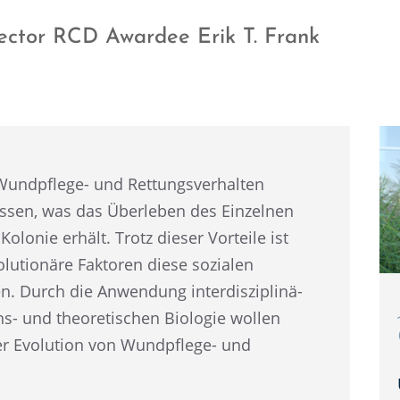
ector RCD Awardee Erik T. Frank
undpflege- und Rettungs­ver­hal­ten
s­sen, was das Überle­ben des Einzel­nen
Kolonie erhält. Trotz dieser Vorteile ist
lu­tio­näre Fakto­ren diese sozia­len
. Durch die Anwen­dung inter­dis­zi­pli­nä­
s- und theore­ti­schen Biolo­gie wollen
er Evolu­tion von Wundpflege- und