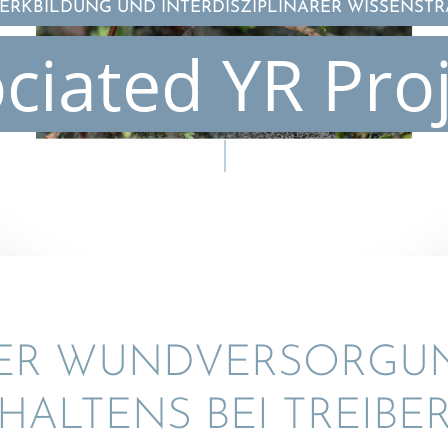
RKBILDUNG UND INTERDISZIPLINÄRER WISSENST
ciated YR Pro
ER WUNDVER­SOR­GU
HAL­TENS BEI TREIB