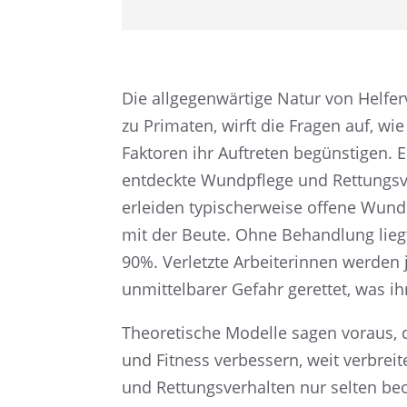
Die allge­gen­wär­tige Natur von Helfer­
zu Prima­ten, wirft die Fragen auf, 
Fakto­ren ihr Auftre­ten begüns­ti­gen. E
entdeckte Wundpflege und Rettungs­ver
erlei­den typischer­weise offene Wunde
mit der Beute. Ohne Behand­lung liegt d
90%. Verletzte Arbei­te­rin­nen werde
unmit­tel­ba­rer Gefahr geret­tet, was 
Theore­ti­sche Modelle sagen voraus, d
und Fitness verbes­sern, weit verbrei
und Rettungs­ver­hal­ten nur selten be