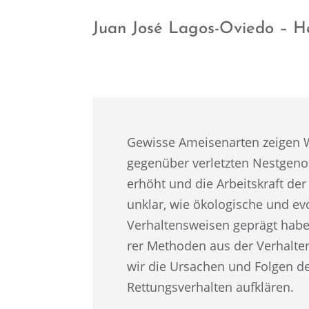
Juan José Lagos-Oviedo – H
Gewisse Ameisen­ar­ten zeigen W
gegen­über verletz­ten Nestge­no
erhöht und die Arbeits­kraft der 
unklar, wie ökolo­gi­sche und evo
Verhal­tens­wei­sen geprägt haben
rer Metho­den aus der Verhal­ten
wir die Ursachen und Folgen d
Rettungs­ver­hal­ten aufklären.