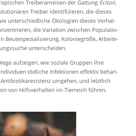
o­pi­schen Treibe­r­amei­sen der Gattung
Eciton
,
­tio­nä­ren Treiber identi­fi­zie­ren, die dieses
ie unter­schied­li­che Ökolo­gien dieses Verhal­
en­trie­ren, die Varia­tion zwischen Popula­tio­
 Beute­spe­zia­li­sie­rung, Kolonie­größe, Arbei­te­
rungs­su­che unterscheiden.
ege aufzei­gen, wie soziale Gruppen ihre
divi­duen tödli­che Infek­tio­nen effek­tiv behan­
 Antibio­ti­ka­re­sis­tenz umgehen, und letzt­lich
tion von Hilfs­ver­hal­ten im Tierreich führen.