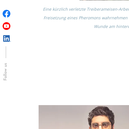
Eine kürzlich verletzte Treibe­r­amei­sen-Arbei
Freiset­zung eines Phero­mons wahrneh­men
Wunde am hinte­re
Follow us