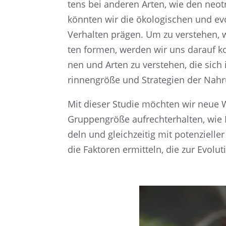
tens bei anderen Arten, wie den neotr
könnten wir die ökolo­gi­schen und evolu
Verhal­ten prägen. Um zu verste­hen, w
ten formen, werden wir uns darauf konz
nen und Arten zu verste­hen, die sich in
rin­nen­größe und Strate­gien der Nah
Mit dieser Studie möchten wir neue W
Gruppen­größe aufrecht­erhal­ten, wie In
deln und gleich­zei­tig mit poten­zi­el­ler
die Fakto­ren ermit­teln, die zur Evolu­