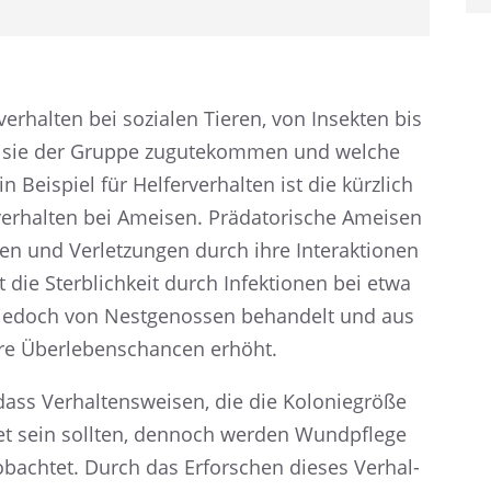
ver­hal­ten bei sozia­len Tieren, von Insek­ten bis
wie sie der Gruppe zugute­kom­men und welche
in Beispiel für Helfer­ver­hal­ten ist die kürzlich
­hal­ten bei Ameisen. Präda­to­ri­sche Ameisen
n und Verlet­zun­gen durch ihre Inter­ak­tio­nen
ie Sterb­lich­keit durch Infek­tio­nen bei etwa
n jedoch von Nestge­nos­sen behan­delt und aus
ihre Überle­bens­chan­cen erhöht.
ass Verhal­tens­wei­sen, die die Kolonie­größe
­tet sein sollten, dennoch werden Wundpflege
obach­tet. Durch das Erfor­schen dieses Verhal­