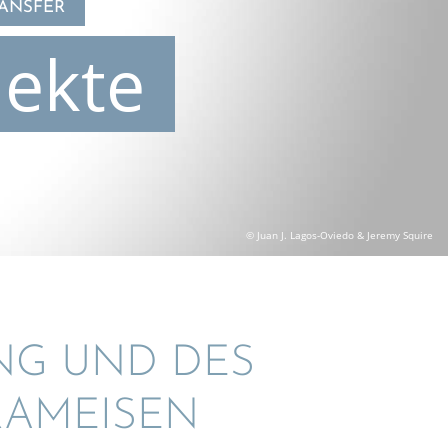
RANSFER
jekte
© Juan J. Lagos-Oviedo & Jeremy Squire
NG UND DES
ERAMEISEN