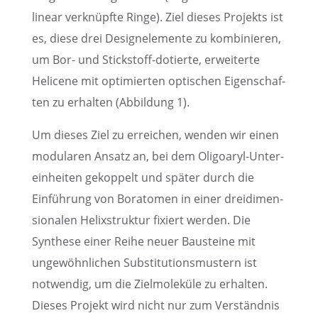
linear verknüpfte Ringe). Ziel dieses Projekts ist
es, diese drei Design­ele­mente zu kombi­nie­ren,
um Bor- und Stick­stoff-dotierte, erwei­terte
Helicene mit optimier­ten optischen Eigen­schaf­
ten zu erhal­ten (Abbil­dung 1).
Um dieses Ziel zu errei­chen, wenden wir einen
modula­ren Ansatz an, bei dem Oligoaryl-Unter­
ein­hei­ten gekop­pelt und später durch die
Einfüh­rung von Borato­men in einer dreidi­men­
sio­na­len Helix­struk­tur fixiert werden. Die
Synthese einer Reihe neuer Bausteine mit
ungewöhn­li­chen Substi­tu­ti­ons­mus­tern ist
notwen­dig, um die Zielmo­le­küle zu erhal­ten.
Dieses Projekt wird nicht nur zum Verständ­nis