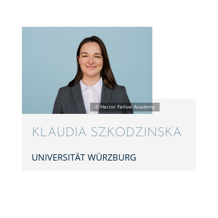
KLAUDIA SZKOD­ZINSKA
UNIVER­SI­TÄT WÜRZBURG