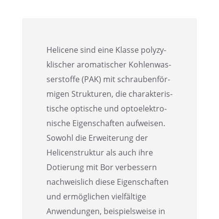
Helicene sind eine Klasse polyzy­
kli­scher aroma­ti­scher Kohlen­was­
ser­stoffe (PAK) mit schrau­ben­för­
mi­gen Struk­tu­ren, die charak­te­ris­
ti­sche optische und optoelek­tro­
ni­sche Eigen­schaf­ten aufwei­sen.
Sowohl die Erwei­te­rung der
Helicen­struk­tur als auch ihre
Dotie­rung mit Bor verbes­sern
nachweis­lich diese Eigen­schaf­ten
und ermög­li­chen vielfäl­tige
Anwen­dun­gen, beispiels­weise in