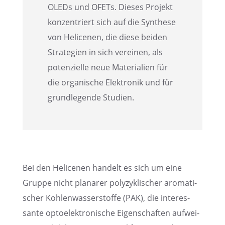
OLEDs und OFETs. Dieses Projekt
konzen­triert sich auf die Synthese
von Helice­nen, die diese beiden
Strate­gien in sich verei­nen, als
poten­zi­elle neue Materia­lien für
die organi­sche Elektro­nik und für
grund­le­gende Studien.
Bei den Helice­nen handelt es sich um eine
Gruppe nicht plana­rer polyzy­kli­scher aroma­ti­
scher Kohlen­was­ser­stoffe (PAK), die inter­es­
sante optoelek­tro­ni­sche Eigen­schaf­ten aufwei­