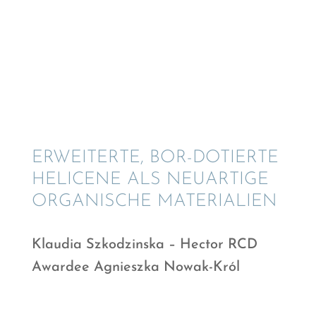
ERWEI­TERTE, BOR-DOTIERTE
HELICENE ALS NEUAR­TIGE
ORGANI­SCHE MATERIALIEN
Klaudia Szkod­zinska – Hector RCD
Awardee Agnieszka Nowak-Król