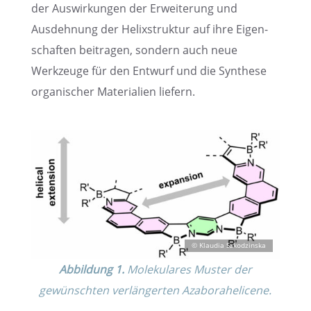
der Auswir­kun­gen der Erwei­te­rung und
Ausdeh­nung der Helix­struk­tur auf ihre Eigen­
schaf­ten beitra­gen, sondern auch neue
Werkzeuge für den Entwurf und die Synthese
organi­scher Materia­lien liefern.
Abbil­dung 1.
Moleku­la­res Muster der
gewünsch­ten verlän­ger­ten Azaborahelicene.