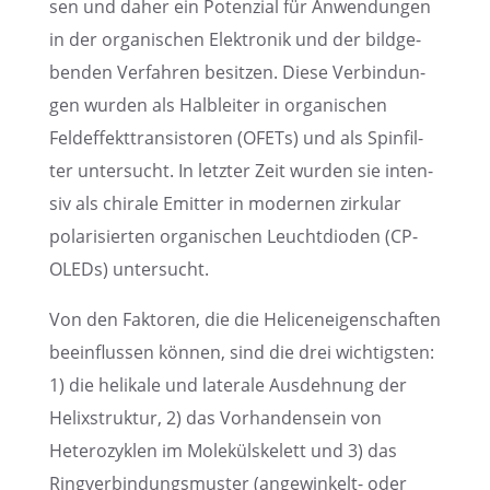
sen und daher ein Poten­zial für Anwen­dun­gen
in der organi­schen Elektro­nik und der bildge­
ben­den Verfah­ren besit­zen. Diese Verbin­dun­
gen wurden als Halblei­ter in organi­schen
Feldef­fekt­tran­sis­to­ren (OFETs) und als Spinfil­
ter unter­sucht. In letzter Zeit wurden sie inten­
siv als chirale Emitter in moder­nen zirku­lar
polari­sier­ten organi­schen Leucht­di­oden (CP-
OLEDs) untersucht.
Von den Fakto­ren, die die Helicen­ei­gen­schaf­ten
beein­flus­sen können, sind die drei wichtigs­ten:
1) die helikale und laterale Ausdeh­nung der
Helix­struk­tur, 2) das Vorhan­den­sein von
Hetero­zy­klen im Molekül­ske­lett und 3) das
Ringver­bin­dungs­mus­ter (angewin­kelt- oder