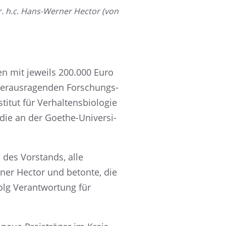
Dr. h.c. Hans-Werner Hector (von
den mit jeweils 200.000 Euro
heraus­ra­gen­den Forschungs­
tut für Verhal­tens­bio­lo­gie
, die an der Goethe-Univer­si­
 des Vorstands, alle
ner Hector und betonte, die
olg Verant­wor­tung für