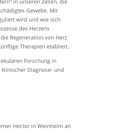
­tern“ in unseren Zellen, die
schä­dig­tes Gewebe. Mit
guliert wird und wie sich
pro­zesse des Herzens
die Regene­ra­tion von Herz
f­tige Thera­pien etabliert.
leku­la­ren Forschung in
 klini­scher Diagnose- und
rner Hector in Weinheim an