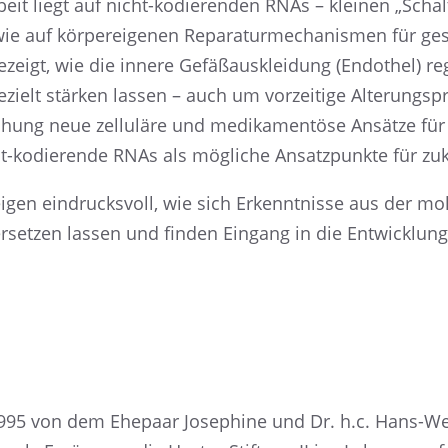
eit liegt auf nicht-kodie­ren­den RNAs – kleinen „Schal
e auf körper­ei­ge­nen Repara­turme­cha­nis­men für ge
eigt, wie die innere Gefäß­aus­klei­dung (Endothel) re
ezielt stärken lassen – auch um vorzei­tige Alterungs­
hung neue zellu­läre und medika­men­töse Ansätze für 
-kodie­rende RNAs als mögli­che Ansatz­punkte für zukün
igen eindrucks­voll, wie sich Erkennt­nisse aus der mo
rset­zen lassen und finden Eingang in die Entwick­lung
95 von dem Ehepaar Josephine und Dr. h.c. Hans-We