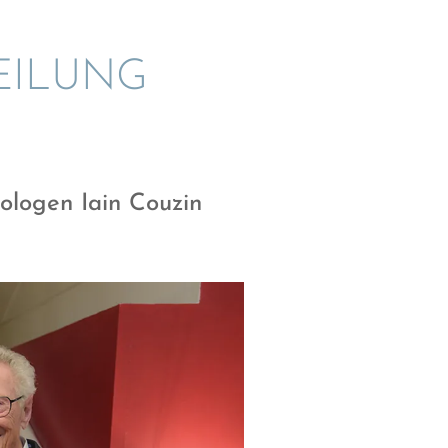
I­LUNG
olo­gen Iain Couzin