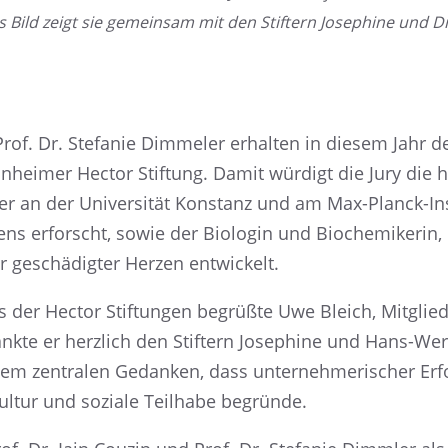
s Bild zeigt sie gemein­sam mit den Stiftern Josephine und 
Prof. Dr. Stefa­nie Dimme­ler erhal­ten in diesem Jahr 
inhei­mer Hector Stiftung. Damit würdigt die Jury die 
der an der Univer­si­tät Konstanz und am Max-Planck-Insti­
tens erforscht, sowie der Biolo­gin und Bioche­mi­ke­rin
r geschä­dig­ter Herzen entwickelt.
 der Hector Stiftun­gen begrüßte Uwe Bleich, Mitglied
nkte er herzlich den Stiftern Josephine und Hans-Wer
m zentra­len Gedan­ken, dass unter­neh­me­ri­scher Erf
Kultur und soziale Teilhabe begründe.