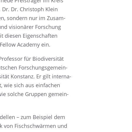
neue Preis­trä­ger im Kreis
 Dr. Dr. Chris­toph Klein
­nen, sondern nur im Zusam­
nd visio­nä­rer Forschung
t diesen Eigen­schaf­ten
or Fellow Academy ein.
ofes­sor für Biodi­ver­si­tät
Deutschen Forschungs­ge­mein­
tät Konstanz. Er gilt inter­na­
ht, wie sich aus einfa­chen
d wie solche Gruppen gemein­
 Model­len – zum Beispiel dem
k von Fisch­schwär­men und