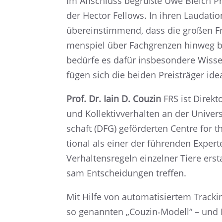
Im Anschluss begrüßte Uwe Bleich Prof
der Hector Fellows. In ihren Lauda­tio­
überein­stim­mend, dass die großen Fr
men­spiel über Fachgren­zen hinweg be
bedürfe es dafür insbe­son­dere Wisse
fügen sich die beiden Preis­trä­ger ide
Prof. Dr. Iain D. Couzin
FRS ist Direk­to
und Kollek­tiv­ver­hal­ten an der Univ
schaft (DFG) geför­der­ten Centre for t
tio­nal als einer der führen­den Exper­
Verhal­tens­re­geln einzel­ner Tiere
sam Entschei­dun­gen treffen.
Mit Hilfe von automa­ti­sier­tem Track­
so genann­ten „Couzin‑Modell“ – und