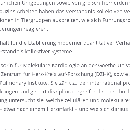
atür­li­chen Umgebun­gen sowie von großen Tierher­den w
Couzins Arbei­ten haben das Verständ­nis kollek­ti­ven V
tio­nen in Tiergrup­pen ausbrei­ten, wie sich Führungs­r
e­run­gen reagieren.
ft für die Etablie­rung moder­ner quanti­ta­ti­ver Verhal
ständ­nis kollek­ti­ver Systeme.
­so­rin für Moleku­lare Kardio­lo­gie an der Goethe-Univer
n Zentrum für Herz-Kreis­lauf-Forschung (DZHK), sowie
Pulmo­nary Insti­tute. Sie zählt zu den inter­na­tio­nal pro
n­gen und gehört diszi­plin­über­grei­fend zu den höchst­
ung unter­sucht sie, welche zellu­lä­ren und moleku­la­
 – etwa nach einem Herzin­farkt – und wie sich daraus 