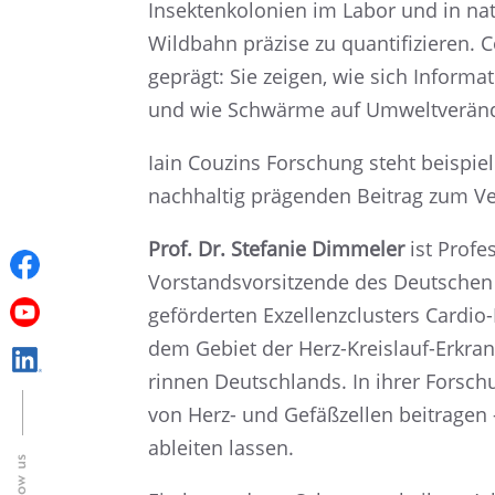
Insek­ten­ko­lo­nien im Labor und in n
Wildbahn präzise zu quanti­fi­zie­ren. 
geprägt: Sie zeigen, wie sich Infor­ma­
und wie Schwärme auf Umwelt­ver­än­d
Iain Couzins Forschung steht beispiel­ha
nachhal­tig prägen­den Beitrag zum Ver
Prof. Dr. Stefa­nie Dimme­ler
ist Profes
Vorstands­vor­sit­zende des Deutsche
geför­der­ten Exzel­lenz­clus­ters Cardio-
dem Gebiet der Herz-Kreis­lauf-Erkran­ku
rin­nen Deutsch­lands. In ihrer Forsch
von Herz- und Gefäß­zel­len beitra­gen
ablei­ten lassen.
Follow us