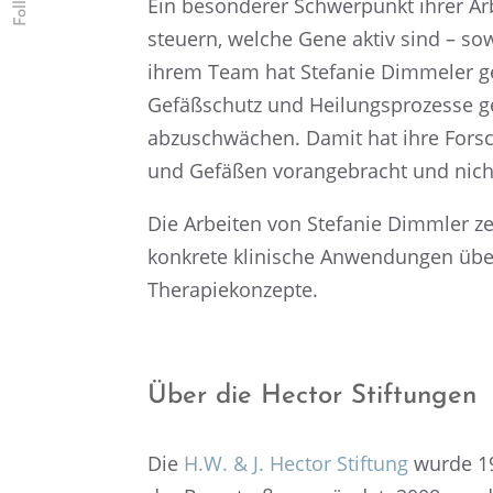
Ein beson­de­rer Schwer­punkt ihrer Arb
steuern, welche Gene aktiv sind – sowi
ihrem Team hat Stefa­nie Dimme­ler gez
Gefäß­schutz und Heilungs­pro­zesse g
abzuschwä­chen. Damit hat ihre Forsc
und Gefäßen voran­ge­bracht und nicht
Die Arbei­ten von Stefa­nie Dimmler ze
konkrete klini­sche Anwen­dun­gen übe
Therapiekonzepte.
Über die Hector Stiftungen
Die
H.W. & J. Hector Stiftung
wurde 19