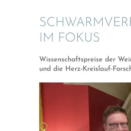
SCHWARM­VER­
IM FOKUS
Wissen­schafts­preise der We
und die Herz-Kreis­lauf-Forsc