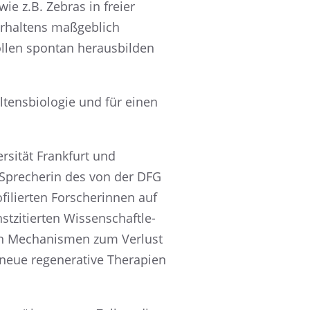
ie z.B. Zebras in freier
erhal­tens maßgeb­lich
ol­len spontan heraus­bil­den
­tens­bio­lo­gie und für einen
­si­tät Frank­furt und
 Spreche­rin des von der DFG
fi­lier­ten Forsche­rin­nen auf
zi­tier­ten Wissen­schaft­le­
ren Mecha­nis­men zum Verlust
neue regene­ra­tive Thera­pien