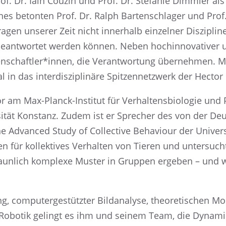
. Dr. Iain Couzin und Prof. Dr. Stefa­nie Dimmler als 
nes beton­ten Prof. Dr. Ralph Barten­schla­ger und Prof.
agen unserer Zeit nicht inner­halb einzel­ner Diszi­pli
ant­wor­tet werden können. Neben hochin­no­va­ti­ver u
nschaftler*innen, die Verant­wor­tung überneh­men. Mi
al in das inter­dis­zi­pli­näre Spitzen­netz­werk der Hect
r am Max-Planck-Insti­tut für Verhal­tens­bio­lo­gie und Pr
er­si­tät Konstanz. Zudem ist er Sprecher des von der 
he Advan­ced Study of Collec­tive Behaviour der Univer­si­
ten für kollek­ti­ves Verhal­ten von Tieren und unter­suc
 erstaun­lich komplexe Muster in Gruppen ergeben – un
ing, compu­ter­ge­stütz­ter Bildana­lyse, theore­ti­schen
 Robotik gelingt es ihm und seinem Team, die Dynami