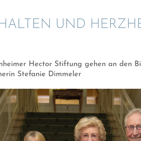
HAL­TEN UND HERZHE
inhei­mer Hector Stiftung gehen an den Bi
he­rin Stefa­nie Dimmeler