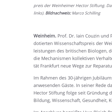
preis der Weinhei­mer Hector Stiftung. Da
links).
Bildnach­weis:
Marco Schil­ling
Weinheim.
Prof. Dr. Iain Couzin und 
dotier­ten Wissen­schafts­preis der We
leis­tun­gen des briti­schen Biolo­gen, 
die Mecha­nis­men kollek­ti­ven Verhal­
tät Frank­furt neue Wege zur Repara­tu
Im Rahmen des 30-jähri­gen Jubilä­ums
anwesen­den Gäste. In seiner Rede da
Hector Stiftung folge seit Gründung de
Bildung, Wissen­schaft, Gesund­heit, 