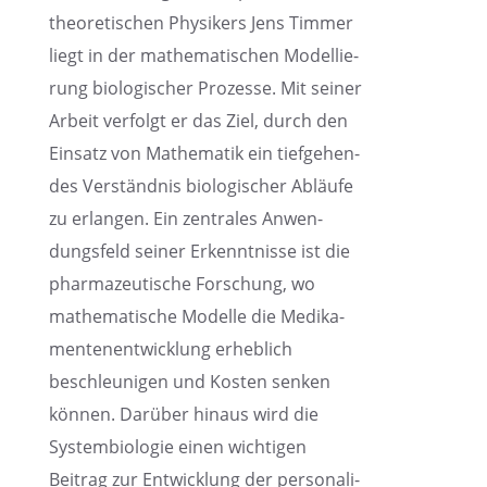
theore­ti­schen Physi­kers Jens Timmer
liegt in der mathe­ma­ti­schen Model­lie­
rung biolo­gi­scher Prozesse. Mit seiner
Arbeit verfolgt er das Ziel, durch den
Einsatz von Mathe­ma­tik ein tiefge­hen­
des Verständ­nis biolo­gi­scher Abläufe
zu erlan­gen. Ein zentra­les Anwen­
dungs­feld seiner Erkennt­nisse ist die
pharma­zeu­ti­sche Forschung, wo
mathe­ma­ti­sche Modelle die Medika­
men­ten­ent­wick­lung erheb­lich
beschleu­ni­gen und Kosten senken
können. Darüber hinaus wird die
System­bio­lo­gie einen wichti­gen
Beitrag zur Entwick­lung der perso­na­li­