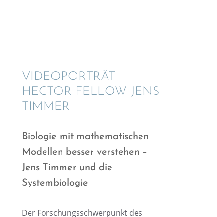
VIDEO­POR­TRÄT
HECTOR FELLOW JENS
TIMMER
Biolo­gie mit mathe­ma­ti­schen
Model­len besser verste­hen –
Jens Timmer und die
Systembiologie
Der Forschungs­schwer­punkt des