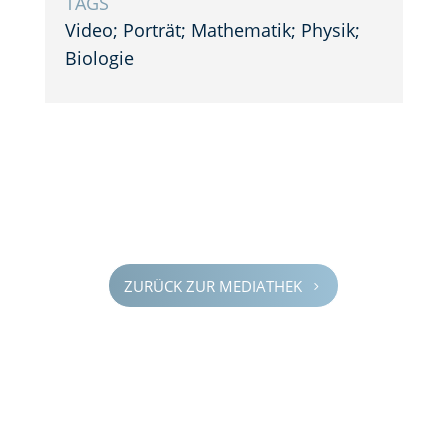
TAGS
Video; Porträt; Mathe­ma­tik; Physik;
Biologie
ZURÜCK ZUR MEDIA­THEK
5