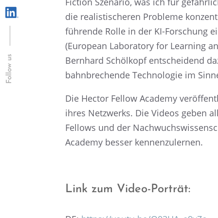
Fiction Szena­rio, was ich für gefähr­
die realis­ti­sche­ren Probleme konzen
führende Rolle in der KI-Forschung ei
(European Labora­tory for Learning and
Follow us
Bernhard Schöl­kopf entschei­dend dazu
bahnbre­chende Techno­lo­gie im Sinne 
Die Hector Fellow Academy veröf­fent­l
ihres Netzwerks. Die Videos geben allge
Fellows und der Nachwuchswissenschaf
Academy besser kennenzulernen.
Link zum Video-Porträt: