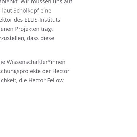
en ablenkt. Wir müssen uns auf
 laut Schöl­kopf eine
tor des ELLIS-Insti­tuts
e­nen Projek­ten trägt
u­stel­len, dass diese
r die Wissenschaftler*innen
rschungs­pro­jekte der Hector
h­keit, die Hector Fellow