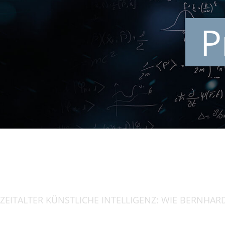
P
ZEITAL­TER KÜNST­LI­CHE INTEL­LI­GENZ: WIE BERNH