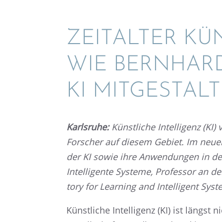
ZEITAL­TER KÜN
WIE BERNHARD
KI MITGESTAL
Karls­ruhe:
Künst­li­che Intel­li­genz (K
Forscher auf diesem Gebiet. Im neuen
der KI sowie ihre Anwen­dun­gen in den
Intel­li­gente Systeme, Profes­sor an 
tory for Learning and Intel­li­gent Sy
Künst­li­che Intel­li­genz (KI) ist längs