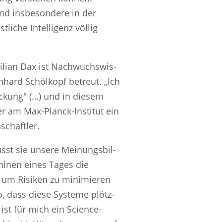
und insbe­son­dere in der
i­che Intel­li­genz völlig
i­lian Dax ist Nachwuchs­wis­
hard Schöl­kopf betreut. „Ich
de­ckung" (…) und in diesem
er am Max-Planck-Insti­tut ein
nschaftler.
lusst sie unsere Meinungs­bil­
hi­nen eines Tages die
, um Risiken zu minimie­ren
o, dass diese Systeme plötz­
 ist für mich ein Science-