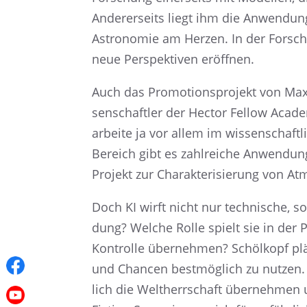
Anderer­seits liegt ihm die Anwen­dung 
Astro­no­mie am Herzen. In der Forschung
neue Perspek­ti­ven eröffnen.
Auch das Promo­ti­ons­pro­jekt von Max
sen­schaft­ler der Hector Fellow Acad
arbeite ja vor allem im wissen­schaft­l
Bereich gibt es zahlrei­che Anwen­dun­
Projekt zur Charak­te­ri­sie­rung von A
Doch KI wirft nicht nur techni­sche, so
dung? Welche Rolle spielt sie in der 
Kontrolle überneh­men? Schöl­kopf plä
und Chancen bestmög­lich zu nutzen. 
lich die Weltherr­schaft überneh­men un