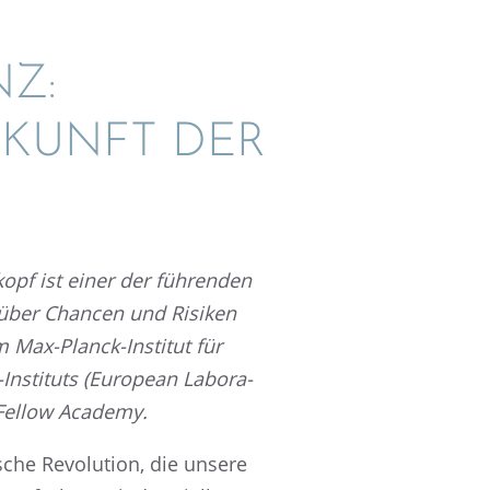
NZ:
UKUNFT DER
­kopf ist einer der führen­den
r über Chancen und Risiken
 Max-Planck-Insti­tut für
-Insti­tuts (European Labora­
r Fellow Academy.
i­sche Revolu­tion, die unsere