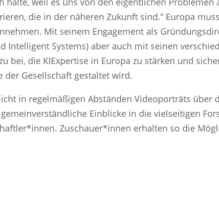
lich halte, weil es uns von den eigent­li­chen Proble­m
­trie­ren, die in der näheren Zukunft sind.“ Europa muss
nneh­men. Mit seinem Engage­ment als Gründungs­di­rek­
 Intel­li­gent Systems) aber auch mit seinen verschie­d
 bei, die KIExper­tise in Europa zu stärken und sicher­z
der Gesell­schaft gestal­tet wird.
icht in regel­mä­ßi­gen Abstän­den Video­por­träts übe
­mein­ver­ständ­li­che Einbli­cke in die vielsei­ti­gen Fo
tler*innen. Zuschauer*innen erhal­ten so die Möglic