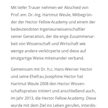
Mit tiefer Trauer nehmen wir Abschied von
Prof. em. Dr.-Ing. Hartmut Weule, Mitbe­grün­
der der Hector Fellow Academy und einem der
bedeu­tends­ten Ingenieur­wis­sen­schaft­ler
seiner Genera­tion, der die enge Zusam­men­ar­
beit von Wissen­schaft und Wirtschaft wie
wenige andere verkör­perte und diese auf
einzig­ar­tige Weise mitein­an­der verband.
Gemein­sam mit Dr. h.c. Hans-Werner Hector
und seine Ehefrau Josephine Hector hat
Hartmut Weule 2008 den Hector Wissen­
schafts­prei­ses initi­iert und anschlie­ßend auch,
im Jahr 2013, die Hector Fellow Academy. Diese
wurde mit dem Ziel ins Leben gerufen, inter­dis­