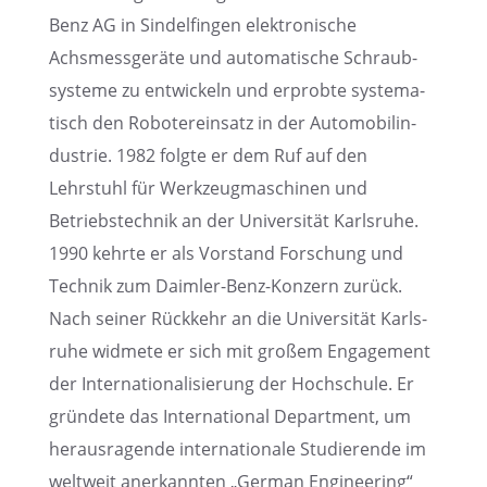
Benz AG in Sindel­fin­gen elektro­ni­sche
Achsmess­ge­räte und automa­ti­sche Schraub­
sys­teme zu entwi­ckeln und erprobte syste­ma­
tisch den Roboter­ein­satz in der Automo­bil­in­
dus­trie. 1982 folgte er dem Ruf auf den
Lehrstuhl für Werkzeug­ma­schi­nen und
Betriebs­tech­nik an der Univer­si­tät Karls­ruhe.
1990 kehrte er als Vorstand Forschung und
Technik zum Daimler-Benz-Konzern zurück.
Nach seiner Rückkehr an die Univer­si­tät Karls­
ruhe widmete er sich mit großem Engage­ment
der Inter­na­tio­na­li­sie­rung der Hochschule. Er
gründete das Inter­na­tio­nal Depart­ment, um
heraus­ra­gende inter­na­tio­nale Studie­rende im
weltweit anerkann­ten „German Enginee­ring“