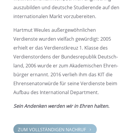
auszu­bil­den und deutsche Studie­rende auf den
inter­na­tio­na­len Markt vorzubereiten.
Hartmut Weules außer­ge­wöhn­li­chen
Verdienste wurden vielfach gewür­digt: 2005
erhielt er das Verdienst­kreuz 1. Klasse des
Verdienst­or­dens der Bundes­re­pu­blik Deutsch­
land, 2006 wurde er zum Akade­mi­schen Ehren­
bür­ger ernannt. 2016 verlieh ihm das KIT die
Ehren­se­na­tor­würde für seine Verdienste beim
Aufbau des Inter­na­tio­nal Department.
Sein Andenken werden wir in Ehren halten.
ZUM VOLLSTÄN­DI­GEN NACHRUF
5