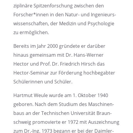
zi­pli­näre Spitzen­for­schung zwischen den
Forscher*innen in den Natur- und Ingenieurs­
wis­sen­schaf­ten, der Medizin und Psycho­lo­gie
zu ermöglichen.
Bereits im Jahr 2000 gründete er darüber
hinaus gemein­sam mit Dr. Hans-Werner
Hector und Prof. Dr. Fried­rich Hirsch das
Hector-Seminar zur Förde­rung hochbe­gab­ter
Schüle­rin­nen und Schüler.
Hartmut Weule wurde am 1. Oktober 1940
geboren. Nach dem Studium des Maschi­nen­
baus an der Techni­schen Univer­si­tät Braun­
schweig promo­vierte er 1972 mit Auszeich­nung
zum Dr.-Ing. 1973 begann er bei der Daimler-