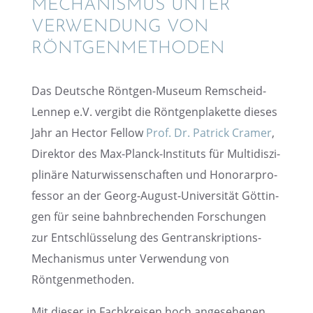
MECHA­NIS­MUS UNTER
VERWEN­DUNG VON
RÖNTGENMETHODEN
Das Deutsche Röntgen-Museum Remscheid-
Lennep e.V. vergibt die Röntgen­pla­kette dieses
Jahr an Hector Fellow
Prof. Dr. Patrick Cramer
,
Direk­tor des Max-Planck-Insti­tuts für Multi­dis­zi­
pli­näre Natur­wis­sen­schaf­ten und Honorar­pro­
fes­sor an der Georg-August-Univer­si­tät Göttin­
gen für seine bahnbre­chen­den Forschun­gen
zur Entschlüs­se­lung des Gentran­skrip­ti­ons-
Mecha­nis­mus unter Verwen­dung von
Röntgenmethoden.
Mit dieser in Fachkrei­sen hoch angese­he­nen