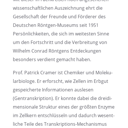
wissen­schaft­li­chen Auszeich­nung ehrt die
Gesell­schaft der Freunde und Förde­rer des
Deutschen Röntgen-Museums seit 1951
Persön­lich­kei­ten, die sich im weites­ten Sinne
um den Fortschritt und die Verbrei­tung von
Wilhelm Conrad Röntgens Entde­ckun­gen
beson­ders verdient gemacht haben.
Prof. Patrick Cramer ist Chemi­ker und Moleku­
lar­bio­loge. Er erforscht, wie Zellen im Erbgut
gespei­cherte Infor­ma­tio­nen ausle­sen
(Gentran­skrip­tion). Er konnte dabei die dreidi­
men­sio­nale Struk­tur eines der größten Enzyme
im Zellkern entschlüs­seln und dadurch wesent­
li­che Teile des Transkrip­ti­ons-Mecha­nis­mus