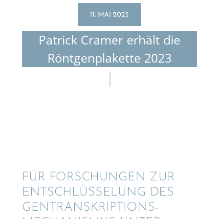
11. MAI 2023
Patrick Cramer erhält die
Röntgen­plakette 2023
FÜR FORSCHUN­GEN ZUR
ENTSCHLÜS­SE­LUNG DES
GENTRAN­SKRIP­TI­ONS-