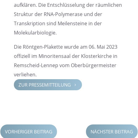
aufklä­ren. Die Entschlüs­se­lung der räumli­chen
Struk­tur der RNA-Polyme­rase und der
Transkrip­tion sind Meilen­steine in der
Molekularbiologie.
Die Röntgen-Plakette wurde am 06. Mai 2023
offizi­ell im Minori­ten­saal der Kloster­kir­che in
Remscheid-Lennep vom Oberbür­ger­meis­ter
verliehen.
ZUR PRESSE­MIT­TEI­LUNG
5
VORHERIGER BEITRAG
NÄCHSTER BEITRAG