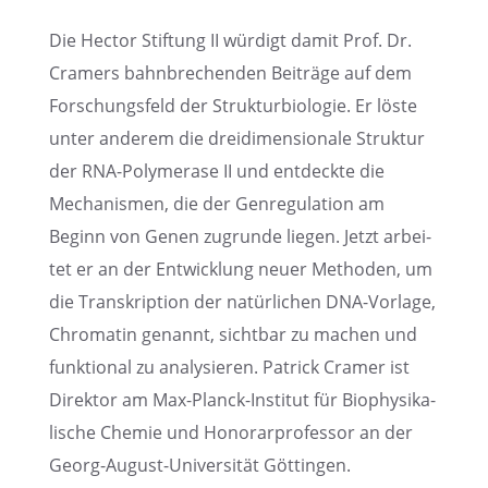
Die Hector Stiftung II würdigt damit Prof. Dr.
Cramers bahnbre­chen­den Beiträge auf dem
Forschungs­feld der Struk­tur­bio­lo­gie. Er löste
unter anderem die dreidi­men­sio­nale Struk­tur
der RNA-Polyme­rase II und entdeckte die
Mecha­nis­men, die der Genre­gu­la­tion am
Beginn von Genen zugrunde liegen. Jetzt arbei­
tet er an der Entwick­lung neuer Metho­den, um
die Transkrip­tion der natür­li­chen DNA-Vorlage,
Chroma­tin genannt, sicht­bar zu machen und
funktio­nal zu analy­sie­ren. Patrick Cramer ist
Direk­tor am Max-Planck-Insti­tut für Biophy­si­ka­
li­sche Chemie und Honorar­pro­fes­sor an der
Georg-August-Univer­si­tät Göttingen.