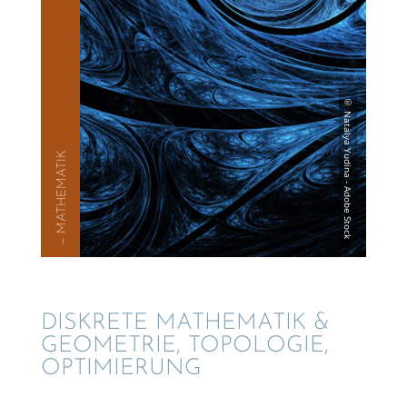
— MATHE­MA­TIK
DISKRETE MATHE­MA­TIK &
GEOME­TRIE, TOPOLO­GIE,
OPTIMIERUNG