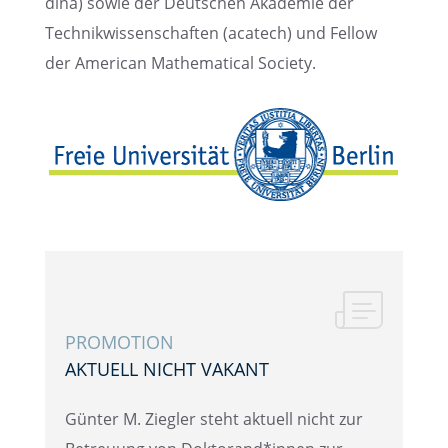
dina) sowie der Deutschen Akade­mie der
Technik­wis­sen­schaf­ten (acatech) und Fellow
der Ameri­can Mathe­ma­ti­cal Society.
PROMO­TION
AKTUELL NICHT VAKANT
Günter M. Ziegler steht aktuell nicht zur