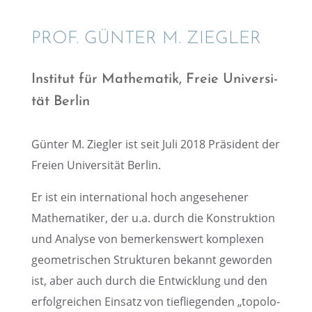
PROF. GÜNTER M. ZIEGLER
Insti­tut für Mathe­ma­tik, Freie Univer­si­
tät Berlin
Günter M. Ziegler ist seit Juli 2018 Präsi­dent der
Freien Univer­si­tät Berlin.
Er ist ein inter­na­tio­nal hoch angese­he­ner
Mathe­ma­ti­ker, der u.a. durch die Konstruk­tion
und Analyse von bemer­kens­wert komple­xen
geome­tri­schen Struk­tu­ren bekannt gewor­den
ist, aber auch durch die Entwick­lung und den
erfolg­rei­chen Einsatz von tieflie­gen­den „topolo­