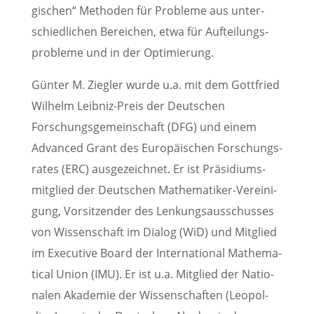
gi­schen“ Metho­den für Probleme aus unter­
schied­li­chen Berei­chen, etwa für Auftei­lungs­
pro­bleme und in der Optimierung.
Günter M. Ziegler wurde u.a. mit dem Gottfried
Wilhelm Leibniz-Preis der Deutschen
Forschungs­ge­mein­schaft (DFG) und einem
Advan­ced Grant des Europäi­schen Forschungs­
ra­tes (ERC) ausge­zeich­net. Er ist Präsi­di­ums­
mit­glied der Deutschen Mathe­ma­ti­ker-Verei­ni­
gung, Vorsit­zen­der des Lenkungs­aus­schus­ses
von Wissen­schaft im Dialog (WiD) und Mitglied
im Execu­tive Board der Inter­na­tio­nal Mathe­ma­
ti­cal Union (IMU). Er ist u.a. Mitglied der Natio­
na­len Akade­mie der Wissen­schaf­ten (Leopol­