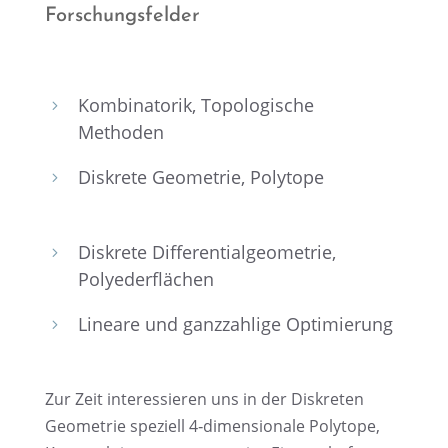
Forschungs­fel­der
Kombi­na­to­rik, Topolo­gi­sche
5
Methoden
Diskrete Geome­trie, Polytope
5
Diskrete Diffe­ren­ti­al­geo­me­trie,
5
Polyederflächen
Lineare und ganzzah­lige Optimierung
5
Zur Zeit inter­es­sie­ren uns in der Diskre­ten
Geome­trie spezi­ell 4‑dimensionale Polytope,