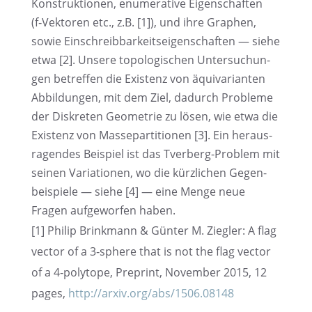
Konstruk­tio­nen, enume­ra­tive Eigen­schaf­ten
(f‑Vektoren etc., z.B. [1]), und ihre Graphen,
sowie Einschreib­bar­keits­ei­gen­schaf­ten — siehe
etwa [2]. Unsere topolo­gi­schen Unter­su­chun­
gen betref­fen die Existenz von äquiva­ri­an­ten
Abbil­dun­gen, mit dem Ziel, dadurch Probleme
der Diskre­ten Geome­trie zu lösen, wie etwa die
Existenz von Masse­par­ti­tio­nen [3]. Ein heraus­
ra­gen­des Beispiel ist das Tverberg-Problem mit
seinen Varia­tio­nen, wo die kürzli­chen Gegen­
bei­spiele — siehe [4] — eine Menge neue
Fragen aufge­wor­fen haben.
[1] Philip Brink­mann & Günter M. Ziegler: A flag
vector of a 3‑sphere that is not the flag vector
of a 4‑polytope, Preprint, Novem­ber 2015, 12
pages,
http://arxiv.org/abs/1506.08148