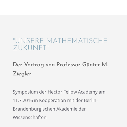
"UNSERE MATHE­MA­TI­SCHE
ZUKUNFT"
Der Vortrag von Profes­sor Günter M.
Ziegler
Sympo­sium der Hector Fellow Academy am
11.7.2016 in Koope­ra­tion mit der Berlin-
Branden­bur­gi­schen Akade­mie der
Wissenschaften.