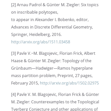
[2] Arnau Padrol & Günter M. Ziegler: Six topics
on inscri­ba­ble polyto­pes,
to appear in Alexan­der I. Bobenko, editor,
Advan­ces in Discrete Diffe­ren­tial Geome­try,
Sprin­ger, Heidel­berg, 2016.
http://arxiv.org/abs/1511.03458
[3] Pavle V.~M. Blagoje­vic, Florian Frick, Albert
Haase & Günter M. Ziegler: Topology of the
Grünbaum—Hadwiger—Ramos hyper­plane
mass parti­tion problem, Preprint, 27 pages,
Febru­ary 2015,
http://arxiv.org/abs/1502.02975
[4] Pavle V. M. Blagoje­vic, Florian Frick & Günter
M. Ziegler: Counter­ex­amp­les to the Topolo­gi­cal
Tverberg Conjec­ture and other appli­ca­ti­ons of