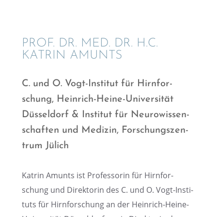
PROF. DR. MED. DR. H.C.
KATRIN AMUNTS
C. und O. Vogt-Insti­tut für Hirnfor­
schung, Heinrich-Heine-Univer­si­tät
Düssel­dorf & Insti­tut für Neuro­wis­sen­
schaf­ten und Medizin, Forschungs­zen­
trum Jülich
Katrin Amunts ist Profes­so­rin für Hirnfor­
schung und Direk­to­rin des C. und O. Vogt-Insti­
tuts für Hirnfor­schung an der Heinrich-Heine-