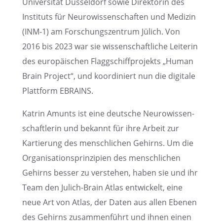
Univer­si­tät Düssel­dorf sowie Direk­to­rin des
Insti­tuts für Neuro­wis­sen­schaf­ten und Medizin
(INM‑1) am Forschungs­zen­trum Jülich. Von
2016 bis 2023 war sie wissen­schaft­li­che Leite­rin
des europäi­schen Flagg­schiff­pro­jekts „Human
Brain Project“, und koordi­niert nun die digitale
Platt­form EBRAINS.
Katrin Amunts ist eine deutsche Neuro­wis­sen­
schaft­le­rin und bekannt für ihre Arbeit zur
Kartie­rung des mensch­li­chen Gehirns. Um die
Organi­sa­ti­ons­prin­zi­pien des mensch­li­chen
Gehirns besser zu verste­hen, haben sie und ihr
Team den Julich-Brain Atlas entwi­ckelt, eine
neue Art von Atlas, der Daten aus allen Ebenen
des Gehirns zusam­men­führt und ihnen einen