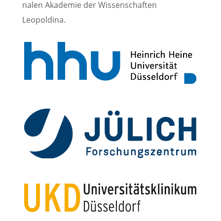
na­len Akade­mie der Wissen­schaf­ten
Leopoldina.