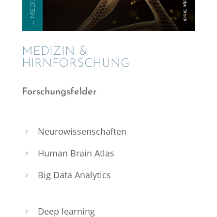
— MEDIZIN
MEDIZIN &
HIRNFORSCHUNG
Forschungs­fel­der
Neuro­wis­sen­schaf­ten
5
Human Brain Atlas
5
Big Data Analytics
5
Deep learning
5