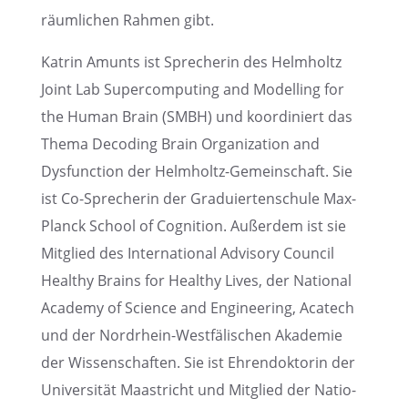
räumli­chen Rahmen gibt.
Katrin Amunts ist Spreche­rin des Helmholtz
Joint Lab Super­com­pu­ting and Model­ling for
the Human Brain (SMBH) und koordi­niert das
Thema Decoding Brain Organiza­tion and
Dysfunc­tion der Helmholtz-Gemein­schaft. Sie
ist Co-Spreche­rin der Gradu­ier­ten­schule Max-
Planck School of Cogni­tion. Außer­dem ist sie
Mitglied des Inter­na­tio­nal Advisory Council
Healthy Brains for Healthy Lives, der Natio­nal
Academy of Science and Enginee­ring, Acatech
und der Nordrhein-Westfä­li­schen Akade­mie
der Wissen­schaf­ten. Sie ist Ehren­dok­to­rin der
Univer­si­tät Maastricht und Mitglied der Natio­