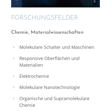
FORSCHUNGS­FELDER
Chemie, Materi­al­wis­sen­schaf­ten
Moleku­lare Schal­ter und Maschinen
5
Respon­sive Oberflä­chen und
5
Materialien
Elektro­che­mie
5
Moleku­lare Nanotechnologie
5
Organi­sche und Supra­mo­le­ku­lare
5
Chemie