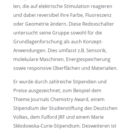
len, die auf elektri­sche Stimu­la­tion reagie­ren
und dabei rever­si­bel ihre Farbe, Fluores­zenz
oder Geome­trie ändern. Diese Redox­schal­ter
unter­sucht seine Gruppe sowohl für die
Grund­la­gen­for­schung als auch Konzept-
Anwen­dun­gen. Dies umfasst z.B. Senso­rik,
moleku­lare Maschi­nen, Energie­spei­che­rung
sowie respon­sive Oberflä­chen und Materialien.
Er wurde durch zahlrei­che Stipen­dien und
Preise ausge­zeich­net, zum Beispiel dem
Thieme Journals Chemis­try Award, einem
Stipen­dium der Studi­en­stif­tung des Deutschen
Volkes, dem Fulford JRF und einem Marie
Skłodowska-Curie-Stipen­dium. Deswei­te­ren ist