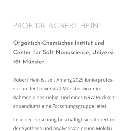
PROF. DR. ROBERT HEIN
Organisch-Chemi­sches Insti­tut und
Center for Soft Nanosci­ence, Univer­si­
tät Münster
Robert Hein ist seit Anfang 2025 Junior­pro­fes­
sor an der Univer­si­tät Münster wo er im
Rahmen eines Liebig- und eines NRW Rückkehr­
sti­pen­di­ums eine Forschungs­gruppe leitet.
In seiner Forschung beschäf­tigt sich Robert mit
der Synthese und Analyse von neuen Molekü­