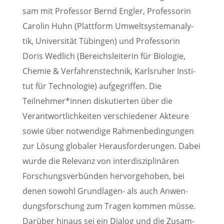
sam mit Profes­sor Bernd Engler, Profes­so­rin
Carolin Huhn (Platt­form Umwelt­sys­tem­ana­ly­
tik, Univer­si­tät Tübin­gen) und Profes­so­rin
Doris Wedlich (Bereichs­lei­te­rin für Biolo­gie,
Chemie & Verfah­rens­tech­nik, Karls­ru­her Insti­
tut für Techno­lo­gie) aufge­grif­fen. Die
Teilnehmer*innen disku­tier­ten über die
Verant­wort­lich­kei­ten verschie­de­ner Akteure
sowie über notwen­dige Rahmen­be­din­gun­gen
zur Lösung globa­ler Heraus­for­de­run­gen. Dabei
wurde die Relevanz von inter­dis­zi­pli­nä­ren
Forschungs­ver­bün­den hervor­ge­ho­ben, bei
denen sowohl Grund­la­gen- als auch Anwen­
dungs­for­schung zum Tragen kommen müsse.
Darüber hinaus sei ein Dialog und die Zusam­