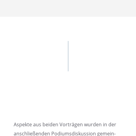
Aspekte aus beiden Vorträ­gen wurden in der
anschlie­ßen­den Podiums­dis­kus­sion gemein­