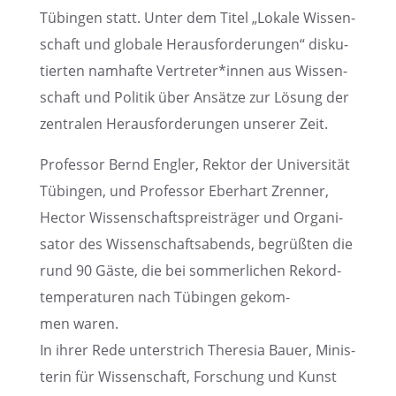
Tübin­gen statt. Unter dem Titel „Lokale Wissen­
schaft und globale Heraus­for­de­run­gen“ disku­
tier­ten namhafte Vertreter*innen aus Wissen­
schaft und Politik über Ansätze zur Lösung der
zentra­len Heraus­for­de­run­gen unserer Zeit.
Profes­sor Bernd Engler, Rektor der Univer­si­tät
Tübin­gen, und Profes­sor Eberhart Zrenner,
Hector Wissen­schafts­preis­trä­ger und Organi­
sa­tor des Wissen­schafts­abends, begrüß­ten die
rund 90 Gäste, die bei sommer­li­chen Rekord­
tem­pe­ra­tu­ren nach Tübin­gen gekom­
men waren.
In ihrer Rede unter­strich There­sia Bauer, Minis­
te­rin für Wissen­schaft, Forschung und Kunst