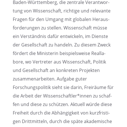
Baden-Württem­berg, die zentrale Verant­wor­
tung von Wissen­schaft, richtige und relevante
Fragen für den Umgang mit globa­len Heraus­
for­de­run­gen zu stellen. Wissen­schaft müsse
ein Verständ­nis dafür entwi­ckeln, im Dienste
der Gesell­schaft zu handeln. Zu diesem Zweck
fördert die Minis­te­rin beispiels­weise Realla­
bore, wo Vertre­ter aus Wissen­schaft, Politik
und Gesell­schaft an konkre­ten Projek­ten
zusam­men­ar­bei­ten. Aufgabe guter
Forschungs­po­li­tik sieht sie darin, Freiräume für
die Arbeit der Wissenschaftler*innen zu schaf­
fen und diese zu schüt­zen. Aktuell würde diese
Freiheit durch die Abhän­gig­keit von kurzfris­ti­
gen Dritt­mit­teln, durch die späte akade­mi­sche