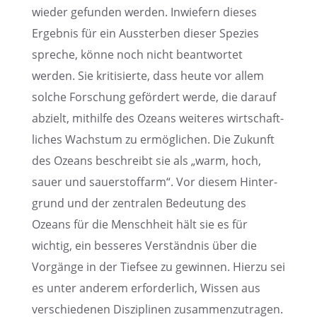
wieder gefun­den werden. Inwie­fern dieses
Ergeb­nis für ein Ausster­ben dieser Spezies
spreche, könne noch nicht beant­wor­tet
werden. Sie kriti­sierte, dass heute vor allem
solche Forschung geför­dert werde, die darauf
abzielt, mithilfe des Ozeans weite­res wirtschaft­
li­ches Wachs­tum zu ermög­li­chen. Die Zukunft
des Ozeans beschreibt sie als „warm, hoch,
sauer und sauer­stoff­arm“. Vor diesem Hinter­
grund und der zentra­len Bedeu­tung des
Ozeans für die Mensch­heit hält sie es für
wichtig, ein besse­res Verständ­nis über die
Vorgänge in der Tiefsee zu gewin­nen. Hierzu sei
es unter anderem erfor­der­lich, Wissen aus
verschie­de­nen Diszi­pli­nen zusammenzutragen.