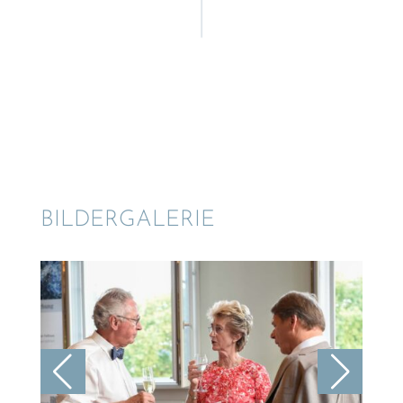
BILDER­GA­LE­RIE