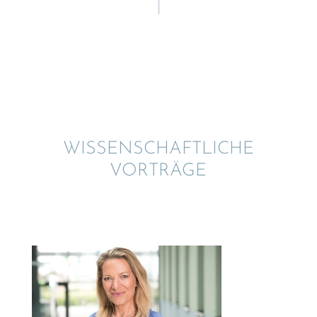
WISSEN­SCHAFT­LI­CHE
VORTRÄGE