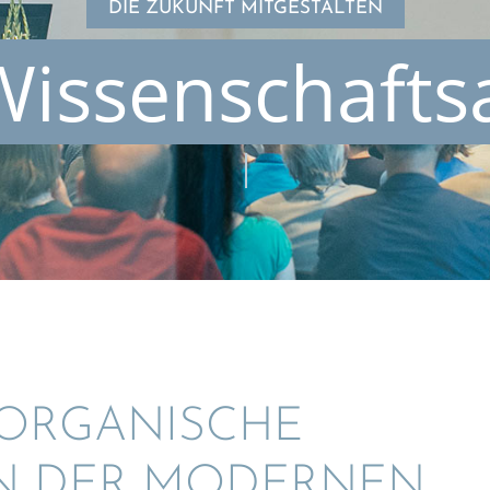
DIE ZUKUNFT MITGESTALTEN
issenschaft
 ORGANI­SCHE
IN DER MODER­NEN