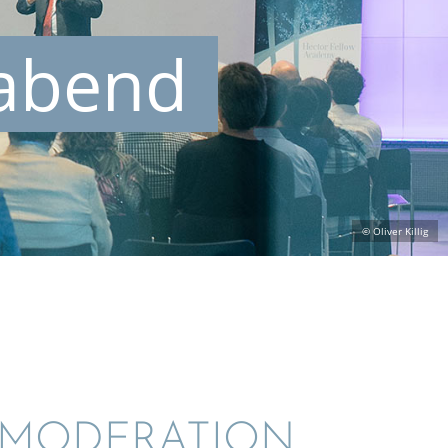
sabend
© Oliver Killig
MODERA­TION