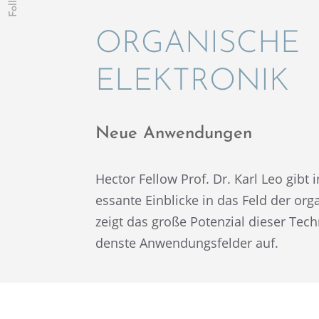
ORGANI­SCHE
ELEKTRONIK
Neue Anwen­dun­gen
Hector Fellow Prof. Dr. Karl Leo gibt 
es­sante Einbli­cke in das Feld der org
zeigt das große Poten­zial dieser Techn
denste Anwen­dungs­fel­der auf.