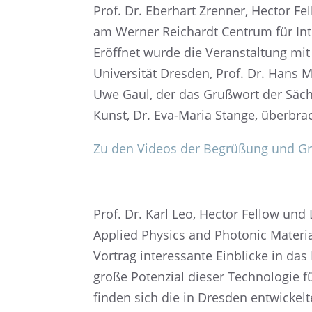
Prof. Dr. Eberhart Zrenner, Hector Fel
am Werner Reichardt Centrum für Integ
Eröff­net wurde die Veran­stal­tung m
Univer­si­tät Dresden, Prof. Dr. Hans Mü
Uwe Gaul, der das Grußwort der Sächsi­
Kunst, Dr. Eva-Maria Stange, überbra
Zu den Videos der Begrü­ßung und G
Prof. Dr. Karl Leo, Hector Fellow und 
Applied Physics and Photo­nic Materi­
Vortrag inter­es­sante Einbli­cke in da
große Poten­zial dieser Techno­lo­gie f
finden sich die in Dresden entwi­ckel­