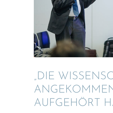
„DIE WISSEN­S
ANGEKOM­MEN
AUFGE­HÖRT H