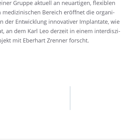
ner Gruppe aktuell an neuar­ti­gen, flexi­blen
m medizi­ni­schen Bereich eröff­net die organi­
n der Entwick­lung innova­ti­ver Implan­tate, wie
, an dem Karl Leo derzeit in einem inter­dis­zi­
rojekt mit Eberhart Zrenner forscht.