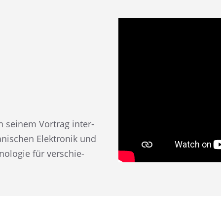
in seinem Vortrag inter­
ani­schen Elektro­nik und
o­lo­gie für verschie­