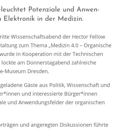
beleuch­tet Poten­ziale und Anwen­
 Elektro­nik in der Medizin.
ritte Wissen­schafts­abend der Hector Fellow
­stal­tung zum Thema „Medizin 4.0 – Organi­sche
 wurde in Koope­ra­tion mit der Techni­schen
nd lockte am Donners­tag­abend zahlrei­che
ene-Museum Dresden.
 geladene Gäste aus Politik, Wissen­schaft und
er*innen und inter­es­sierte Bürger*innen
iale und Anwen­dungs­fel­der der organi­schen
rä­gen und angereg­ten Diskus­sio­nen führte