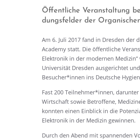
Öffent­li­che Veran­stal­tung 
dungs­fel­der der Organi­schen
Am 6. Juli 2017 fand in Dresden der d
Academy statt. Die öffent­li­che Veran
Elektro­nik in der moder­nen Medizin“
Univer­si­tät Dresden ausge­rich­tet u
Besucher*innen ins Deutsche Hygi
Fast 200 Teilnehmer*innen, darun­ter
Wirtschaft sowie Betrof­fene, Medizin
konnten einen Einblick in die Poten­z
Elektro­nik in der Medizin gewinnen.
Durch den Abend mit spannen­den Vort