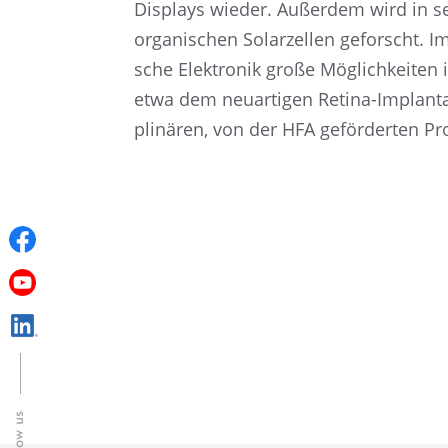
Displays wieder. Außer­dem wird in sei
organi­schen Solar­zel­len geforscht. I
sche Elektro­nik große Möglich­kei­ten i
etwa dem neuar­ti­gen Retina-Implan­tat
pli­nä­ren, von der HFA geför­der­ten P
Follow us