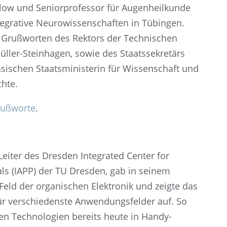
low und Senior­pro­fes­sor für Augen­heil­kunde
ra­tive Neuro­wis­sen­schaf­ten in Tübin­gen.
it Grußwor­ten des Rektors der Techni­schen
ller-Stein­ha­gen, sowie des Staats­se­kre­tärs
schen Staats­mi­nis­te­rin für Wissen­schaft und
chte.
rußworte
.
Leiter des Dresden Integra­ted Center for
als (IAPP) der TU Dresden, gab in seinem
s Feld der organi­schen Elektro­nik und zeigte das
ür verschie­denste Anwen­dungs­fel­der auf. So
ten Techno­lo­gien bereits heute in Handy-