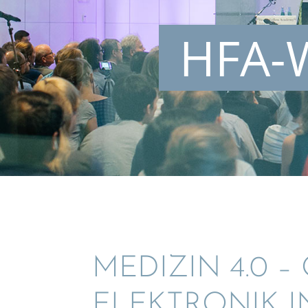
HFA-W
MEDIZIN 4.0 –
ELEKTRO­NIK 