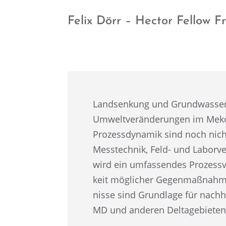
Felix Dörr – Hector Fellow 
Landsen­kung und Grund­was­ser­v
Umwelt­ver­än­de­run­gen im Me
Prozess­dy­na­mik sind noch nich
Messtech­nik, Feld- und Labor­ve
wird ein umfas­sen­des Prozess­v
keit mögli­cher Gegen­maß­nah­
nisse sind Grund­lage für nachha
MD und anderen Delta­ge­bie­ten