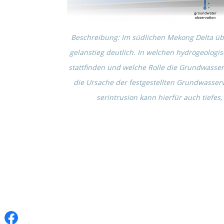
Beschrei­bung: Im südli­chen Mekong Delta üb
gel­an­stieg deutlich. In welchen hydro­geo­lo­g
statt­fin­den und welche Rolle die Grund­was­se
die Ursache der festge­stell­ten Grund­was­ser
serin­tru­sion kann hierfür auch tiefes,