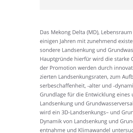
Das Mekong Delta (MD), Lebens­raum f
einigen Jahren mit zuneh­mend existenz
son­dere Landsen­kung und Grund­was­ser
Haupt­gründe hierfür wird die starke
der Promo­tion werden durch innova­tiv
zier­ten Landsen­kungs­ra­ten, zum Auf
ser­be­schaf­fen­heit, ‑alter und ‑dyn
Grund­lage für die Entwick­lung eines 
Landsen­kung und Grund­was­ser­ver­s
wird ein 3D-Landsen­kungs– und Grund­
Dynamik von Landsen­kung und Grund­wa
ent­nahme und Klima­wan­del unter­su