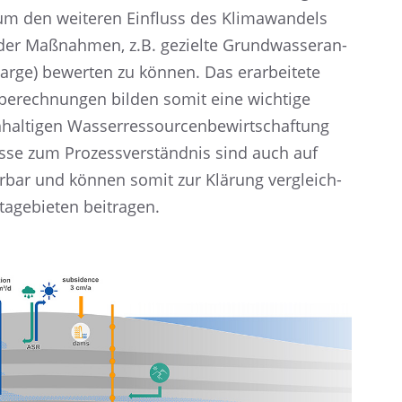
 um den weite­ren Einfluss des Klima­wan­dels
der Maßnah­men, z.B. gezielte Grund­was­ser­an­
harge) bewer­ten zu können. Das erarbei­tete
­be­rech­nun­gen bilden somit eine wichtige
l­ti­gen Wasser­res­sour­cen­be­wirt­schaf­tung
sse zum Prozess­ver­ständ­nis sind auch auf
er­bar und können somit zur Klärung vergleich­
ta­ge­bie­ten beitragen.