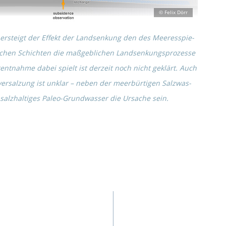
ersteigt der Effekt der Landsen­kung den des Meeres­spie­
i­schen Schich­ten die maßgeb­li­chen Landsen­kungs­pro­zesse
r­ent­nahme dabei spielt ist derzeit noch nicht geklärt. Auch
­ver­sal­zung ist unklar – neben der meerbür­ti­gen Salzwas­
 salzhal­ti­ges Paleo-Grund­was­ser die Ursache sein.