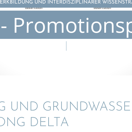
RKBILDUNG UND INTERDISZIPLINÄRER WISSENST
- Promotions
 UND GRUND­WAS­SER
ONG DELTA