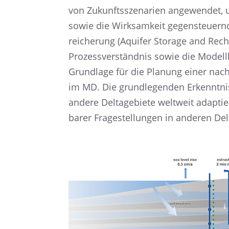
von Zukunfts­sze­na­rien angewen­det,
sowie die Wirksam­keit gegen­steu­ern­
rei­che­rung (Aquifer Storage and Rec
Prozess­ver­ständ­nis sowie die Modell
Grund­lage für die Planung einer nachha
im MD. Die grund­le­gen­den Erkennt­ni
andere Delta­ge­biete weltweit adapti
ba­rer Frage­stel­lun­gen in anderen Del