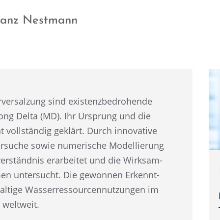
Franz Nestmann
er­sal­zung sind existenz­be­dro­hende
kong Delta (MD). Ihr Ursprung und die
t vollstän­dig geklärt. Durch innova­tive
r­su­che sowie numeri­sche Model­lie­rung
er­ständ­nis erarbei­tet und die Wirksam­
men unter­sucht. Die gewon­nen Erkennt­
l­tige Wasser­res­sour­cen­nut­zun­gen im
 weltweit.