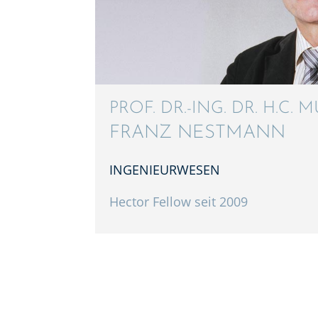
PROF. DR.-ING. DR. H.C. M
FRANZ NESTMANN
INGENIEUR­WE­SEN
Hector Fellow seit 2009