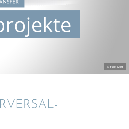
RANSFER
projekte
© Felix Dörr
­VER­SAL­