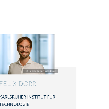
FELIX DÖRR
KARLS­RU­HER INSTI­TUT FÜR
TECHNOLOGIE