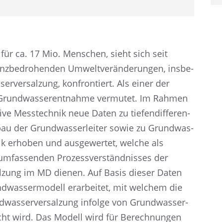
ür ca. 17 Mio. Menschen, sieht sich seit
­be­dro­hen­den Umwelt­ver­än­de­run­gen, insbe­
­ver­sal­zung, konfron­tiert. Als einer der
 Grund­was­ser­ent­nahme vermu­tet. Im Rahmen
e Messtech­nik neue Daten zu tiefen­dif­fe­ren­
bau der Grund­was­ser­lei­ter sowie zu Grund­was­
amik erhoben und ausge­wer­tet, welche als
umfas­sen­den Prozess­ver­ständ­nis­ses der
al­zung im MD dienen. Auf Basis dieser Daten
was­ser­mo­dell erarbei­tet, mit welchem die
s­ser­ver­sal­zung infolge von Grund­was­ser­
cht wird. Das Modell wird für Berech­nun­gen