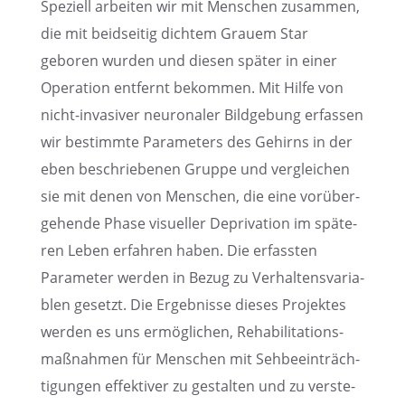
Spezi­ell arbei­ten wir mit Menschen zusam­men,
die mit beidsei­tig dichtem Grauem Star
geboren wurden und diesen später in einer
Opera­tion entfernt bekom­men. Mit Hilfe von
nicht-invasi­ver neuro­na­ler Bildge­bung erfas­sen
wir bestimmte Parame­ters des Gehirns in der
eben beschrie­be­nen Gruppe und verglei­chen
sie mit denen von Menschen, die eine vorüber­
ge­hende Phase visuel­ler Depri­va­tion im späte­
ren Leben erfah­ren haben. Die erfass­ten
Parame­ter werden in Bezug zu Verhal­tens­va­ria­
blen gesetzt. Die Ergeb­nisse dieses Projek­tes
werden es uns ermög­li­chen, Rehabi­li­ta­ti­ons­
maß­nah­men für Menschen mit Sehbe­ein­träch­
ti­gun­gen effek­ti­ver zu gestal­ten und zu verste­