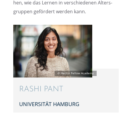
hen, wie das Lernen in verschie­de­nen Alters­
grup­pen geför­dert werden kann.
RASHI PANT
UNIVER­SI­TÄT HAMBURG