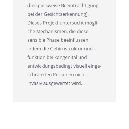
(beispiels­weise Beein­träch­ti­gung
bei der Gesichts­er­ken­nung).
Dieses Projekt unter­sucht mögli­
che Mecha­nis­men, die diese
sensi­ble Phase beein­flus­sen,
indem die Gehirn­struk­tur und –
funktion bei konge­ni­tal und
entwick­lungs­be­dingt visuell einge­
schränk­ten Perso­nen nicht-
invasiv ausge­wer­tet wird.