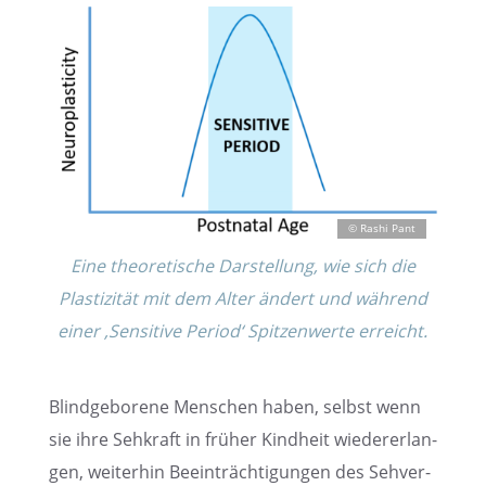
Eine theore­ti­sche Darstel­lung, wie sich die
Plasti­zi­tät mit dem Alter ändert und während
einer ‚Sensi­tive Period‘ Spitzen­werte erreicht.
Blind­ge­bo­rene Menschen haben, selbst wenn
sie ihre Sehkraft in früher Kindheit wieder­erlan­
gen, weiter­hin Beein­träch­ti­gun­gen des Sehver­