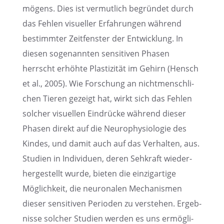
mö­gens. Dies ist vermut­lich begrün­det durch
das Fehlen visuel­ler Erfah­run­gen während
bestimm­ter Zeitfens­ter der Entwick­lung. In
diesen sogenann­ten sensi­ti­ven Phasen
herrscht erhöhte Plasti­zi­tät im Gehirn (Hensch
et al., 2005). Wie Forschung an nicht­mensch­li­
chen Tieren gezeigt hat, wirkt sich das Fehlen
solcher visuel­len Eindrü­cke während dieser
Phasen direkt auf die Neuro­phy­sio­lo­gie des
Kindes, und damit auch auf das Verhal­ten, aus.
Studien in Indivi­duen, deren Sehkraft wieder­
her­ge­stellt wurde, bieten die einzig­ar­tige
Möglich­keit, die neuro­na­len Mecha­nis­men
dieser sensi­ti­ven Perioden zu verste­hen. Ergeb­
nisse solcher Studien werden es uns ermög­li­