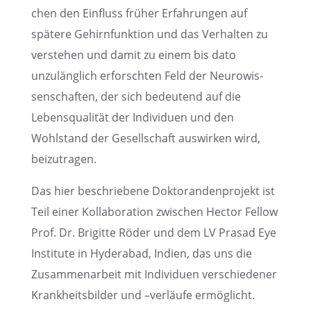
chen den Einfluss früher Erfah­run­gen auf
spätere Gehirn­funk­tion und das Verhal­ten zu
verste­hen und damit zu einem bis dato
unzuläng­lich erforsch­ten Feld der Neuro­wis­
sen­schaf­ten, der sich bedeu­tend auf die
Lebens­qua­li­tät der Indivi­duen und den
Wohlstand der Gesell­schaft auswir­ken wird,
beizutragen.
Das hier beschrie­bene Dokto­ran­den­pro­jekt ist
Teil einer Kolla­bo­ra­tion zwischen Hector Fellow
Prof. Dr. Brigitte Röder und dem LV Prasad Eye
Insti­tute in Hyder­a­bad, Indien, das uns die
Zusam­men­ar­beit mit Indivi­duen verschie­de­ner
Krank­heits­bil­der und –verläufe ermög­licht.