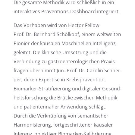
Die gesamte Metho­dik wird schließ­lich in ein
inter­ak­ti­ves Präventions‑Dashboard integriert.
Das Vorha­ben wird von Hector Fellow
Prof. Dr. Bernhard Schöl­kopf, einem weltwei­ten
Pionier der kausa­len Maschi­nel­len Intel­li­genz,
gelei­tet. Die klini­sche Umset­zung und die
Verbin­dung zu gastro­en­te­ro­lo­gi­schen Praxis­
fra­gen übernimmt Jun.-Prof. Dr. Carolin Schnei­
der, deren Exper­tise in Krebs­prä­ven­tion,
Biomarker‑Stratifizierung und digita­ler Gesund­
heits­for­schung die Brücke zwischen Metho­dik
und patien­ten­na­her Anwen­dung schlägt.
Durch die Verknüp­fung von seman­ti­scher
Harmo­ni­sie­rung, fortge­schrit­te­ner kausa­ler
Inferenz, objek­ti­ver Biomarker‑Kalibrierung