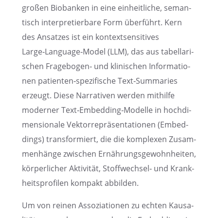
​
großen Bioban­ken in eine einheit­li­che, seman­
tisch inter­pre­tier­bare Form überführt. Kern
des Ansat­zes ist ein kontext­sen­si­ti­ves
Large‑Language‑Model (LLM), das aus tabel­la­ri­
schen Fragebogen‑ und klini­schen Infor­ma­tio­
nen patienten‑spezifische Text‑Summaries
erzeugt. Diese Narra­ti­ven werden mithilfe
moder­ner Text‑Embedding‑Modelle in hochdi­
men­sio­nale Vektor­re­prä­sen­ta­tio­nen (Embed­
dings) trans­for­miert, die die komple­xen Zusam­
men­hänge zwischen Ernäh­rungs­ge­wohn­hei­ten,
körper­li­cher Aktivi­tät, Stoffwechsel‑ und Krank­
heits­pro­fi­len kompakt abbilden.
Um von reinen Assozia­tio­nen zu echten Kausa­