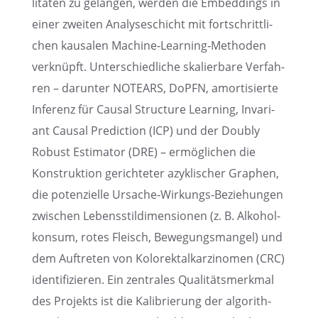
li­tä­ten zu gelan­gen, werden die Embed­dings in
einer zweiten Analy­se­schicht mit fortschritt­li­
chen kausa­len Machine‑Learning‑Methoden
verknüpft. Unter­schied­li­che skalier­bare Verfah­
ren – darun­ter NOTEARS, DoPFN, amorti­sierte
Inferenz für Causal Struc­ture Learning, Invari­
ant Causal Predic­tion (ICP) und der Doubly
Robust Estima­tor (DRE) – ermög­li­chen die
Konstruk­tion gerich­te­ter azykli­scher Graphen,
die poten­zi­elle Ursache‑Wirkungs‑Beziehungen
zwischen Lebens­s­til­di­men­sio­nen (z. B. Alkohol­
kon­sum, rotes Fleisch, Bewegungs­man­gel) und
dem Auftre­ten von Kolorek­tal­kar­zi­no­men (CRC)
identi­fi­zie­ren. Ein zentra­les Quali­täts­merk­mal
des Projekts ist die Kalibrie­rung der algorith­