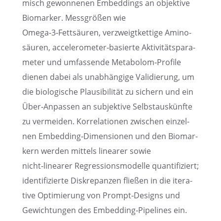
misch gewon­ne­nen Embed­dings an objek­tive
Biomar­ker. Messgrö­ßen wie
Omega‑3‑Fettsäuren, verzweigt­ket­tige Amino­
säu­ren, accelerometer‑basierte Aktivi­täts­pa­ra­
me­ter und umfas­sende Metabolom‑Profile
dienen dabei als unabhän­gige Validie­rung, um
die biolo­gi­sche Plausi­bi­li­tät zu sichern und ein
Über‑Anpassen an subjek­tive Selbst­aus­künfte
zu vermei­den. Korre­la­tio­nen zwischen einzel­
nen Embedding‑Dimensionen und den Biomar­
kern werden mittels linea­rer sowie
nicht‑linearer Regres­si­ons­mo­delle quanti­fi­ziert;
identi­fi­zierte Diskre­pan­zen fließen in die itera­
tive Optimie­rung von Prompt‑Designs und
Gewich­tun­gen des Embedding‑Pipelines ein.