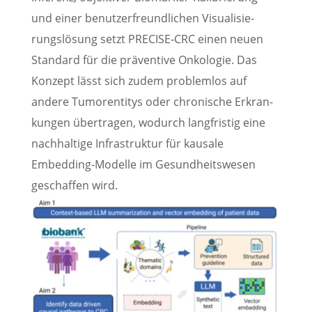
und einer benut­zer­freund­li­chen Visua­li­sie­
rungs­lö­sung setzt PRECISE‑CRC einen neuen
Standard für die präven­tive Onkolo­gie. Das
Konzept lässt sich zudem problem­los auf
andere Tumoren­ti­tys oder chroni­sche Erkran­
kun­gen übertra­gen, wodurch langfris­tig eine
nachhal­tige Infra­struk­tur für kausale
Embedding‑Modelle im Gesund­heits­we­sen
geschaf­fen wird.