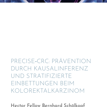
© 程 加星 - Adobe Stock
PRECISE‑CRC: PRÄVEN­TION
DURCH KAUSAL­IN­FE­RENZ
UND STRATI­FI­ZIERTE
EINBET­TUN­GEN BEIM
KOLOREKTALKARZINOM
Hector Fellow Bernhard Schölkopf