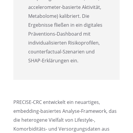
accelerometer‑basierte Aktivi­tät,
Metabo­lome) kalibriert. Die
Ergeb­nisse fließen in ein digita­les
Präventions‑Dashboard mit
indivi­dua­li­sier­ten Risiko­pro­fi­len,
counterfactual‑Szenarien und
SHAP‑Erklärungen ein.
PRECISE‑CRC entwi­ckelt ein neuar­ti­ges,
embedding‑basiertes Analyse‑Framework, das
die hetero­gene Vielfalt von Lifestyle‑,
Komorbiditäts‑ und Versor­gungs­da­ten aus