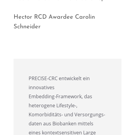
Hector RCD Awardee Carolin
Schneider
PRECISE‑CRC entwi­ckelt ein
innova­ti­ves
Embedding‑Framework, das
hetero­gene Lifestyle‑,
Komorbiditäts‑ und Versor­gungs­
da­ten aus Bioban­ken mittels
eines kontext­sen­si­ti­ven Large