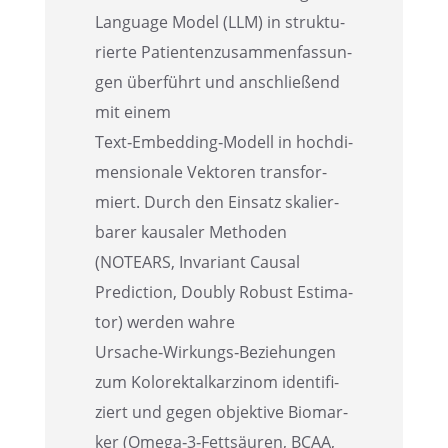
Language Model (LLM) in struk­tu­
rierte Patien­ten­zu­sam­men­fas­sun­
gen überführt und anschlie­ßend
mit einem
Text‑Embedding‑Modell in hochdi­
men­sio­nale Vekto­ren trans­for­
miert. Durch den Einsatz skalier­
ba­rer kausa­ler Metho­den
(NOTEARS, Invari­ant Causal
Predic­tion, Doubly Robust Estima­
tor) werden wahre
Ursache‑Wirkungs‑Beziehungen
zum Kolorek­tal­kar­zi­nom identi­fi­
ziert und gegen objek­tive Biomar­
ker (Omega‑3‑Fettsäuren, BCAA,