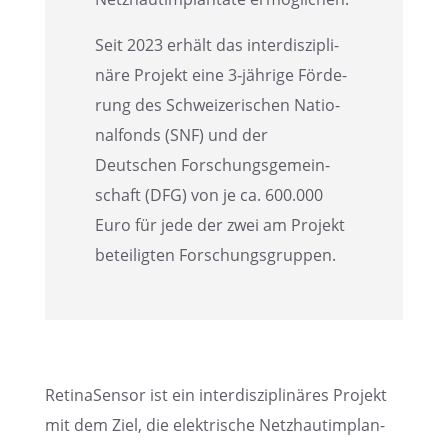
Seit 2023 erhält das inter­dis­zi­pli­
näre Projekt eine 3‑jährige Förde­
rung des Schwei­ze­ri­schen Natio­
nal­fonds (SNF) und der
Deutschen Forschungs­ge­mein­
schaft (DFG) von je ca. 600.000
Euro für jede der zwei am Projekt
betei­lig­ten Forschungsgruppen.
Retina­Sen­sor ist ein inter­dis­zi­pli­nä­res Projekt
mit dem Ziel, die elektri­sche Netzhaut­im­plan­