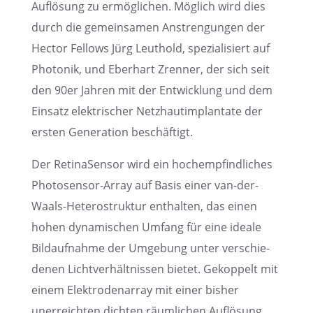
Auflö­sung zu ermög­li­chen. Möglich wird dies
durch die gemein­sa­men Anstren­gun­gen der
Hector Fellows Jürg Leuthold, spezia­li­siert auf
Photo­nik, und Eberhart Zrenner, der sich seit
den 90er Jahren mit der Entwick­lung und dem
Einsatz elektri­scher Netzhaut­im­plan­tate der
ersten Genera­tion beschäftigt.
Der Retina­Sen­sor wird ein hochemp­find­li­ches
Photo­sen­sor-Array auf Basis einer van-der-
Waals-Hetero­struk­tur enthal­ten, das einen
hohen dynami­schen Umfang für eine ideale
Bildauf­nahme der Umgebung unter verschie­
de­nen Licht­ver­hält­nis­sen bietet. Gekop­pelt mit
einem Elektro­de­n­ar­ray mit einer bisher
unerreich­ten dichten räumli­chen Auflö­sung