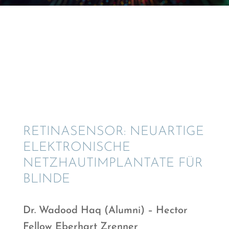
© Aliaksandra - Adobe Stock
RETINA­SEN­SOR: NEUAR­TIGE
ELEKTRO­NI­SCHE
NETZHAUT­IM­PLAN­TATE FÜR
BLINDE
Dr. Wadood Haq (Alumni) – Hector
Fellow Eberhart Zrenner