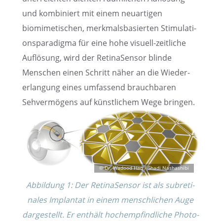
und kombi­niert mit einem neuar­ti­gen
biomime­ti­schen, merkmals­ba­sier­ten Stimu­la­ti­
ons­pa­ra­digma für eine hohe visuell-zeitli­che
Auflö­sung, wird der Retina­Sen­sor blinde
Menschen einen Schritt näher an die Wieder­
erlan­gung eines umfas­send brauch­ba­ren
Sehver­mö­gens auf künst­li­chem Wege bringen.
Abbil­dung 1: Der Retina­Sen­sor ist als subre­ti­
na­les Implan­tat in einem mensch­li­chen Auge
darge­stellt. Er enthält hochemp­find­li­che Photo­