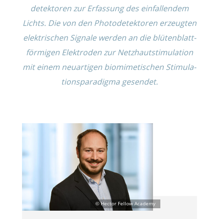
de­tek­to­ren zur Erfas­sung des einfal­len­dem
Lichts. Die von den Photo­de­tek­to­ren erzeug­ten
elektri­schen Signale werden an die blüten­blatt­
för­mi­gen Elektro­den zur Netzhaut­sti­mu­la­tion
mit einem neuar­ti­gen biomime­ti­schen Stimu­la­
ti­ons­pa­ra­digma gesendet.