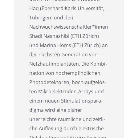
Haq (Eberhard Karls Univer­si­tät,
Tübin­gen) und den
Nachwuchswissenschaftler*innen
Shadi Nasha­sh­ibi (ETH Zürich)
und Marina Homs (ETH Zürich) an
der nächs­ten Genera­tion von
Netzhaut­im­plan­ta­ten. Die Kombi­
na­tion von hochemp­find­li­chen
Photo­de­tek­to­ren, hoch-aufge­lös­
ten Mikro­elek­tro­den-Arrays und
einem neuen Stimu­la­ti­ons­pa­ra­
digma wird eine bisher
unerreichte räumli­che und zeitli­
che Auflö­sung durch elektri­sche
Netzhaut­im­plan­tate ermöglichen.