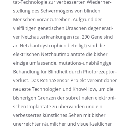
tat-Techno­lo­gie zur verbes­ser­ten Wieder­her­
stel­lung des Sehver­mö­gens von blinden
Menschen voran­zu­trei­ben. Aufgrund der
vielfäl­ti­gen geneti­schen Ursachen degene­ra­ti­
ver Netzhaut­er­kran­kun­gen (ca. 290 Gene sind
an Netzhaut­dys­tro­phien betei­ligt) sind die
elektri­schen Netzhaut­im­plan­tate die bisher
einzige umfas­sende, mutati­ons-unabhän­gige
Behand­lung für Blind­heit durch Photo­re­zep­tor­
ver­lust. Das Retina­Sen­sor Projekt vereint daher
neueste Techno­lo­gien und Know-How, um die
bishe­ri­gen Grenzen der subre­ti­na­len elektro­ni­
schen Implan­tate zu überwin­den und ein
verbes­ser­tes künst­li­ches Sehen mit bisher
unerreich­ter räumli­cher und visuell-zeitli­cher