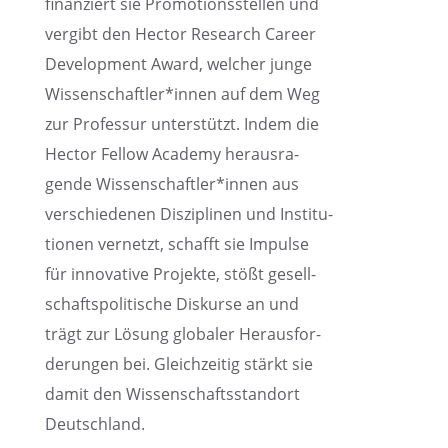
finan­ziert sie Promo­ti­ons­stel­len und
vergibt den Hector Research Career
Develo­p­ment Award, welcher junge
Wissenschaftler*innen auf dem Weg
zur Profes­sur unter­stützt. Indem die
Hector Fellow Academy heraus­ra­
gende Wissenschaftler*innen aus
verschie­de­nen Diszi­pli­nen und Insti­tu­
tio­nen vernetzt, schafft sie Impulse
für innova­tive Projekte, stößt gesell­
schafts­po­li­ti­sche Diskurse an und
trägt zur Lösung globa­ler Heraus­for­
de­run­gen bei. Gleich­zei­tig stärkt sie
damit den Wissen­schafts­stand­ort
Deutschland.