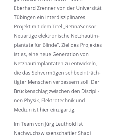
Eberhard Zrenner von der Univer­si­tät
Tübin­gen ein inter­dis­zi­pli­na­res
Projekt mit dem Titel „Retina­Sen­sor:
Neuar­tige elektro­ni­sche Netzhaut­im­
plan­tate für Blinde“. Ziel des Projek­tes
ist es, eine neue Genera­tion von
Netzhaut­im­plan­ta­ten zu entwi­ckeln,
die das Sehver­mö­gen sehbe­ein­träch­
tig­ter Menschen verbes­sern soll. Der
Brücken­schlag zwischen den Diszi­pli­
nen Physik, Elektro­tech­nik und
Medizin ist hier einzigartig.
Im Team von Jürg Leuthold ist
Nachwuchs­wis­sen­schaft­ler Shadi