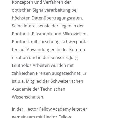
Konzep­ten und Verfah­ren der
optischen Signal­ver­ar­bei­tung bei
höchs­ten Daten­über­tra­gungs­ra­ten.
Seine Inter­es­sens­fel­der liegen in der
Photo­nik, Plasmo­nik und Mikro­wel­len-
Photo­nik mit Forschungs­schwer­punk­
ten auf Anwen­dun­gen in der Kommu­
ni­ka­tion und in der Senso­rik. Jürg
Leutholds Arbei­ten wurden mit
zahlrei­chen Preisen ausge­zeich­net. Er
ist u.a. Mitglied der Schwei­ze­ri­schen
Akade­mie der Techni­schen
Wissenschaften.
In der Hector Fellow Academy leitet er
gemein­sam mit Hector Fellow