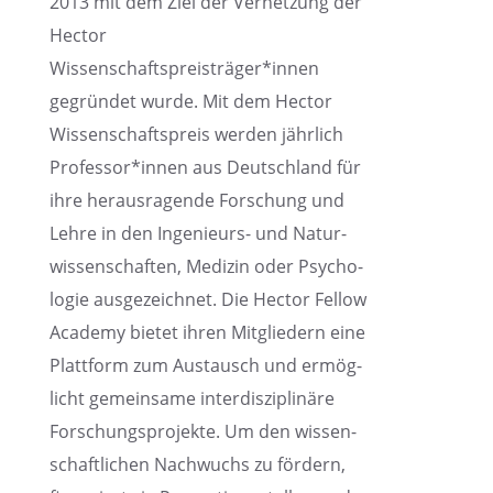
2013 mit dem Ziel der Vernet­zung der
Hector
Wissenschaftspreisträger*innen
gegrün­det wurde. Mit dem Hector
Wissen­schafts­preis werden jährlich
Professor*innen aus Deutsch­land für
ihre heraus­ra­gende Forschung und
Lehre in den Ingenieurs- und Natur­
wis­sen­schaf­ten, Medizin oder Psycho­
lo­gie ausge­zeich­net. Die Hector Fellow
Academy bietet ihren Mitglie­dern eine
Platt­form zum Austausch und ermög­
licht gemein­same inter­dis­zi­pli­näre
Forschungs­pro­jekte. Um den wissen­
schaft­li­chen Nachwuchs zu fördern,