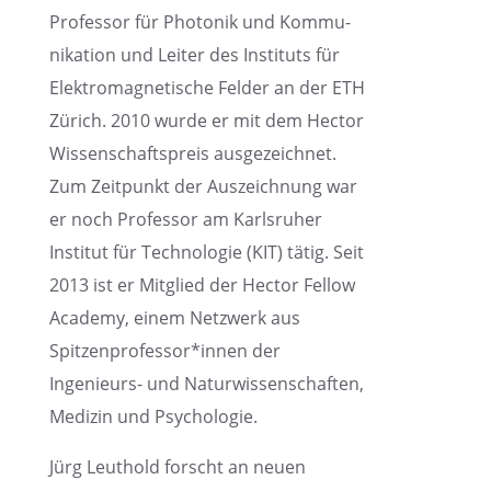
Profes­sor für Photo­nik und Kommu­
ni­ka­tion und Leiter des Insti­tuts für
Elektro­ma­gne­ti­sche Felder an der ETH
Zürich. 2010 wurde er mit dem Hector
Wissen­schafts­preis ausge­zeich­net.
Zum Zeitpunkt der Auszeich­nung war
er noch Profes­sor am Karls­ru­her
Insti­tut für Techno­lo­gie (KIT) tätig. Seit
2013 ist er Mitglied der Hector Fellow
Academy, einem Netzwerk aus
Spitzenprofessor*innen der
Ingenieurs- und Natur­wis­sen­schaf­ten,
Medizin und Psychologie.
Jürg Leuthold forscht an neuen