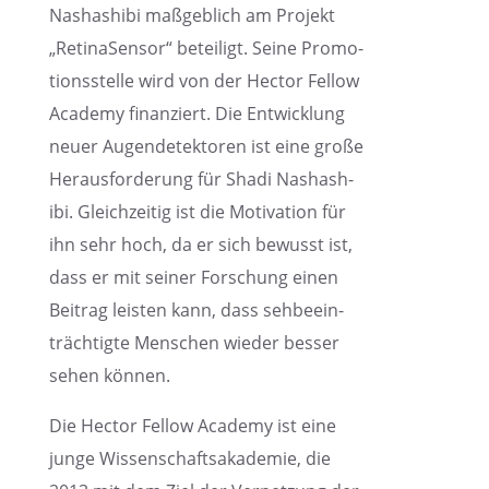
Nasha­sh­ibi maßgeb­lich am Projekt
„Retina­Sen­sor“ betei­ligt. Seine Promo­
ti­ons­stelle wird von der Hector Fellow
Academy finan­ziert. Die Entwick­lung
neuer Augen­de­tek­to­ren ist eine große
Heraus­for­de­rung für Shadi Nasha­sh­
ibi. Gleich­zei­tig ist die Motiva­tion für
ihn sehr hoch, da er sich bewusst ist,
dass er mit seiner Forschung einen
Beitrag leisten kann, dass sehbe­ein­
träch­tigte Menschen wieder besser
sehen können.
Die Hector Fellow Academy ist eine
junge Wissen­schafts­aka­de­mie, die