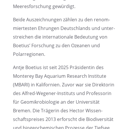
Meeres­for­schung gewürdigt.
Beide Auszeich­nun­gen zählen zu den renom­
mier­tes­ten Ehrun­gen Deutsch­lands und unter­
strei­chen die inter­na­tio­nale Bedeu­tung von
Boetius’ Forschung zu den Ozeanen und
Polarregionen.
Antje Boetius ist seit 2025 Präsi­den­tin des
Monterey Bay Aquarium Research Insti­tute
(MBARI) in Kalifor­nien. Zuvor war sie Direk­to­rin
des Alfred-Wegener-Insti­tuts und Profes­so­rin
für Geomi­kro­bio­lo­gie an der Univer­si­tät
Bremen. Die Träge­rin des Hector Wissen­
schafts­prei­ses 2013 erforscht die Biodi­ver­si­tät
und biogeo­che­mi­schen Prozesse der Tiefsee