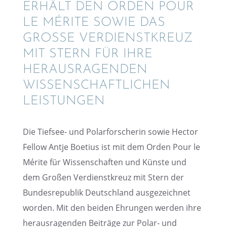
ERHÄLT DEN ORDEN POUR
LE MÉRITE SOWIE DAS
GROSSE VERDIENST­KREUZ M
IT STERN FÜR IHRE H
ERAUS­RA­GEN­DEN W
ISSEN­SCHAFT­LI­CHEN L
EISTUNGEN
Die Tiefsee- und Polar­for­sche­rin sowie Hector
Fellow Antje Boetius ist mit dem Orden Pour le
Mérite für Wissen­schaf­ten und Künste und
dem Großen Verdienst­kreuz mit Stern der
Bundes­re­pu­blik Deutsch­land ausge­zeich­net
worden. Mit den beiden Ehrun­gen werden ihre
heraus­ra­gen­den Beiträge zur Polar- und