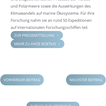
und Polar­meere sowie die Auswir­kun­gen des
Klima­wan­dels auf marine Ökosys­teme. Für ihre
Forschung nahm sie an rund 50 Expedi­tio­nen
auf inter­na­tio­na­len Forschungs­schif­fen teil.
ZUR PRESSE­MIT­TEI­LUNG
5
MEHR ZU ANTJE BOETIUS
5
VORHERIGER BEITRAG
NÄCHSTER BEITRAG
ZURÜCK ZUR ÜBERSICHT