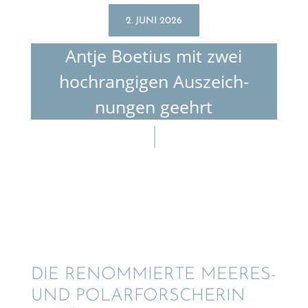
2. JUNI 2026
Antje Boetius mit zwei
hochran­gi­gen Auszeich­
nun­gen geehrt
DIE RENOM­MIERTE MEERES-
UND POLAR­FOR­SCHE­RIN