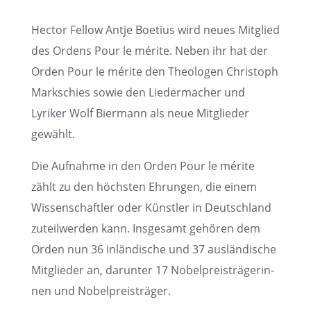
Hector Fellow Antje Boetius wird neues Mitglied
des Ordens Pour le mérite. Neben ihr hat der
Orden Pour le mérite den Theolo­gen Chris­toph
Markschies sowie den Lieder­ma­cher und
Lyriker Wolf Biermann als neue Mitglie­der
gewählt.
Die Aufnahme in den Orden Pour le mérite
zählt zu den höchs­ten Ehrun­gen, die einem
Wissen­schaft­ler oder Künst­ler in Deutsch­land
zuteil­wer­den kann. Insge­samt gehören dem
Orden nun 36 inlän­di­sche und 37 auslän­di­sche
Mitglie­der an, darun­ter 17 Nobel­preis­trä­ge­rin­
nen und Nobelpreisträger.