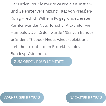
Der Orden Pour le mérite wurde als Künst­ler-
und Gelehr­ten­ver­ei­ni­gung 1842 von Preußen-
König Fried­rich Wilhelm IV. gegrün­det, erster
Kanzler war der Natur­for­scher Alexan­der von
Humboldt. Der Orden wurde 1952 von Bundes­
prä­si­dent Theodor Heuss wieder­be­lebt und
steht heute unter dem Protek­to­rat des
Bundespräsidenten.
ZUM ORDEN POUR LE MÉRITE
5
VORHERIGER BEITRAG
NÄCHSTER BEITRAG