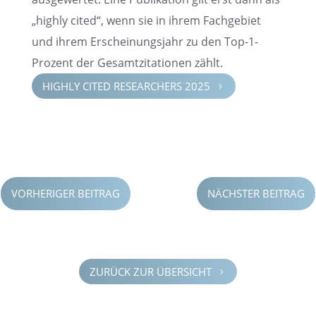
„highly cited“, wenn sie in ihrem Fachge­biet
und ihrem Erschei­nungs­jahr zu den Top-1-
Prozent der Gesamt­zi­ta­tio­nen zählt.
HIGHLY CITED RESEAR­CHERS 2025
5
VORHERIGER BEITRAG
NÄCHSTER BEITRAG
ZURÜCK ZUR ÜBERSICHT
5