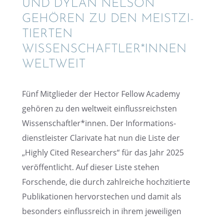
UND DYLAN NELSON
GEHÖREN ZU DEN MEIST­ZI­
TIER­TEN
WISSENSCHAFTLER*INNEN
WELTWEIT
Fünf Mitglie­der der Hector Fellow Academy
gehören zu den weltweit einfluss­reichs­ten
Wissenschaftler*innen. Der Infor­ma­ti­ons­
dienst­leis­ter Clari­vate hat nun die Liste der
„Highly Cited Resear­chers“ für das Jahr 2025
veröf­fent­licht. Auf dieser Liste stehen
Forschende, die durch zahlrei­che hochzi­tierte
Publi­ka­tio­nen hervor­ste­chen und damit als
beson­ders einfluss­reich in ihrem jewei­li­gen