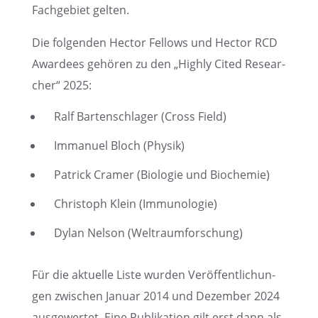
Fachge­biet gelten.
Die folgen­den Hector Fellows und Hector RCD
Awardees gehören zu den „Highly Cited Resear­
cher“ 2025:
Ralf Barten­schla­ger (Cross Field)
Immanuel Bloch (Physik)
Patrick Cramer (Biolo­gie und Biochemie)
Chris­toph Klein (Immuno­lo­gie)
Dylan Nelson (Weltraum­for­schung)
Für die aktuelle Liste wurden Veröf­fent­li­chun­
gen zwischen Januar 2014 und Dezem­ber 2024
ausge­wer­tet. Eine Publi­ka­tion gilt erst dann als