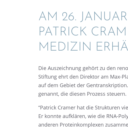
AM 26. JANUA
PATRICK CRAM
MEDIZIN ERHÄ
Die Auszeich­nung gehört zu den renom
Stiftung ehrt den Direk­tor am Max-Plan
auf dem Gebiet der Gentran­skrip­tio
genannt, die diesen Prozess steuern.
“Patrick Cramer hat die Struk­tu­ren vi
Er konnte aufklä­ren, wie die RNA-Poly
anderen Prote­in­kom­ple­xen zusam­men