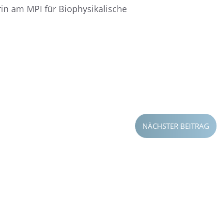
in am MPI für Biophy­si­ka­li­sche
NÄCHSTER BEITRAG