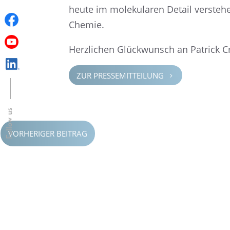
heute im moleku­la­ren Detail verste­he
Chemie.
Herzli­chen Glück­wunsch an Patrick 
ZUR PRESSE­MIT­TEI­LUNG
5
Follow us
VORHERIGER BEITRAG