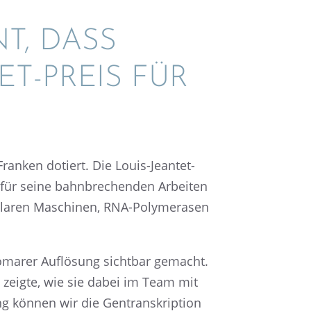
T, DASS
ET-PREIS FÜR
ranken dotiert. Die Louis-Jeantet-
t für seine bahnbre­chen­den Arbei­ten
la­ren Maschi­nen, RNA-Polyme­ra­sen
toma­rer Auflö­sung sicht­bar gemacht.
d zeigte, wie sie dabei im Team mit
ng können wir die Gentran­skrip­tion