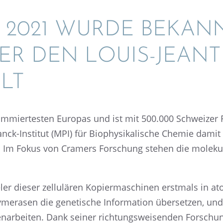
R 2021 WURDE BEKANN
ER DEN LOUIS-JEANT
LT
­mier­tes­ten Europas und ist mit 500.000 Schwei­zer F
ck-Insti­tut (MPI) für Biophy­si­ka­li­sche Chemie dami
n. Im Fokus von Cramers Forschung stehen die moleku­
eler dieser zellu­lä­ren Kopier­ma­schi­nen erstmals in a
me­ra­sen die geneti­sche Infor­ma­tion überset­zen, un
­ar­bei­ten. Dank seiner richtungs­wei­sen­den Forschu