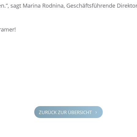
n.“, sagt Marina Rodnina, Geschäfts­füh­rende Direk­to­r
Cramer!
ZURÜCK ZUR ÜBERSICHT
5