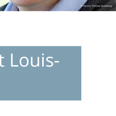
© Hector Fellow Academy
t Louis-