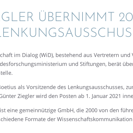
EGLER ÜBERNIMMT 20
 LENKUNGSAUSSCHUS
haft im Dialog (WiD), bestehend aus Vertre­tern und V
des­for­schungs­mi­nis­te­rium und Stiftun­gen, berät übe
telle.
Boetius als Vorsit­zende des Lenkungs­aus­schus­ses, z
 Günter Ziegler wird den Posten ab 1. Januar 2021 in
g ist eine gemein­nüt­zige GmbH, die 2000 von den führ
rschie­dene Formate der Wissen­schafts­kom­mu­ni­ka­tio