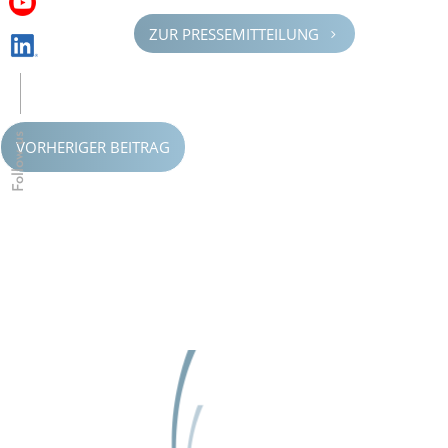
ZUR PRESSE­MIT­TEI­LUNG
5
Follow us
VORHERIGER BEITRAG