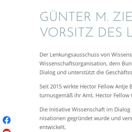
GÜNTER M. ZI
VORSITZ DES
Der Lenkungs­aus­schuss von Wissen­sc
Wissen­schafts­or­ga­ni­sa­tion, dem Bun
Dialog und unter­stützt die Geschäftss
Seit 2015 wirkte Hector Fellow Antje 
turnus­ge­mäß ihr Amt. Hector Fellow
Die Initia­tive Wissen­schaft im Dialo
ni­sa­tio­nen gegrün­det wurde und ve
entwickelt.