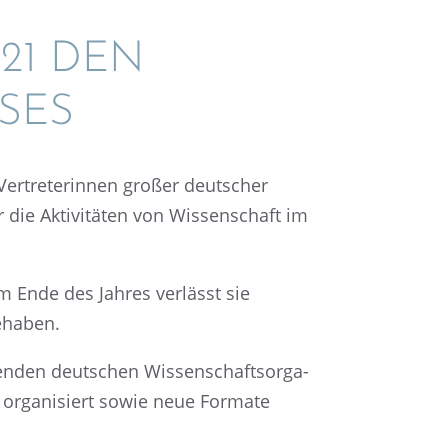
21 DEN
SES
ertre­te­rin­nen großer deutscher
r die Aktivi­tä­ten von Wissen­schaft im
um Ende des Jahres verlässt sie
nehaben.
en­den deutschen Wissen­schafts­or­ga­
n organi­siert sowie neue Formate