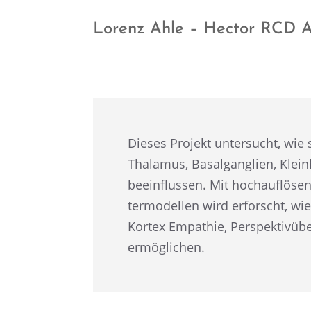
Lorenz Ahle – Hector RCD A
Dieses Projekt unter­sucht, wie s
Thala­mus, Basal­gan­glien, Klei
beein­flus­sen. Mit hochauf­lö­s
ter­mo­del­len wird erforscht, w
Kortex Empathie, Perspek­tiv­üb
ermöglichen.