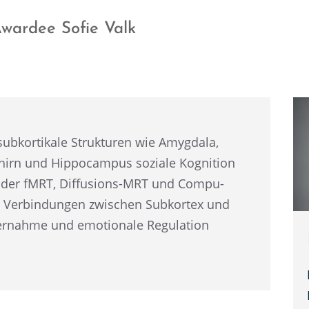
wardee Sofie Valk
ubkor­ti­kale Struk­tu­ren wie Amygdala,
n­hirn und Hippo­cam­pus soziale Kogni­tion
en­der fMRT, Diffu­si­ons-MRT und Compu­
ie Verbin­dun­gen zwischen Subkor­tex und
er­nahme und emotio­nale Regula­tion