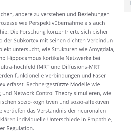
schen, andere zu verste­hen und Bezie­hun­gen
rozesse wie Perspek­tiv­über­nahme als auch
ie. Die Forschung konzen­trierte sich bisher
d der Subkor­tex mit seinen dichten Verbin­dun­
jekt unter­sucht, wie Struk­tu­ren wie Amygdala,
 und Hippo­cam­pus korti­kale Netzwerke bei
it ultra-hochfeld fMRT und Diffu­si­ons-MRT
werden funktio­nelle Verbin­dun­gen und Faser­
x erfasst. Rechner­ge­stützte Modelle wie
 und Network Control Theory simulie­ren, wie
ischen sozio-kogni­ti­ven und sozio-affek­ti­ven
e vertie­fen das Verständ­nis der neuro­na­len
klä­ren indivi­du­elle Unter­schiede in Empathie,
ler Regulation.