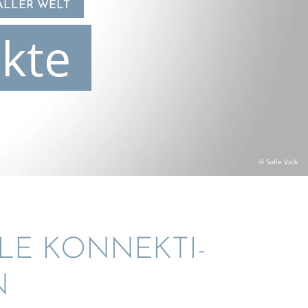
ALLER WELT
kte
© Sofie Valk
ALE KONNEK­TI­
N