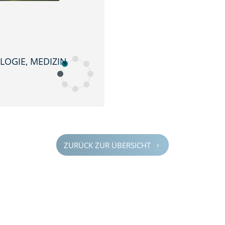
LO­GIE, MEDIZIN
ZURÜCK ZUR ÜBERSICHT
5