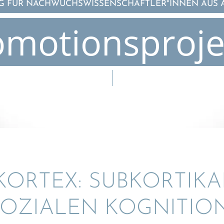
 FÜR NACHWUCHSWISSENSCHAFTLER*INNEN AUS 
omotionsproje
KORTEX: SUBKOR­TI­K
 SOZIA­LEN KOGNITIO