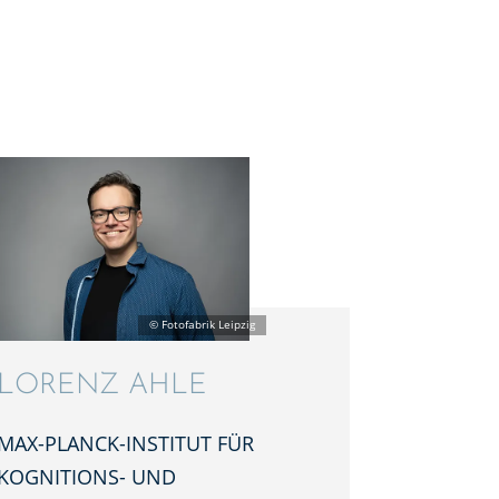
LORENZ AHLE
MAX-PLANCK-INSTI­TUT FÜR
KOGNI­TI­ONS- UND