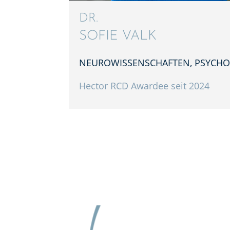
DR.
SOFIE VALK
NEURO­WIS­SEN­SCHAF­TEN, PSYCHO­
Hector RCD Awardee seit 2024