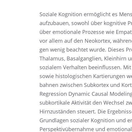
Soziale Kogni­tion ermög­licht es Men
aufzu­bauen, sowohl über kogni­tive P
über emotio­nale Prozesse wie Empath
vor allem auf den Neokor­tex, währen
gen wenig beach­tet wurde. Dieses Pro
Thala­mus, Basal­gan­glien, Klein­hirn
sozia­lem Verhal­ten beein­flus­sen. M
sowie histo­lo­gi­schen Kartie­run­gen 
bah­nen zwischen Subkor­tex und Korte
Regres­sion Dynamic Causal Modeling
subkor­ti­kale Aktivi­tät den Wechsel zw
Hirnzu­stän­den steuert. Die Ergeb­niss
Grund­la­gen sozia­ler Kogni­tion und er
Perspek­tiv­über­nahme und emotio­na­