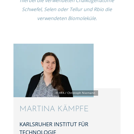
hierbei die verwen­de­ten Chalko­gen­atome
Schwe­fel, Selen oder Tellur und Rbio die
verwen­de­ten Biomoleküle.
MARTINA KÄMPFE
KARLS­RU­HER INSTI­TUT FÜR
TECHNOLOGIE