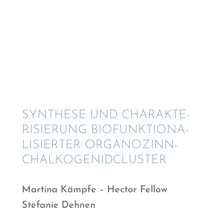
© Martina Kämpfe
SYNTHESE UND CHARAK­TE­
RI­SIE­RUNG BIOFUNK­TIO­NA­
LI­SIER­TER ORGANOZINN-
CHALKOGENIDCLUSTER
Martina Kämpfe – Hector Fellow
Stefa­nie Dehnen