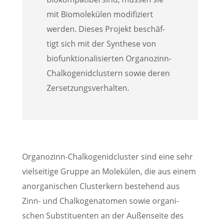
mit Biomo­le­kü­len modifi­ziert
werden. Dieses Projekt beschäf­
tigt sich mit der Synthese von
biofunk­tio­na­li­sier­ten Organo­zinn-
Chalko­ge­nid­clus­tern sowie deren
Zersetzungsverhalten.
Organo­zinn-Chalko­ge­nid­clus­ter sind eine sehr
vielsei­tige Gruppe an Molekü­len, die aus einem
anorga­ni­schen Cluster­kern bestehend aus
Zinn- und Chalko­gen­ato­men sowie organi­
schen Substi­tu­en­ten an der Außen­seite des