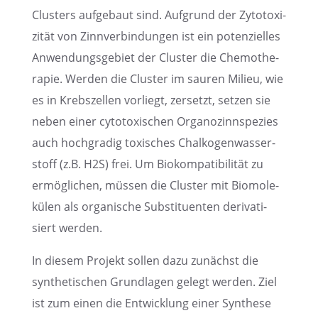
Clusters aufge­baut sind. Aufgrund der Zytoto­xi­
zi­tät von Zinnver­bin­dun­gen ist ein poten­zi­el­les
Anwen­dungs­ge­biet der Cluster die Chemo­the­
ra­pie. Werden die Cluster im sauren Milieu, wie
es in Krebs­zel­len vorliegt, zersetzt, setzen sie
neben einer cytoto­xi­schen Organo­zinn­spe­zies
auch hochgra­dig toxisches Chalko­gen­was­ser­
stoff (z.B. H2S) frei. Um Biokom­pa­ti­bi­li­tät zu
ermög­li­chen, müssen die Cluster mit Biomo­le­
kü­len als organi­sche Substi­tu­en­ten deriva­ti­
siert werden.
In diesem Projekt sollen dazu zunächst die
synthe­ti­schen Grund­la­gen gelegt werden. Ziel
ist zum einen die Entwick­lung einer Synthese