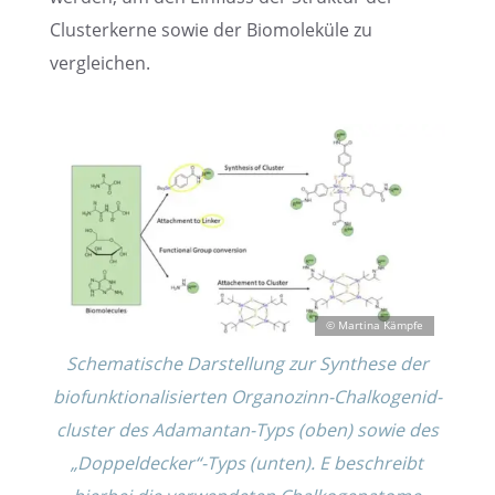
Cluster­kerne sowie der Biomo­le­küle zu
vergleichen.
Schema­ti­sche Darstel­lung zur Synthese der
biofunk­tio­na­li­sier­ten Organo­zinn-Chalko­ge­nid­
clus­ter des Adamantan-Typs (oben) sowie des
„Doppeldecker“-Typs (unten). E beschreibt