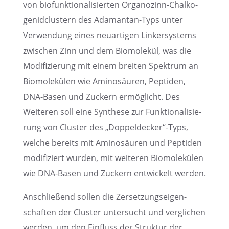
von biofunk­tio­na­li­sier­ten Organo­zinn-Chalko­
ge­nid­clus­tern des Adamantan-Typs unter
Verwen­dung eines neuar­ti­gen Linker­sys­tems
zwischen Zinn und dem Biomo­le­kül, was die
Modifi­zie­rung mit einem breiten Spektrum an
Biomo­le­kü­len wie Amino­säu­ren, Pepti­den,
DNA-Basen und Zuckern ermög­licht. Des
Weite­ren soll eine Synthese zur Funktio­na­li­sie­
rung von Cluster des „Doppeldecker“-Typs,
welche bereits mit Amino­säu­ren und Pepti­den
modifi­ziert wurden, mit weite­ren Biomo­le­kü­len
wie DNA-Basen und Zuckern entwi­ckelt werden.
Anschlie­ßend sollen die Zerset­zungs­ei­gen­
schaf­ten der Cluster unter­sucht und vergli­chen
werden, um den Einfluss der Struk­tur der