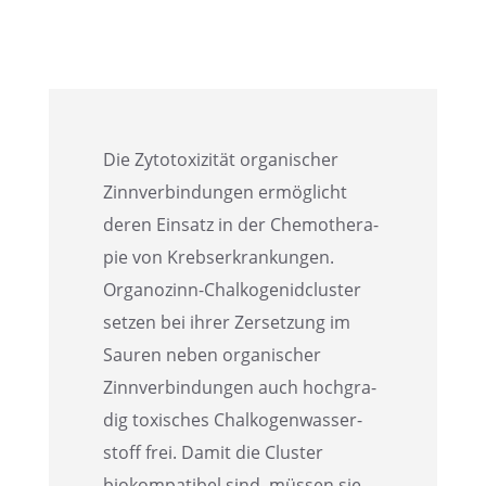
Die Zytoto­xi­zi­tät organi­scher
Zinnver­bin­dun­gen ermög­licht
deren Einsatz in der Chemo­the­ra­
pie von Krebs­er­kran­kun­gen.
Organo­zinn-Chalko­ge­nid­clus­ter
setzen bei ihrer Zerset­zung im
Sauren neben organi­scher
Zinnver­bin­dun­gen auch hochgra­
dig toxisches Chalko­gen­was­ser­
stoff frei. Damit die Cluster
biokom­pa­ti­bel sind, müssen sie