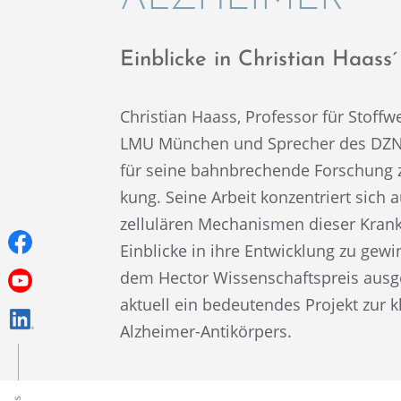
Einbli­cke in Chris­tian Haas
Chris­tian Haass, Profes­sor für Stoff­w
LMU München und Sprecher des DZNE
für seine bahnbre­chende Forschung z
kung. Seine Arbeit konzen­triert sich 
zellu­lä­ren Mecha­nis­men dieser Kran
Einbli­cke in ihre Entwick­lung zu gew
dem Hector Wissen­schafts­preis ausge­
aktuell ein bedeu­ten­des Projekt zur 
Alzheimer-Antikörpers.