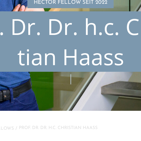
HECTOR FELLOW SEIT 2022
. Dr. Dr. h.c. C
tian Haass
PROF. DR. DR. H.C. CHRIS­TIAN HAASS
LLOWS