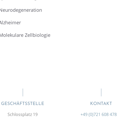
Neuro­de­ge­nera­tion
Alzhei­mer
Moleku­lare Zellbiologie
GESCHÄFTSSTELLE
KONTAKT
Schlossplatz 19
+49 (0)721 608 47