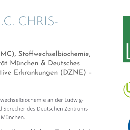
.C. CHRIS­
MC), Stoff­wech­sel­bio­che­mie,
si­tät München & Deutsches
­tive Erkran­kun­gen (DZNE) –
f­wech­sel­bio­che­mie an der Ludwig-
und Sprecher des Deutschen Zentrums
en München.