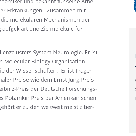
che­mi­ker und bekannt für seine Arbei­
­ti­ver Erkran­kun­gen. Zusam­men mit
er die moleku­la­ren Mecha­nis­men der
aufge­klärt und Zielmo­le­küle für
lenz­clus­ters System Neuro­lo­gie. Er ist
 Molecu­lar Biology Organi­sa­tion
 der Wissen­schaf­ten. Er ist Träger
io­na­ler Preise wie dem Ernst Jung Preis
eibniz-Preis der Deutsche Forschungs­
es Potam­kin Preis der Ameri­ka­ni­schen
gehört er zu den weltweit meist zitier­