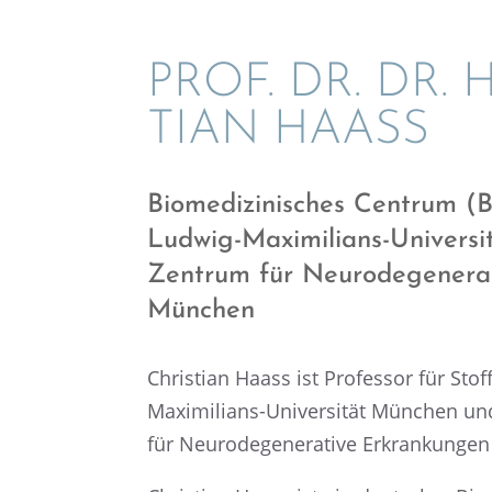
PROF. DR. DR. H
TIAN HAASS
Biome­di­zi­ni­sches Centrum (B
Ludwig-Maximi­li­ans-Univer­
Zentrum für Neuro­de­ge­nera
München
Chris­tian Haass ist Profes­sor für Stof
Maximi­li­ans-Univer­si­tät München 
für Neuro­de­ge­nera­tive Erkran­kun­g