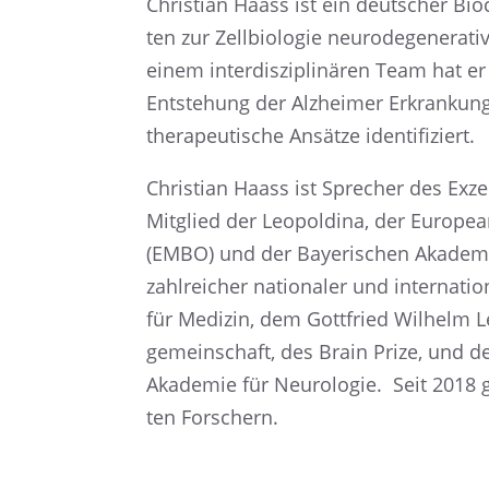
Chris­tian Haass ist ein deutscher Bio
ten zur Zellbio­lo­gie neuro­de­ge­nera
einem inter­dis­zi­pli­nä­ren Team hat 
Entste­hung der Alzhei­mer Erkran­kung 
thera­peu­ti­sche Ansätze identifiziert.
Chris­tian Haass ist Sprecher des Exzel­
Mitglied der Leopol­dina, der European
(EMBO) und der Bayeri­schen Akade­mie
zahlrei­cher natio­na­ler und inter­na­t
für Medizin, dem Gottfried Wilhelm L
ge­mein­schaft, des Brain Prize, und d
Akade­mie für Neuro­lo­gie. Seit 2018 
ten Forschern.