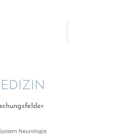
EDIZIN
schungs­fel­der
System Neuro­lo­gie