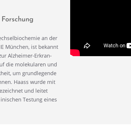
s´ Forschung
ech­sel­bio­che­mie an der
 München, ist bekannt
ur Alzhei­mer-Erkran­
auf die moleku­la­ren und
k­heit, um grund­le­gende
in­nen. Haass wurde mit
zeich­net und leitet
klini­schen Testung eines