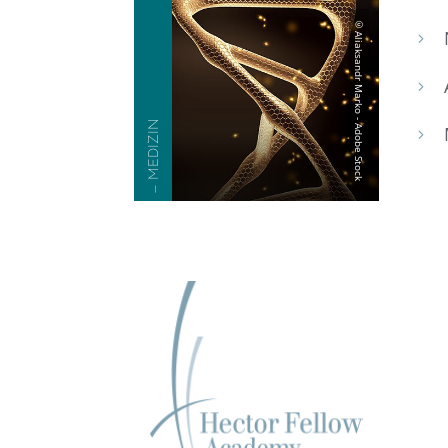
5
5
— MEDIZIN
5