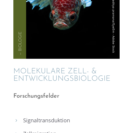
— BIOLO­GIE
MOLEKU­LARE ZELL- &
ENTWICKLUNGSBIOLOGIE
Forschungs­fel­der
Signal­trans­duk­tion
5