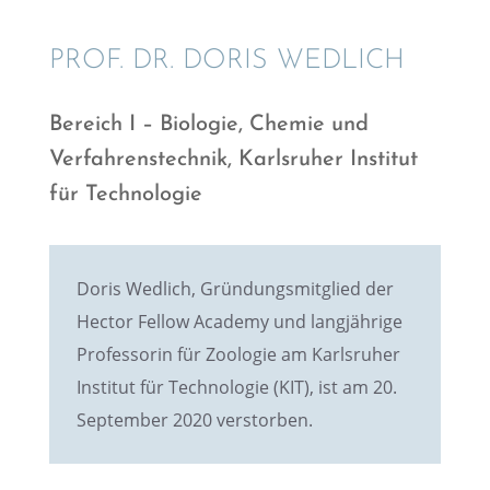
PROF. DR. DORIS WEDLICH
Bereich I – Biolo­gie, Chemie und
Verfah­rens­tech­nik, Karls­ru­her Insti­tut
für Technologie
Doris Wedlich, Gründungs­mit­glied der
Hector Fellow Academy und langjäh­rige
Profes­so­rin für Zoolo­gie am Karls­ru­her
Insti­tut für Techno­lo­gie (KIT), ist am 20.
Septem­ber 2020 verstorben.