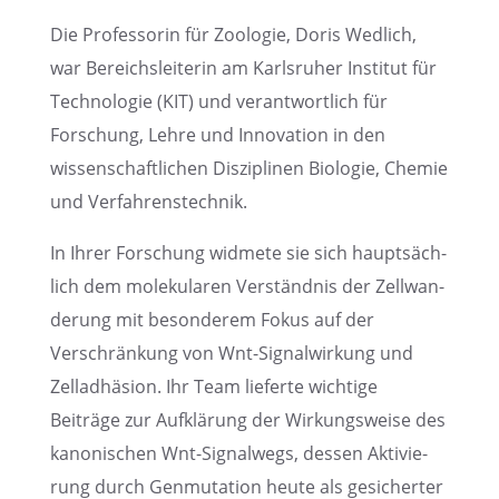
Die Profes­so­rin für Zoolo­gie, Doris Wedlich,
war Bereichs­lei­te­rin am Karls­ru­her Insti­tut für
Techno­lo­gie (KIT) und verant­wort­lich für
Forschung, Lehre und Innova­tion in den
wissen­schaft­li­chen Diszi­pli­nen Biolo­gie, Chemie
und Verfahrenstechnik.
In Ihrer Forschung widmete sie sich haupt­säch­
lich dem moleku­la­ren Verständ­nis der Zellwan­
de­rung mit beson­de­rem Fokus auf der
Verschrän­kung von Wnt-Signal­wir­kung und
Zellad­hä­sion. Ihr Team lieferte wichtige
Beiträge zur Aufklä­rung der Wirkungs­weise des
kanoni­schen Wnt-Signal­wegs, dessen Aktivie­
rung durch Genmu­ta­tion heute als gesicher­ter