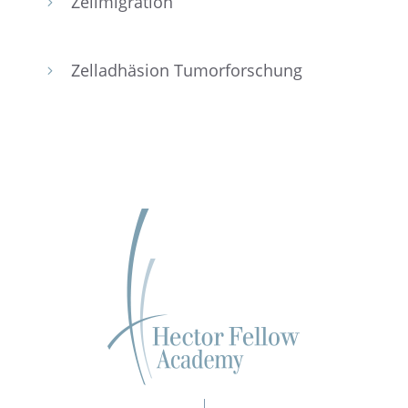
Zellmi­gra­tion
5
Zellad­hä­sion Tumorforschung
5