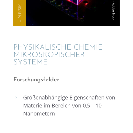
— PHYSIK
PHYSI­KA­LI­SCHE CHEMIE
MIKRO­SKO­PI­SCHER
SYSTEME
Forschungs­fel­der
Größen­ab­hän­gige Eigen­schaf­ten von
5
Materie im Bereich von 0,5 – 10
Nanometern