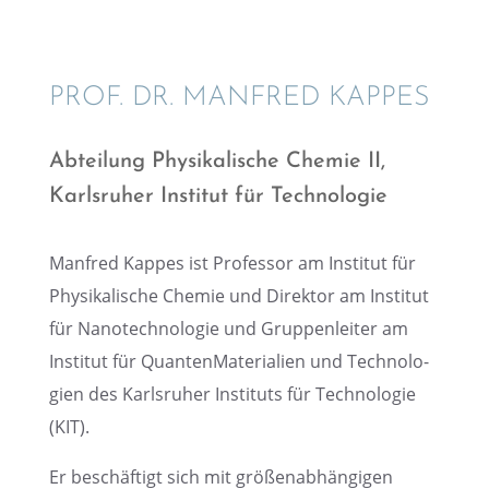
PROF. DR. MANFRED KAPPES
Abtei­lung Physi­ka­li­sche Chemie II,
Karls­ru­her Insti­tut für Technologie
Manfred Kappes ist Profes­sor am Insti­tut für
Physi­ka­li­sche Chemie und Direk­tor am Insti­tut
für Nanotech­no­lo­gie und Gruppen­lei­ter am
Insti­tut für Quanten­Ma­te­ria­lien und Techno­lo­
gien des Karls­ru­her Insti­tuts für Techno­lo­gie
(KIT).
Er beschäf­tigt sich mit größen­ab­hän­gi­gen