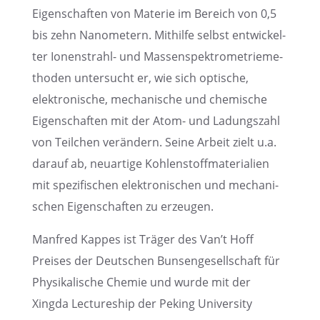
Eigen­schaf­ten von Materie im Bereich von 0,5
bis zehn Nanome­tern. Mithilfe selbst entwi­ckel­
ter Ionen­strahl- und Massen­spek­tro­me­trie­me­
tho­den unter­sucht er, wie sich optische,
elektro­ni­sche, mecha­ni­sche und chemi­sche
Eigen­schaf­ten mit der Atom- und Ladungs­zahl
von Teilchen verän­dern. Seine Arbeit zielt u.a.
darauf ab, neuar­tige Kohlen­stoff­ma­te­ria­lien
mit spezi­fi­schen elektro­ni­schen und mecha­ni­
schen Eigen­schaf­ten zu erzeugen.
Manfred Kappes ist Träger des Van’t Hoff
Preises der Deutschen Bunsen­ge­sell­schaft für
Physi­ka­li­sche Chemie und wurde mit der
Xingda Lecture­ship der Peking Univer­sity