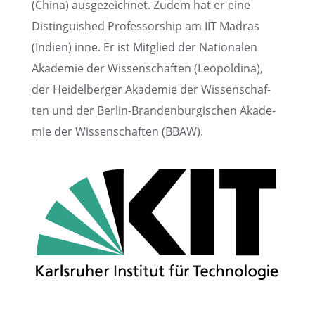
(China) ausge­zeich­net. Zudem hat er eine
Distin­gu­is­hed Profes­sor­ship am IIT Madras
(Indien) inne. Er ist Mitglied der Natio­na­len
Akade­mie der Wissen­schaf­ten (Leopol­dina),
der Heidel­ber­ger Akade­mie der Wissen­schaf­
ten und der Berlin-Branden­bur­gi­schen Akade­
mie der Wissen­schaf­ten (BBAW).