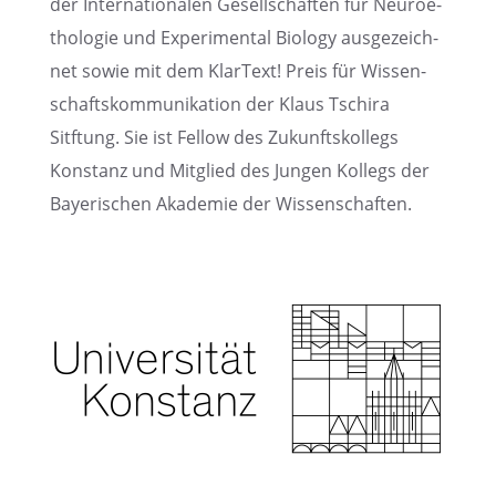
der Inter­na­tio­na­len Gesell­schaf­ten für Neuro­e­
tho­lo­gie und Experi­men­tal Biology ausge­zeich­
net sowie mit dem KlarText! Preis für Wissen­
schafts­kom­mu­ni­ka­tion der Klaus Tschira
Sitftung. Sie ist Fellow des Zukunfts­kol­legs
Konstanz und Mitglied des Jungen Kollegs der
Bayeri­schen Akade­mie der Wissenschaften.