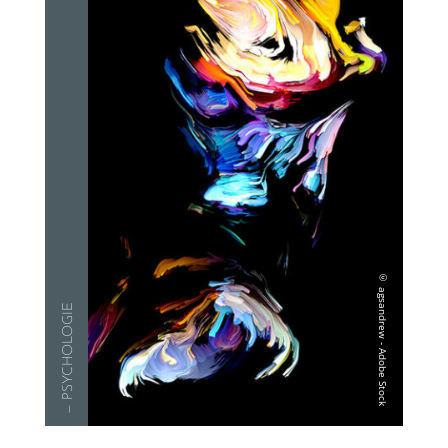
— PSYCHO­LO­GIE