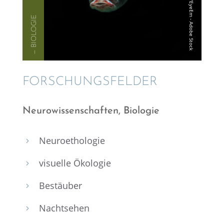
— BIOLO­GIE
FORSCHUNGS­FEL­DER
Neuro­wis­sen­schaf­ten, Biologie
Neuro­e­tho­lo­gie
5
visuelle Ökolo­gie
5
Bestäu­ber
5
Nacht­se­hen
5