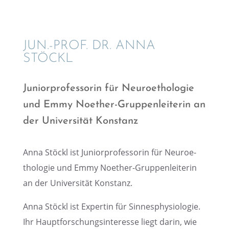
JUN.-PROF. DR. ANNA
STÖCKL
Junior­pro­fes­so­rin für Neuro­e­tho­lo­gie
und Emmy Noether-Gruppen­lei­te­rin an
der Univer­si­tät Konstanz
Anna Stöckl ist Junior­pro­fes­so­rin für Neuro­e­
tho­lo­gie und Emmy Noether-Gruppen­lei­te­rin
an der Univer­si­tät Konstanz.
Anna Stöckl ist Exper­tin für Sinnes­phy­sio­lo­gie.
Ihr Haupt­for­schungs­in­ter­esse liegt darin, wie