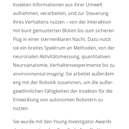
Insek­ten Infor­ma­tio­nen aus ihrer Umwelt
aufneh­men, verar­bei­ten, und zur Steue­rung
ihres Verhal­tens nutzen – von der Inter­ak­tion
mit bunt gemus­ter­ten Blüten bis zum siche­ren
Flug in einer sternen­kla­ren Nacht. Dazu nutzt
sie ein breites Spektrum an Metho­den, von der
neuro­na­len Aktivi­täts­mes­sung, quanti­ta­ti­ven
Neuro­ana­to­mie, Verhal­tens­ex­pe­ri­mente bis zu
environ­men­tal imaging
. Sie arbei­tet außer­dem
eng mit der Robotik zusam­men, um die außer­
ge­wöhn­li­chen Fähig­kei­ten der Insek­ten für die
Entwick­lung von autono­men Robotern zu
nutzen.
Sie wurde mit den Young Inves­ti­ga­tor Awards