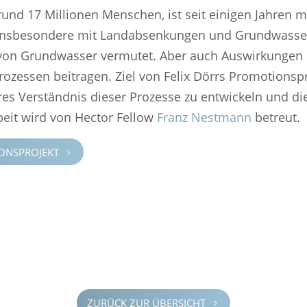
nd 17 Millio­nen Menschen, ist seit einigen Jahren mi
 insbe­son­dere mit Landab­sen­kun­gen und Grund­was­ser­
n Grund­was­ser vermu­tet. Aber auch Auswir­kun­gen 
zes­sen beitra­gen. Ziel von Felix Dörrs Promo­ti­ons­pr
se­res Verständ­nis dieser Prozesse zu entwi­ckeln und 
­beit wird von Hector Fellow
Franz Nestmann
betreut.
ONS­PRO­JEKT
5
ZURÜCK ZUR ÜBERSICHT
5