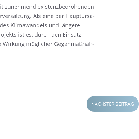
t zuneh­mend existenz­be­dro­hen­den
ver­sal­zung. Als eine der Haupt­ur­sa­
des Klima­wan­dels und längere
o­jekts ist es, durch den Einsatz
die Wirkung mögli­cher Gegen­maß­nah­
NÄCHSTER BEITRAG