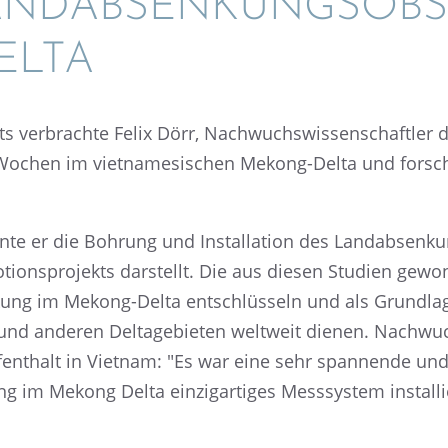
NDAB­SEN­KUNGS­OB­SE
ELTA
ts verbrachte Felix Dörr, Nachwuchs­wis­sen­schaft­le
ochen im vietna­me­si­schen Mekong-Delta und forsc
 er die Bohrung und Instal­la­tion des Landab­sen­kung
ti­ons­pro­jekts darstellt. Die aus diesen Studien gewo
kung im Mekong-Delta entschlüs­seln und als Grund­lag
d anderen Delta­ge­bie­ten weltweit dienen. Nachwuchs­
­ent­halt in Vietnam: "Es war eine sehr spannende und 
g im Mekong Delta einzig­ar­ti­ges Messsys­tem instal­