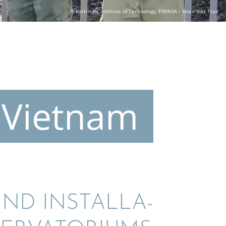
© Karlsruhe Institute of Technology, EMINSA / Hoan Viet Tran
 Vietnam
ND INSTAL­LA­