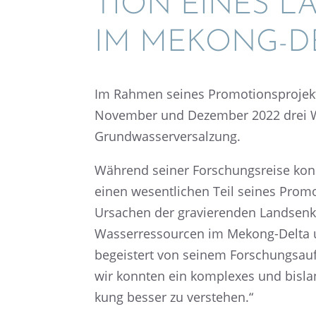
TION EINES LA
IM MEKONG-D
Im Rahmen seines Promo­ti­ons­pro­jek
Novem­ber und Dezem­ber 2022 drei W
Grundwasserversalzung.
Während seiner Forschungs­reise konnte
einen wesent­li­chen Teil seines Promo­
Ursachen der gravie­ren­den Landsen­
Wasser­res­sour­cen im Mekong-Delta un
begeis­tert von seinem Forschungs­auf
wir konnten ein komple­xes und bislan
kung besser zu verstehen.“