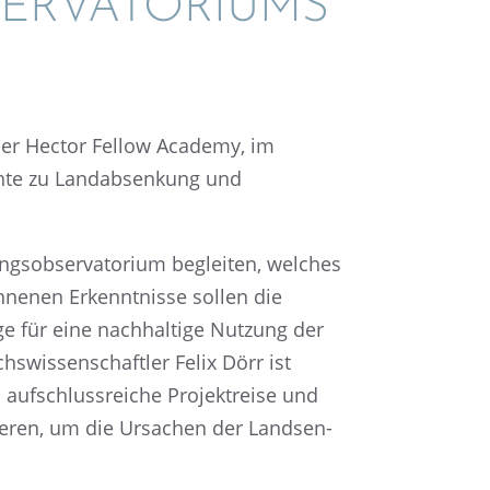
R­VA­TO­RI­UMS
r der Hector Fellow Academy, im
hte zu Landab­sen­kung und
s­ob­ser­va­to­rium beglei­ten, welches
n­ne­nen Erkennt­nisse sollen die
e für eine nachhal­tige Nutzung der
wis­sen­schaft­ler Felix Dörr ist
aufschluss­rei­che Projekt­reise und
lie­ren, um die Ursachen der Landsen­