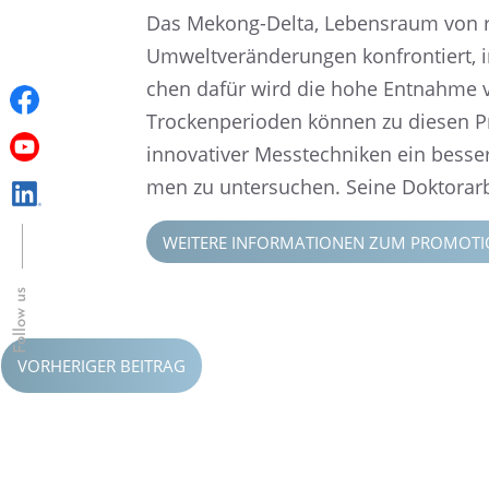
Das Mekong-Delta, Lebens­raum von ru
Umwelt­ver­än­de­run­gen konfron­tiert,
chen dafür wird die hohe Entnahme vo
Trocken­pe­ri­oden können zu diesen Pro
innova­ti­ver Messtech­ni­ken ein bes
men zu unter­su­chen. Seine Doktor­ar
WEITERE INFOR­MA­TIO­NEN ZUM PROMO­TI­
Follow us
VORHERIGER BEITRAG