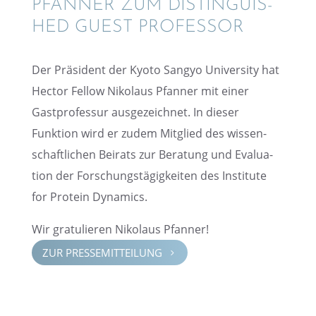
PFANNER ZUM DISTIN­GU­IS­
HED GUEST PROFESSOR
Der Präsi­dent der Kyoto Sangyo Univer­sity hat
Hector Fellow Nikolaus Pfanner mit einer
Gastpro­fes­sur ausge­zeich­net. In dieser
Funktion wird er zudem Mitglied des wissen­
schaft­li­chen Beirats zur Beratung und Evalua­
tion der Forschungs­tä­gig­kei­ten des Insti­tute
for Protein Dynamics.
Wir gratu­lie­ren Nikolaus Pfanner!
ZUR PRESSE­MIT­TEI­LUNG
5