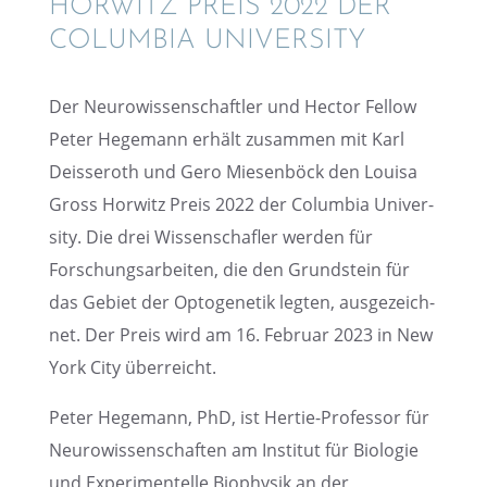
HORWITZ PREIS 2022 DER
COLUM­BIA UNIVERSITY
Der Neuro­wis­sen­schaft­ler und Hector Fellow
Peter Hegemann erhält zusam­men mit Karl
Deiss­eroth und Gero Miesen­böck den Louisa
Gross Horwitz Preis 2022 der Colum­bia Univer­
sity. Die drei Wissen­schaf­ler werden für
Forschungs­ar­bei­ten, die den Grund­stein für
das Gebiet der Optoge­ne­tik legten, ausge­zeich­
net. Der Preis wird am 16. Februar 2023 in New
York City überreicht.
Peter Hegemann, PhD, ist Hertie-Profes­sor für
Neuro­wis­sen­schaf­ten am Insti­tut für Biolo­gie
und Experi­men­telle Biophy­sik an der