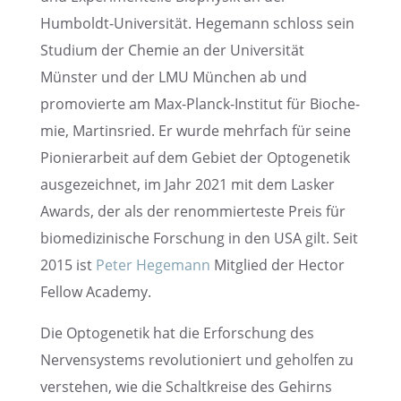
Humboldt-Univer­si­tät. Hegemann schloss sein
Studium der Chemie an der Univer­si­tät
Münster und der LMU München ab und
promo­vierte am Max-Planck-Insti­tut für Bioche­
mie, Martins­ried. Er wurde mehrfach für seine
Pionier­ar­beit auf dem Gebiet der Optoge­ne­tik
ausge­zeich­net, im Jahr 2021 mit dem Lasker
Awards, der als der renom­mier­teste Preis für
biome­di­zi­ni­sche Forschung in den USA gilt. Seit
2015 ist
Peter Hegemann
Mitglied der Hector
Fellow Academy.
Die Optoge­ne­tik hat die Erfor­schung des
Nerven­sys­tems revolu­tio­niert und gehol­fen zu
verste­hen, wie die Schalt­kreise des Gehirns