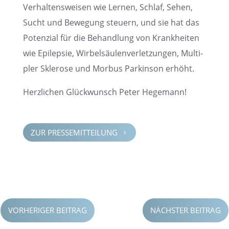
Verhal­tens­wei­sen wie Lernen, Schlaf, Sehen,
Sucht und Bewegung steuern, und sie hat das
Poten­zial für die Behand­lung von Krank­hei­ten
wie Epilep­sie, Wirbel­säu­len­ver­let­zun­gen, Multi­
pler Sklerose und Morbus Parkin­son erhöht.
Herzli­chen Glück­wunsch Peter Hegemann!
ZUR PRESSE­MIT­TEI­LUNG
5
VORHERIGER BEITRAG
NÄCHSTER BEITRAG