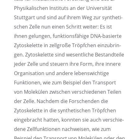
Physi­ka­li­schen Insti­tuts an der Univer­si­tät
Stutt­gart und sind auf ihrem Weg zur synthe­ti­
schen Zelle nun einen Schritt weiter: Es ist
ihnen gelun­gen, funkti­ons­fä­hige DNA-basierte
Zytoske­lette in zellgroße Tröpf­chen einzu­brin­
gen. Zytoske­lette sind wesent­li­che Bestand­teile
jeder Zelle und steuern ihre Form, ihre innere
Organi­sa­tion und andere lebens­wich­tige
Funktio­nen, wie zum Beispiel den Trans­port
von Molekü­len zwischen verschie­de­nen Teilen
der Zelle. Nachdem die Forschen­den die
Zytoske­lette in die synthe­ti­schen Tröpf­chen
einge­bracht hatten, konnten sie auch verschie­
dene Zellfunk­tio­nen nachwei­sen, wie zum
Beispiel den Trans­port von Molekü­len oder den