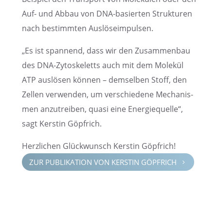
Auf- und Abbau von DNA-basier­ten Struk­tu­ren
nach bestimm­ten Auslöseimpulsen.
„Es ist spannend, dass wir den Zusam­men­bau
des DNA-Zytoske­letts auch mit dem Molekül
ATP auslö­sen können – demsel­ben Stoff, den
Zellen verwen­den, um verschie­dene Mecha­nis­
men anzutrei­ben, quasi eine Energie­quelle“,
sagt Kerstin Göpfrich.
Herzli­chen Glück­wunsch Kerstin Göpfrich!
ZUR PUBLI­KA­TION VON KERSTIN GÖPFRICH
5