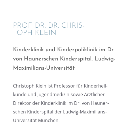
PROF. DR. DR. CHRIS­
TOPH KLEIN
Kinder­kli­nik und Kinder­po­li­kli­nik im Dr.
von Hauner­schen Kinder­spi­tal, Ludwig-
Maximilians-Universität
Chris­toph Klein ist Profes­sor für Kinder­heil­
kunde und Jugend­me­di­zin sowie Ärztli­cher
Direk­tor der Kinder­kli­nik im Dr. von Hauner­
schen Kinder­spi­tal der Ludwig-Maximi­li­ans-
Univer­si­tät München.