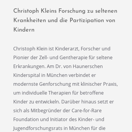
Chris­toph Kleins Forschung zu selte­nen
Krank­hei­ten und die Parti­zi­pa­tion von
Kindern
Chris­toph Klein ist Kinder­arzt, Forscher und
Pionier der Zell- und Genthe­ra­pie für seltene
Erkran­kun­gen. Am Dr. von Hauner­schen
Kinder­spi­tal in München verbin­det er
modernste Genfor­schung mit klini­scher Praxis,
um indivi­du­elle Thera­pien für betrof­fene
Kinder zu entwi­ckeln. Darüber hinaus setzt er
sich als Mitbe­grün­der der Care-for-Rare
Founda­tion und Initia­tor des Kinder- und
Jugend­for­schungs­rats in München für die