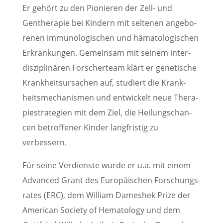
Er gehört zu den Pionie­ren der Zell- und
Genthe­ra­pie bei Kindern mit selte­nen angebo­
re­nen immuno­lo­gi­schen und hämato­lo­gi­schen
Erkran­kun­gen. Gemein­sam mit seinem inter­
dis­zi­pli­nä­ren Forscher­team klärt er geneti­sche
Krank­heits­ur­sa­chen auf, studiert die Krank­
heits­me­cha­nis­men und entwi­ckelt neue Thera­
pie­stra­te­gien mit dem Ziel, die Heilungs­chan­
cen betrof­fe­ner Kinder langfris­tig zu
verbessern.
Für seine Verdienste wurde er u.a. mit einem
Advan­ced Grant des Europäi­schen Forschungs­
ra­tes (ERC), dem William Dames­hek Prize der
Ameri­can Society of Hemato­logy und dem