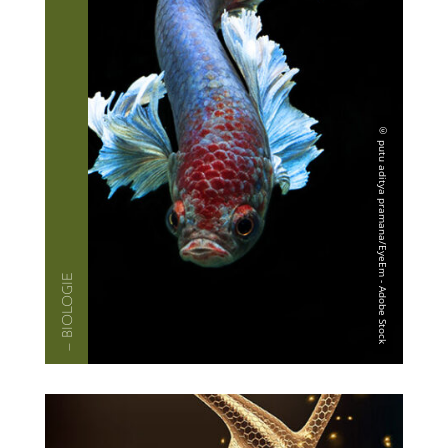
— BIOLO­GIE