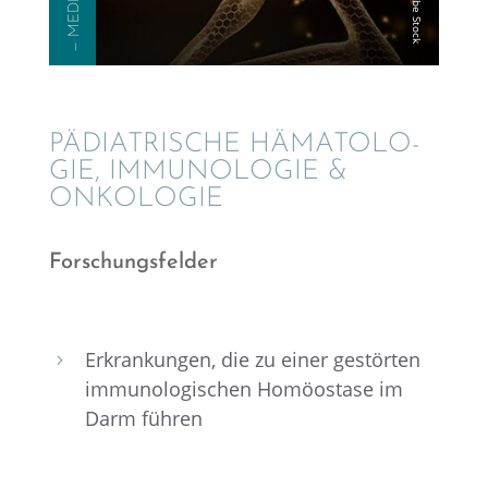
— MEDIZIN
PÄDIA­TRI­SCHE HÄMATO­LO­
GIE, IMMUNO­LO­GIE &
ONKOLOGIE
Forschungs­fel­der
Erkran­kun­gen, die zu einer gestör­ten
5
immuno­lo­gi­schen Homöo­stase im
Darm führen