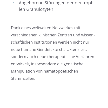
Angebo­rene Störun­gen der neutro­phi­
5
len Granulozyten
Dank eines weltwei­ten Netzwer­kes mit
verschie­de­nen klini­schen Zentren und wissen­
schaft­li­chen Insti­tu­tio­nen werden nicht nur
neue humane Gende­fekte charak­te­ri­siert,
sondern auch neue thera­peu­ti­sche Verfah­ren
entwi­ckelt, insbe­son­dere die geneti­sche
Manipu­la­tion von hämato­poe­ti­schen
Stammzellen.