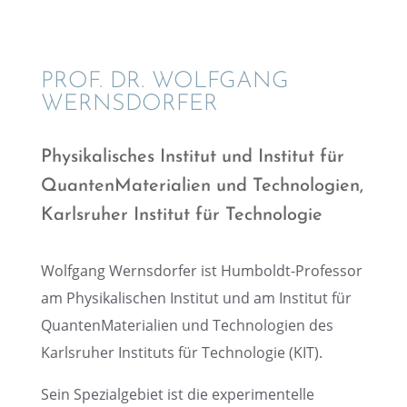
PROF. DR. WOLFGANG
WERNSDORFER
Physi­ka­li­sches Insti­tut und Insti­tut für
Quanten­Ma­te­ria­lien und Techno­lo­gien,
Karls­ru­her Insti­tut für Technologie
Wolfgang Werns­dor­fer ist Humboldt-Profes­sor
am Physi­ka­li­schen Insti­tut und am Insti­tut für
Quanten­Ma­te­ria­lien und Techno­lo­gien des
Karls­ru­her Insti­tuts für Techno­lo­gie (KIT).
Sein Spezi­al­ge­biet ist die experi­men­telle