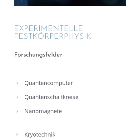
EXPERI­MEN­TELLE
FESTKÖRPERPHYSIK
Forschungs­fel­der
Quanten­com­pu­ter
5
Quanten­schalt­kreise
5
Nanoma­gnete
5
Kryotech­nik
5