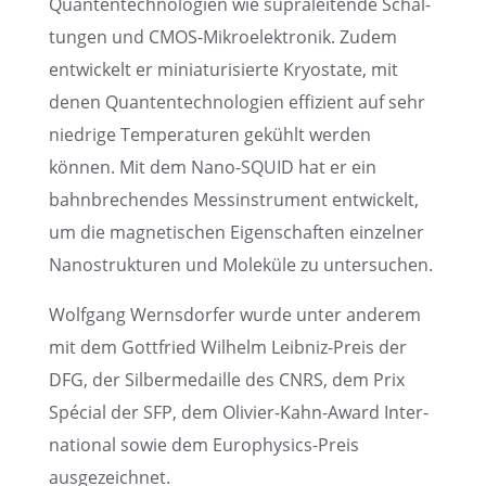
Quanten­tech­no­lo­gien wie supra­lei­tende Schal­
tun­gen und CMOS-Mikro­elek­tro­nik. Zudem
entwi­ckelt er minia­tu­ri­sierte Kryostate, mit
denen Quanten­tech­no­lo­gien effizi­ent auf sehr
niedrige Tempe­ra­tu­ren gekühlt werden
können. Mit dem Nano-SQUID hat er ein
bahnbre­chen­des Messin­stru­ment entwi­ckelt,
um die magne­ti­schen Eigen­schaf­ten einzel­ner
Nanostruk­tu­ren und Moleküle zu untersuchen.
Wolfgang Werns­dor­fer wurde unter anderem
mit dem Gottfried Wilhelm Leibniz-Preis der
DFG, der Silber­me­daille des CNRS, dem Prix
Spécial der SFP, dem Olivier-Kahn-Award Inter­
na­tio­nal sowie dem Europhy­sics-Preis
ausgezeichnet.