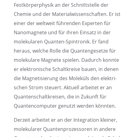
Festkör­per­phy­sik an der Schnitt­stelle der
Chemie und der Materi­al­wis­sen­schaf­ten. Er ist
einer der weltweit führen­den Exper­ten für
Nanoma­gnete und für ihren Einsatz in der
moleku­la­ren Quanten-Spintro­nik. Er fand
heraus, welche Rolle die Quanten­ge­setze für
moleku­lare Magnete spielen. Dadurch konnte
er elektro­ni­sche Schalt­kreise bauen, in denen
die Magne­ti­sie­rung des Moleküls den elektri­
schen Strom steuert. Aktuell arbei­tet er an
Quanten­schalt­krei­sen, die in Zukunft für
Quanten­com­pu­ter genutzt werden könnten.
Derzeit arbei­tet er an der Integra­tion kleiner,
moleku­la­rer Quanten­pro­zes­so­ren in andere